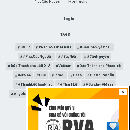
Phút Cầu Nguyện
Môi Trường
USER ACCOUNT MENU
Log in
TAGS
SNLC
#RadioVeritasAsia
#ĐàiChânLýÁChâu
#PhútCầuNguyện
#SuyNiệm
#CầuNguyện
Đức Thánh cha Lêô XIV
Vatican
Đức Thánh cha Phanxicô
Ucraina
Đức
Israel
Gaza
Pietro Parolin
#ThánhLễChúaNhật
#ThánhLễ
#Sunday #Mass
×
Angelus
Đức Giáo hoàng Lêô XIV
General Audience
STAY CONNECTED WITH US!