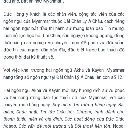
đau khổ, bất an như Myanmar”.
Đức Hồng y khích lệ các nhân viên, cộng tác viên của các
ngôn ngữ của Myanmar thuộc Đài Chân Lý Á Châu, cách riêng
hai ngôn ngữ bắt đầu thi hành sứ mạng loan báo Tin mừng,
luôn nỗ lực học hỏi Lời Chúa, cầu nguyện không ngừng, đồng
thời nâng cao nghiệp vụ chuyên môn để phục vụ đời sống
đức tin của người dân bản địa, đặc biệt trước bao thách đố
trong thời đại kỹ thuật số.
Với việc khai trương hai ngôn ngữ Akha và Kayan, Myanmar
nâng tổng số ngôn ngữ tại Đài Chân Lý Á Châu lên con số 12.
Hai ngôn ngữ Akha và Kayan mới này hướng đến sứ vụ phục
vụ hai cộng đồng dân tộc thiểu số của Myanmar, với các
chuyên mục hằng ngày:
Suy niệm Tin mừng hằng ngày
,
Bài
giảng Chúa nhật
,
Tin tức Giáo hội
,
Chương trình dành cho
thanh thiếu niên và gia đình
,
Các hoạt động của Đức Giáo
hoàng
,
Các vấn đề môi trường
và
Đối thoại liên tôn
. Ngoài