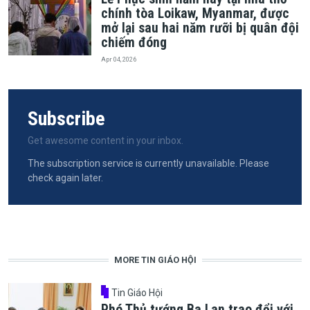
chính tòa Loikaw, Myanmar, được
mở lại sau hai năm rưỡi bị quân đội
chiếm đóng
Apr 04, 2026
Subscribe
Get awesome content in your inbox.
The subscription service is currently unavailable. Please
check again later.
MORE TIN GIÁO HỘI
Tin Giáo Hội
Phó Thủ tướng Ba Lan trao đổi với