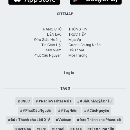
SITEMAP
TRANG CHỦ
THÔNG TIN
LIÊN LẠC
TRỰC TIẾP
Đức Giáo Hoàng
Mục Vụ
Tin Giáo Hội
Gương Chứng Nhân
Suy Niệm
Đối Thoại
Phút Cầu Nguyện
Môi Trường
USER ACCOUNT MENU
Log in
TAGS
SNLC
#RadioVeritasAsia
#ĐàiChânLýÁChâu
#PhútCầuNguyện
#SuyNiệm
#CầuNguyện
Đức Thánh cha Lêô XIV
Vatican
Đức Thánh cha Phanxicô
Ucraina
Đức
Israel
Gaza
Pietro Parolin