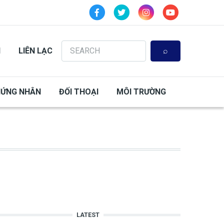
Search
N
LIÊN LẠC
HỨNG NHÂN
ĐỐI THOẠI
MÔI TRƯỜNG
LATEST