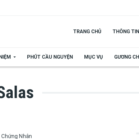
TRANG CHỦ
THÔNG TI
NIỆM
PHÚT CẦU NGUYỆN
MỤC VỤ
GƯƠNG C
Salas
 Chứng Nhân