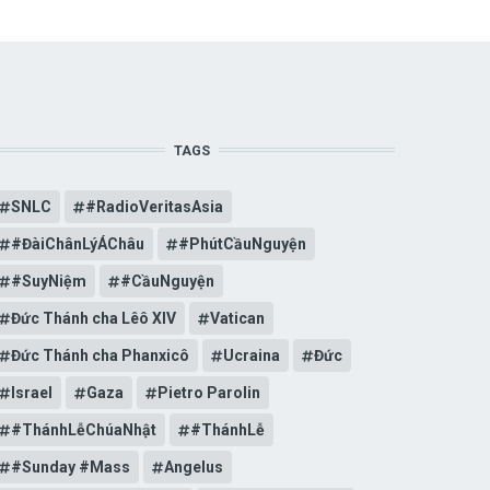
TAGS
SNLC
#RadioVeritasAsia
#ĐàiChânLýÁChâu
#PhútCầuNguyện
#SuyNiệm
#CầuNguyện
Đức Thánh cha Lêô XIV
Vatican
Đức Thánh cha Phanxicô
Ucraina
Đức
Israel
Gaza
Pietro Parolin
#ThánhLễChúaNhật
#ThánhLễ
#Sunday #Mass
Angelus