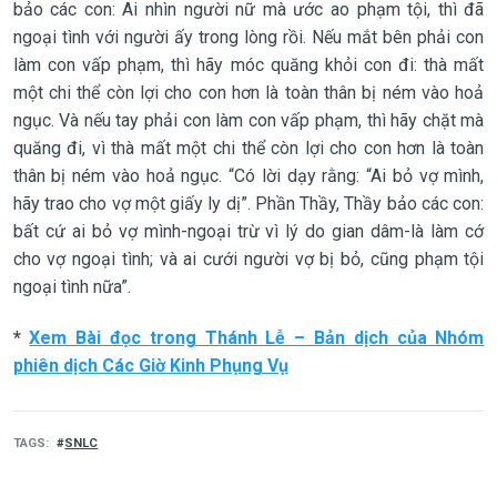
bảo các con: Ai nhìn người nữ mà ước ao phạm tội, thì đã
ngoại tình với người ấy trong lòng rồi. Nếu mắt bên phải con
làm con vấp phạm, thì hãy móc quăng khỏi con đi: thà mất
một chi thể còn lợi cho con hơn là toàn thân bị ném vào hoả
ngục. Và nếu tay phải con làm con vấp phạm, thì hãy chặt mà
quăng đi, vì thà mất một chi thể còn lợi cho con hơn là toàn
thân bị ném vào hoả ngục. “Có lời dạy rằng: “Ai bỏ vợ mình,
hãy trao cho vợ một giấy ly dị”. Phần Thầy, Thầy bảo các con:
bất cứ ai bỏ vợ mình-ngoại trừ vì lý do gian dâm-là làm cớ
cho vợ ngoại tình; và ai cưới người vợ bị bỏ, cũng phạm tội
ngoại tình nữa”.
*
Xem Bài đọc trong Thánh Lễ – Bản dịch của Nhóm
phiên dịch Các Giờ Kinh Phụng Vụ
TAGS
SNLC