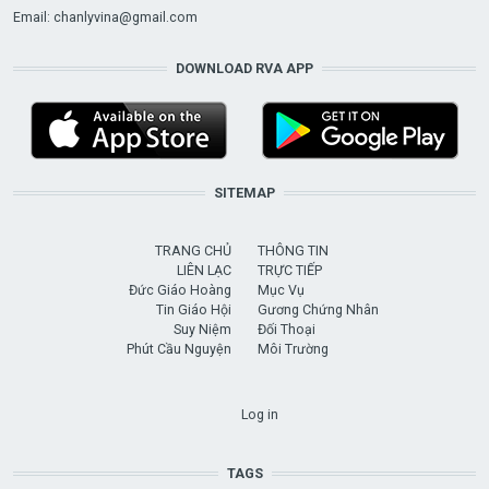
Email:
chanlyvina@gmail.com
DOWNLOAD RVA APP
SITEMAP
TRANG CHỦ
THÔNG TIN
LIÊN LẠC
TRỰC TIẾP
Đức Giáo Hoàng
Mục Vụ
Tin Giáo Hội
Gương Chứng Nhân
Suy Niệm
Đối Thoại
Phút Cầu Nguyện
Môi Trường
USER ACCOUNT MENU
Log in
TAGS