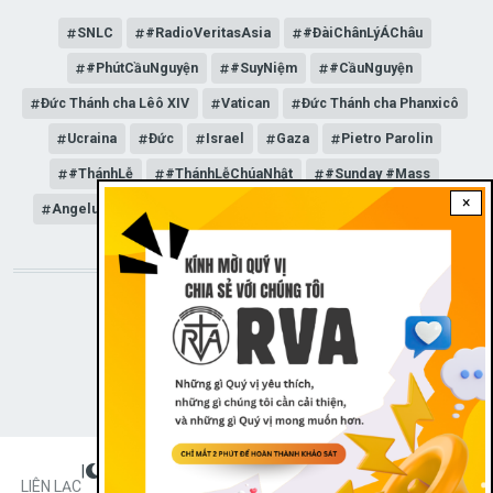
SNLC
#RadioVeritasAsia
#ĐàiChânLýÁChâu
#PhútCầuNguyện
#SuyNiệm
#CầuNguyện
Đức Thánh cha Lêô XIV
Vatican
Đức Thánh cha Phanxicô
Ucraina
Đức
Israel
Gaza
Pietro Parolin
#ThánhLễ
#ThánhLễChúaNhật
#Sunday #Mass
×
Angelus
Đức Giáo hoàng Lêô XIV
General Audience
STAY CONNECTED WITH US!
|
Dark theme
FOOTER
LIÊN LẠC