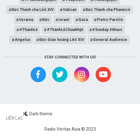
Đức Thánh cha Lêô XIV
Vatican
Đức Thánh cha Phanxicô
Ucraina
Đức
Israel
Gaza
Pietro Parolin
#ThánhLễ
#ThánhLễChúaNhật
#Sunday #Mass
Angelus
Đức Giáo hoàng Lêô XIV
General Audience
STAY CONNECTED WITH US!
|
Dark theme
FOOTER
LIÊN LẠC
Radio Veritas Asia © 2023