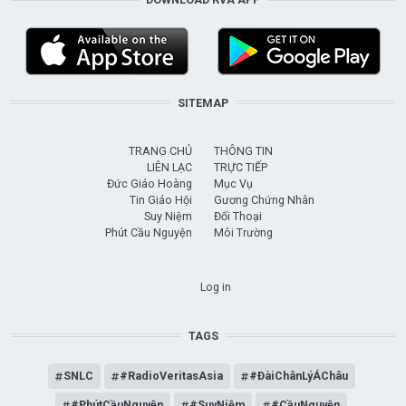
SITEMAP
TRANG CHỦ
THÔNG TIN
LIÊN LẠC
TRỰC TIẾP
Đức Giáo Hoàng
Mục Vụ
Tin Giáo Hội
Gương Chứng Nhân
Suy Niệm
Đối Thoại
Phút Cầu Nguyện
Môi Trường
USER ACCOUNT MENU
Log in
TAGS
SNLC
#RadioVeritasAsia
#ĐàiChânLýÁChâu
#PhútCầuNguyện
#SuyNiệm
#CầuNguyện