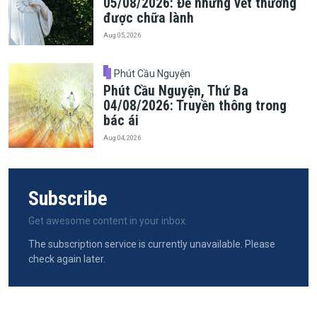
05/08/2026: Để những vết thương
được chữa lành
Aug 05, 2026
Phút Cầu Nguyện
Phút Cầu Nguyện, Thứ Ba
04/08/2026: Truyền thông trong
bác ái
Aug 04, 2026
Subscribe
Get awesome content in your inbox.
The subscription service is currently unavailable. Please
check again later.