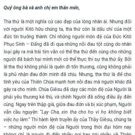
Quý ông bà và anh chị em thân mến,
Tha thứ là một nghĩa cử cao đẹp của lòng nhân ái. Nhưng đối
với người Kitô hữu chúng ta, tha thứ còn là dấu chỉ của một
đức tin trưởng thành. Chỉ những người môn đệ của Đức Kitô
Phục Sinh – Đấng đã đi qua những nỗi đau tột cùng do nhân
loại gây ra mà trái tim vẫn có thể tha thứ đến cùng cho những
người đã bách hại mình mới có thể thực thi sự tha thứ ấy. Bởi
lẽ tha thứ không phải là quên đi tổn thương, cũng không phải
là phủ nhận đau đớn mình đã chịu. Nhưng, tha thứ là để cho
tình yêu của Thiên Chúa mạnh hơn nỗi đau mà người khác đã
gây ra cho mình. Chúa Giêsu đã dạy các môn đệ của Người là
phải yêu thương kẻ thù, và chính Người đã sống điều ấy đến
cùng. Ngay trên thập giá, giữa đau đớn và bị xúc phạm, Người
vẫn cầu nguyện: “
Lạy Cha, xin tha cho họ vì họ không biết
việc họ làm
.” Thi hành lệnh truyền ấy của Thầy Giêsu, chúng ta
– những người môn đệ của Người trong thời đại hôm nay
không chỉ là người đi đến nhiều nơi hay nói nhiều về Thiên