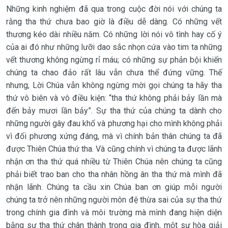
Những kinh nghiệm đã qua trong cuộc đời nói với chúng ta
rằng tha thứ chưa bao giờ là điều dễ dàng. Có những vết
thương kéo dài nhiều năm. Có những lời nói vô tình hay cố ý
của ai đó như những lưỡi dao sắc nhọn cứa vào tim ta những
vết thương không ngừng rỉ máu; có những sự phản bội khiến
chúng ta chao đảo rất lâu vẫn chưa thể đứng vững. Thế
nhưng, Lời Chúa vẫn không ngừng mời gọi chúng ta hãy tha
thứ vô biên và vô điều kiện: “tha thứ không phải bảy lần mà
đến bảy mươi lần bảy”. Sự tha thứ của chúng ta dành cho
những người gây đau khổ và phương hại cho mình không phải
vì đối phương xứng đáng, mà vì chính bản thân chúng ta đã
được Thiên Chúa thứ tha. Và cũng chính vì chúng ta được lãnh
nhận ơn tha thứ quá nhiều từ Thiên Chúa nên chúng ta cũng
phải biết trao ban cho tha nhân hồng ân tha thứ mà mình đã
nhận lãnh. Chúng ta cầu xin Chúa ban ơn giúp mỗi người
chúng ta trở nên những người môn đệ thừa sai của sự tha thứ
trong chính gia đình và môi trường mà mình đang hiện diện
bằng sự tha thứ chân thành trong gia đình, một sự hòa giải