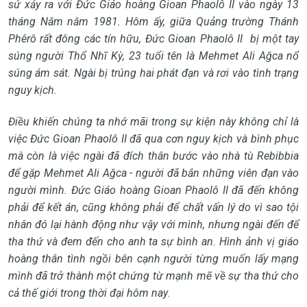
sử xảy ra với Đức Giáo hoàng Gioan Phaolô II vào ngày 13
tháng Năm năm 1981. Hôm ấy, giữa Quảng trường Thánh
Phêrô rất đông các tín hữu, Đức Gioan Phaolô II bị một tay
súng người Thổ Nhĩ Kỳ, 23 tuổi tên là Mehmet Ali Ağca nổ
súng ám sát. Ngài bị trúng hai phát đạn và rơi vào tình trạng
nguy kịch.
Điều khiến chúng ta nhớ mãi trong sự kiện này không chỉ là
việc Đức Gioan Phaolô II đã qua cơn nguy kịch và bình phục
mà còn là việc ngài đã đích thân bước vào nhà tù Rebibbia
để gặp Mehmet Ali Ağca - người đã bắn những viên đạn vào
người mình. Đức Giáo hoàng Gioan Phaolô II đã đến không
phải để kết án, cũng không phải để chất vấn lý do vì sao tội
nhân đó lại hành động như vậy với mình, nhưng ngài đến để
tha thứ và đem đến cho anh ta sự bình an. Hình ảnh vị giáo
hoàng thân tình ngồi bên cạnh người từng muốn lấy mạng
mình đã trở thành một chứng từ mạnh mẽ về sự tha thứ cho
cả thế giới trong thời đại hôm nay
.