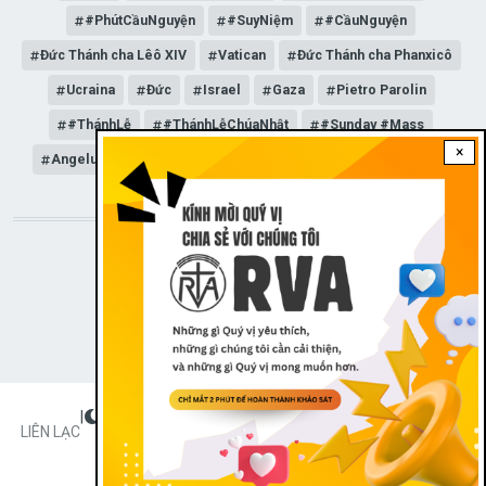
#PhútCầuNguyện
#SuyNiệm
#CầuNguyện
Đức Thánh cha Lêô XIV
Vatican
Đức Thánh cha Phanxicô
Ucraina
Đức
Israel
Gaza
Pietro Parolin
#ThánhLễ
#ThánhLễChúaNhật
#Sunday #Mass
×
Angelus
Đức Giáo hoàng Lêô XIV
General Audience
STAY CONNECTED WITH US!
|
Dark theme
FOOTER
LIÊN LẠC
Radio Veritas Asia © 2023