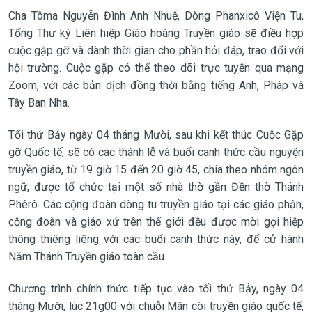
Cha Tôma Nguyễn Đình Anh Nhuệ, Dòng Phanxicô Viện Tu,
Tổng Thư ký Liên hiệp Giáo hoàng Truyền giáo sẽ điều hợp
cuộc gặp gỡ và dành thời gian cho phần hỏi đáp, trao đổi với
hội trường. Cuộc gặp có thể theo dõi trực tuyến qua mạng
Zoom, với các bản dịch đồng thời bằng tiếng Anh, Pháp và
Tây Ban Nha.
Tối thứ Bảy ngày 04 tháng Mười, sau khi kết thúc Cuộc Gặp
gỡ Quốc tế, sẽ có các thánh lễ và buổi canh thức cầu nguyện
truyền giáo, từ 19 giờ 15 đến 20 giờ 45, chia theo nhóm ngôn
ngữ, được tổ chức tại một số nhà thờ gần Đền thờ Thánh
Phêrô. Các cộng đoàn dòng tu truyền giáo tại các giáo phận,
cộng đoàn và giáo xứ trên thế giới đều được mời gọi hiệp
thông thiêng liêng với các buổi canh thức này, để cử hành
Năm Thánh Truyền giáo toàn cầu.
Chương trình chính thức tiếp tục vào tối thứ Bảy, ngày 04
tháng Mười, lúc 21g00 với chuỗi Mân côi truyền giáo quốc tế,