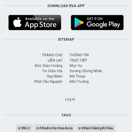
DOWNLOAD RVA APP
SITEMAP
TRANG CHỦ
THÔNG TIN
LIÊN LẠC
TRỰC TIẾP
Đức Giáo Hoàng
Mục Vụ
Tin Giáo Hội
Gương Chứng Nhân
Suy Niệm
Đối Thoại
Phút Cầu Nguyện
Môi Trường
USER ACCOUNT MENU
Log in
TAGS
SNLC
#RadioVeritasAsia
#ĐàiChânLýÁChâu