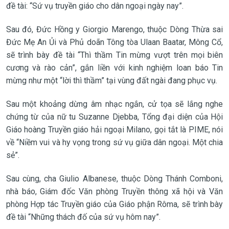
đề tài: “Sứ vụ truyền giáo cho dân ngoại ngày nay”.
Sau đó, Đức Hồng y Giorgio Marengo, thuộc Dòng Thừa sai
Đức Mẹ An Ủi và Phủ doãn Tông tòa Ulaan Baatar, Mông Cổ,
sẽ trình bày đề tài “Thì thầm Tin mừng vượt trên mọi biên
cương và rào cản”, gắn liền với kinh nghiệm loan báo Tin
mừng như một “lời thì thầm” tại vùng đất ngài đang phục vụ.
Sau một khoảng dừng âm nhạc ngắn, cử tọa sẽ lắng nghe
chứng từ của nữ tu Suzanne Djebba, Tổng đại diện của Hội
Giáo hoàng Truyền giáo hải ngoại Milano, gọi tắt là PIME, nói
về “Niềm vui và hy vọng trong sứ vụ giữa dân ngoại. Một chia
sẻ”.
Sau cùng, cha Giulio Albanese, thuộc Dòng Thánh Comboni,
nhà báo, Giám đốc Văn phòng Truyền thông xã hội và Văn
phòng Hợp tác Truyền giáo của Giáo phận Rôma, sẽ trình bày
đề tài “Những thách đố của sứ vụ hôm nay”.