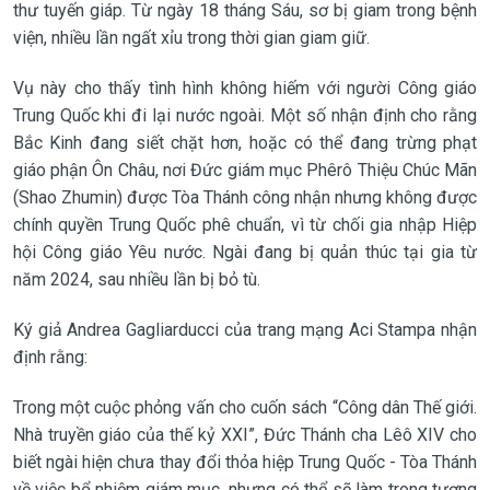
thư tuyến giáp. Từ ngày 18 tháng Sáu, sơ bị giam trong bệnh
viện, nhiều lần ngất xỉu trong thời gian giam giữ.
Vụ này cho thấy tình hình không hiếm với người Công giáo
Trung Quốc khi đi lại nước ngoài. Một số nhận định cho rằng
Bắc Kinh đang siết chặt hơn, hoặc có thể đang trừng phạt
giáo phận Ôn Châu, nơi Đức giám mục Phêrô Thiệu Chúc Mãn
(Shao Zhumin) được Tòa Thánh công nhận nhưng không được
chính quyền Trung Quốc phê chuẩn, vì từ chối gia nhập Hiệp
hội Công giáo Yêu nước. Ngài đang bị quản thúc tại gia từ
năm 2024, sau nhiều lần bị bỏ tù.
Ký giả Andrea Gagliarducci của trang mạng Aci Stampa nhận
định rằng:
Trong một cuộc phỏng vấn cho cuốn sách “Công dân Thế giới.
Nhà truyền giáo của thế kỷ XXI”, Đức Thánh cha Lêô XIV cho
biết ngài hiện chưa thay đổi thỏa hiệp Trung Quốc - Tòa Thánh
về việc bổ nhiệm giám mục, nhưng có thể sẽ làm trong tương