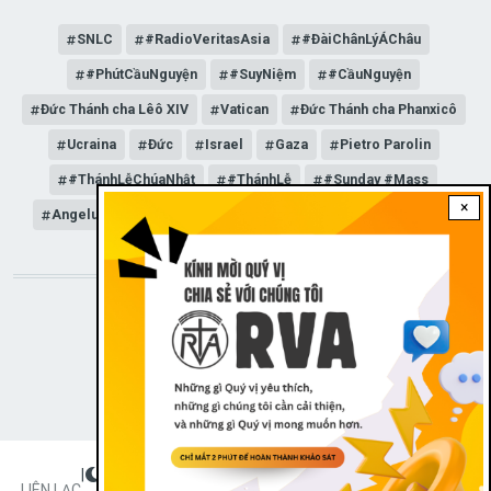
SNLC
#RadioVeritasAsia
#ĐàiChânLýÁChâu
#PhútCầuNguyện
#SuyNiệm
#CầuNguyện
Đức Thánh cha Lêô XIV
Vatican
Đức Thánh cha Phanxicô
Ucraina
Đức
Israel
Gaza
Pietro Parolin
#ThánhLễChúaNhật
#ThánhLễ
#Sunday #Mass
×
Angelus
Đức Giáo hoàng Lêô XIV
General Audience
STAY CONNECTED WITH US!
|
Dark theme
FOOTER
LIÊN LẠC