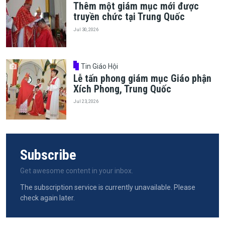
Thêm một giám mục mới được
truyền chức tại Trung Quốc
Jul 30, 2026
Tin Giáo Hội
Lễ tấn phong giám mục Giáo phận
Xích Phong, Trung Quốc
Jul 23, 2026
Subscribe
Get awesome content in your inbox.
The subscription service is currently unavailable. Please
check again later.