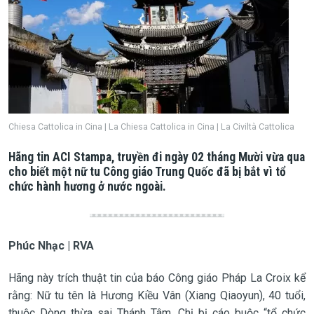
Chiesa Cattolica in Cina | La Chiesa Cattolica in Cina | La Civiltà Cattolica
Hãng tin ACI Stampa, truyền đi ngày 02 tháng Mười vừa qua
cho biết một nữ tu Công giáo Trung Quốc đã bị bắt vì tổ
chức hành hương ở nước ngoài.
Phúc Nhạc | RVA
Hãng này trích thuật tin của báo Công giáo Pháp La Croix kể
rằng: Nữ tu tên là Hương Kiều Vân (Xiang Qiaoyun), 40 tuổi,
thuộc Dòng thừa sai Thánh Tâm. Chị bị cáo buộc “tổ chức