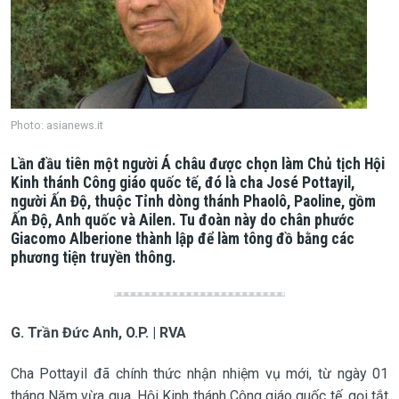
Photo: asianews.it
Lần đầu tiên một người Á châu được chọn làm Chủ tịch Hội
Kinh thánh Công giáo quốc tế, đó là cha
José Pottayil
,
người Ấn Độ, thuộc Tỉnh dòng thánh Phaolô, Paoline, gồm
Ấn Độ, Anh quốc và Ailen. Tu đoàn này do chân phước
Giacomo Alberione thành lập để làm tông đồ bằng các
phương tiện truyền thông.
G. Trần Đức Anh, O.P. | RVA
Cha Pottayil đã chính thức nhận nhiệm vụ mới, từ ngày 01
tháng Năm vừa qua. Hội Kinh thánh Công giáo quốc tế, gọi tắt