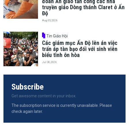
đoan Ấn giáo tấn công các nhà
truyền giáo Dòng thánh Claret ở Ấn
Độ
Aug 05, 2026
Tin Giáo Hội
Các giám mục Ấn Độ lên án việc
trấn áp tàn bạo đối với sinh viên
biểu tình ôn hòa
Jul 30, 2026
Subscribe
Get awesome content in your inbox.
The subscription service is currently unavailable. Please
check again later.