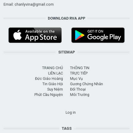
Email:
chanlyvina@gmail.com
DOWNLOAD RVA APP
SITEMAP
TRANG CHỦ
THÔNG TIN
LIÊN LẠC
TRỰC TIẾP
Đức Giáo Hoàng
Mục Vụ
Tin Giáo Hội
Gương Chứng Nhân
Suy Niệm
Đối Thoại
Phút Cầu Nguyện
Môi Trường
USER ACCOUNT MENU
Log in
TAGS