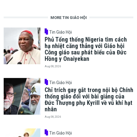
MORE TIN GIÁO HỘI
Tin Giáo Hội
Phủ Tổng thống Nigeria tìm cách
hạ nhiệt căng thẳng với Giáo hội
Công giáo sau phát biểu của Đức
Hồng y Onaiyekan
Aug 08, 2026
Tin Giáo Hội
Chỉ trích gay gắt trong nội bộ Chính
thống giáo đối với bài giảng của
Đức Thượng phụ Kyrill về vũ khí hạt
nhân
Aug 08, 2026
Tin Giáo Hội