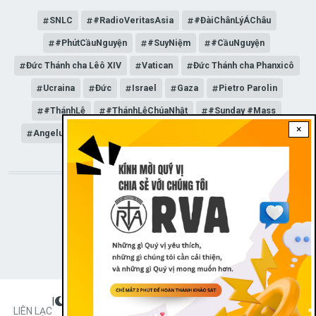
SNLC
#RadioVeritasAsia
#ĐàiChânLýÁChâu
#PhútCầuNguyện
#SuyNiệm
#CầuNguyện
Đức Thánh cha Lêô XIV
Vatican
Đức Thánh cha Phanxicô
Ucraina
Đức
Israel
Gaza
Pietro Parolin
#ThánhLễ
#ThánhLễChúaNhật
#Sunday #Mass
×
Angelus
Đức Giáo hoàng Lêô XIV
General Audience
STAY CONNECTED WITH US!
|
Dark theme
FOOTER
LIÊN LẠC