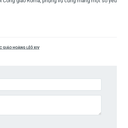
 hội Công giáo Rôma, phụng vụ cũng mang một số yếu
C GIÁO HOÀNG LÊÔ XIV