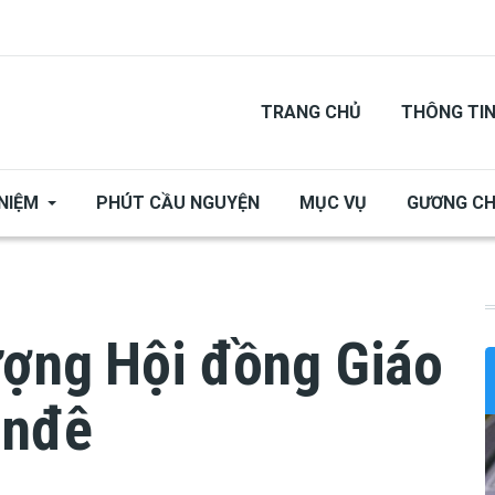
TRANG CHỦ
THÔNG TI
NIỆM
PHÚT CẦU NGUYỆN
MỤC VỤ
GƯƠNG C
ượng Hội đồng Giáo
anđê