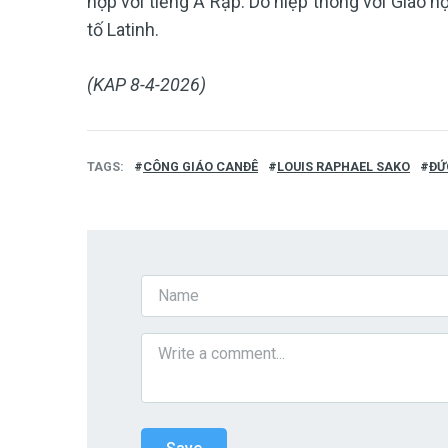
hợp với tiếng Ả Rập. Do hiệp thông với Giáo
tố Latinh.
(KAP 8-4-2026)
TAGS
CÔNG GIÁO CANĐÊ
LOUIS RAPHAEL SAKO
ĐỨ