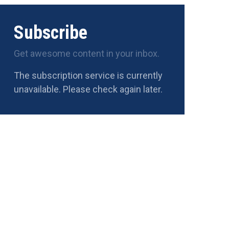
Subscribe
Get awesome content in your inbox.
The subscription service is currently
unavailable. Please check again later.