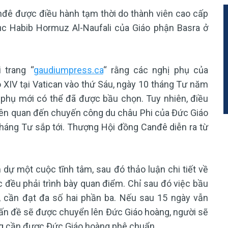
nđê được điều hành tạm thời do thành viên cao cấp
c Habib Hormuz Al-Naufali của Giáo phận Basra ở
trang “
gaudiumpress.ca
“ rằng các nghị phụ của
XIV tại Vatican vào thứ Sáu, ngày 10 tháng Tư năm
 phụ mới có thể đã được bầu chọn. Tuy nhiên, điều
liên quan đến chuyến công du châu Phi của Đức Giáo
tháng Tư sắp tới. Thượng Hội đồng Canđê diễn ra từ
ự một cuộc tĩnh tâm, sau đó thảo luận chi tiết về
c đều phải trình bày quan điểm. Chỉ sau đó việc bầu
, cần đạt đa số hai phần ba. Nếu sau 15 ngày vẫn
ấn đề sẽ được chuyển lên Đức Giáo hoàng, người sẽ
ng cần được Đức Giáo hoàng phê chuẩn.