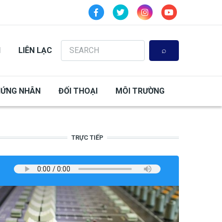
Search
N
LIÊN LẠC
HỨNG NHÂN
ĐỐI THOẠI
MÔI TRƯỜNG
TRỰC TIẾP