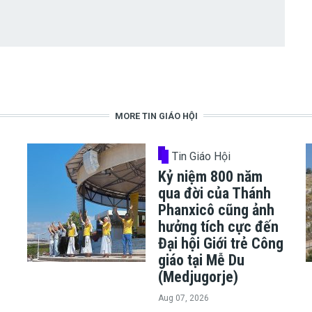
MORE TIN GIÁO HỘI
Tin Giáo Hội
Kỷ niệm 800 năm
ủ
qua đời của Thánh
Phanxicô cũng ảnh
hưởng tích cực đến
h
Đại hội Giới trẻ Công
giáo tại Mễ Du
(Medjugorje)
Aug 07, 2026