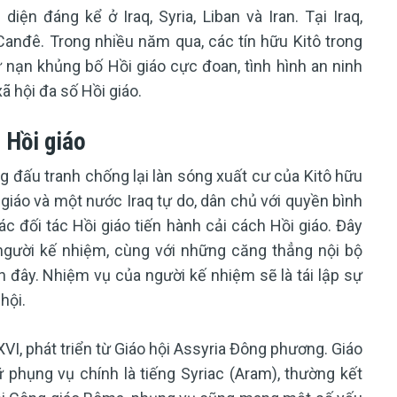
ện đáng kể ở Iraq, Syria, Liban và Iran. Tại Iraq,
Canđê. Trong nhiều năm qua, các tín hữu Kitô trong
 nạn khủng bố Hồi giáo cực đoan, tình hình an ninh
xã hội đa số Hồi giáo.
 Hồi giáo
đấu tranh chống lại làn sóng xuất cư của Kitô hữu
giáo và một nước Iraq tự do, dân chủ với quyền bình
 đối tác Hồi giáo tiến hành cải cách Hồi giáo. Đây
 người kế nhiệm, cùng với những căng thẳng nội bộ
 đây. Nhiệm vụ của người kế nhiệm sẽ là tái lập sự
hội.
XVI, phát triển từ Giáo hội Assyria Đông phương. Giáo
phụng vụ chính là tiếng Syriac (Aram), thường kết