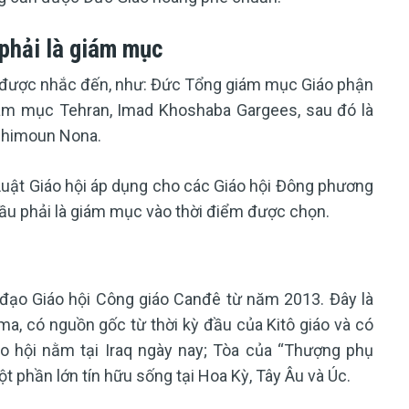
phải là giám mục
g được nhắc đến, như: Đức Tổng giám mục Giáo phận
giám mục Tehran, Imad Khoshaba Gargees, sau đó là
Shimoun Nona.
Luật Giáo hội áp dụng cho các Giáo hội Đông phương
u phải là giám mục vào thời điểm được chọn.
đạo Giáo hội Công giáo Canđê từ năm 2013. Đây là
a, có nguồn gốc từ thời kỳ đầu của Kitô giáo và có
áo hội nằm tại Iraq ngày nay; Tòa của “Thượng phụ
t phần lớn tín hữu sống tại Hoa Kỳ, Tây Âu và Úc.