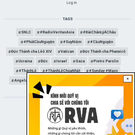
Log in
TAGS
SNLC
#RadioVeritasAsia
#ĐàiChânLýÁChâu
#PhútCầuNguyện
#SuyNiệm
#CầuNguyện
Đức Thánh cha Lêô XIV
Vatican
Đức Thánh cha Phanxicô
Ucraina
Đức
Israel
Gaza
Pietro Parolin
#ThánhLễ
#ThánhLễChúaNhật
#Sunday #Mass
×
Angelus
Đức Giáo hoàng Lêô XIV
General Audience
STAY CONNECTED WITH US!