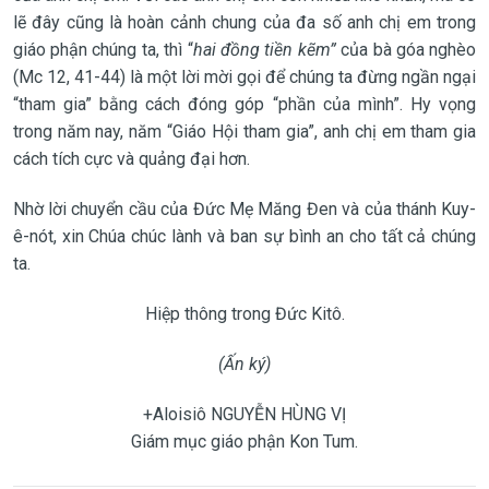
lẽ đây cũng là hoàn cảnh chung của đa số anh chị em trong
giáo phận chúng ta, thì “
hai đồng tiền kẽm”
của bà góa nghèo
(Mc 12, 41-44) là một lời mời gọi để chúng ta đừng ngần ngại
“tham gia” bằng cách đóng góp “phần của mình”. Hy vọng
trong năm nay, năm “Giáo Hội tham gia”, anh chị em tham gia
cách tích cực và quảng đại hơn.
Nhờ lời chuyển cầu của Đức Mẹ Măng Đen và của thánh Kuy-
ê-nót, xin Chúa chúc lành và ban sự bình an cho tất cả chúng
ta.
Hiệp thông trong Đức Kitô.
(Ấn ký)
+Aloisiô NGUYỄN HÙNG VỊ
Giám mục giáo phận Kon Tum.