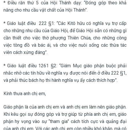
* Điều răn thứ 5 của Hội Thánh dạy: “Đóng góp theo khả
năng cho nhu cầu vật chất của Hội Thánh”.
* Giáo luật điều 222 §1: “Các Kitô hữu có nghĩa vụ trợ cấp
cho những nhu cầu của Giáo Hội, để Giáo Hội sẵn có những gì
cần thiết cho việc thờ phượng Thiên Chúa, cho những công
việc tông đồ và bác ái, và cho việc nuôi sống các thừa tác
viên cách xứng đáng”.
* Giáo luật điều 1261 §2: “Giám Mục giáo phận buộc phải
nhắc nhở các tín hữu về nghĩa vụ được nói đến ở điều 222 §1,
và phải thúc bách họ thi hành nghĩa vụ ấy cách thích hợp”.
Kính thưa anh chị em,
Giáo phận là của anh chị em và anh chị em làm nên giáo phận.
Khi kêu gọi sự đóng góp và trợ giúp từ phía anh chị em, giáo
phận hy vọng vào sự “tham gia” cách tích cực và quảng đại
của anh chị em. Với các anh chị em còn nhiều khó khăn, mà có