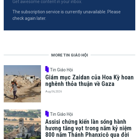
Get awesome content in your inbox.
The subscription service is currently unavailable. Please
check again later.
MORE TIN GIÁO HỘI
Tin Giáo Hội
Giám mục Zaidan của Hoa Kỳ hoan
nghênh thỏa thuận về Gaza
Aug 06, 2026
Tin Giáo Hội
Assisi chứng kiến làn sóng hành
hương tăng vọt trong năm kỷ niệm
800 năm Thánh Phanxicô qua đời