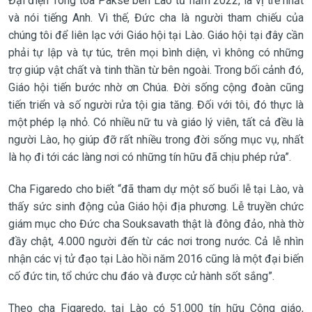
Đại điện Tông tòa Paksé bên Lào từ năm 2022, là vị trẻ nhất
và nói tiếng Anh. Vì thế, Đức cha là người tham chiếu của
chúng tôi để liên lạc với Giáo hội tại Lào. Giáo hội tại đây cần
phải tự lập và tự túc, trên mọi bình diện, vì không có những
trợ giúp vật chất và tinh thần từ bên ngoài. Trong bối cảnh đó,
Giáo hội tiến bước nhờ ơn Chúa. Đời sống cộng đoàn cũng
tiến triển và số người rửa tội gia tăng. Đối với tôi, đó thực là
một phép lạ nhỏ. Có nhiều nữ tu và giáo lý viên, tất cả đều là
người Lào, họ giúp đỡ rất nhiều trong đời sống mục vụ, nhất
là họ đi tới các làng nơi có những tín hữu đã chịu phép rửa”.
Cha Figaredo cho biết “đã tham dự một số buổi lễ tại Lào, và
thấy sức sinh động của Giáo hội địa phương. Lễ truyền chức
giám mục cho Đức cha Souksavath thật là đông đảo, nhà thờ
đầy chật, 4.000 người đến từ các nơi trong nước. Cả lễ nhìn
nhận các vị tử đạo tại Lào hồi năm 2016 cũng là một đại biến
cố đức tin, tổ chức chu đáo và được cử hành sốt sắng”.
Theo cha Figaredo, tại Lào có 51.000 tín hữu Công giáo,