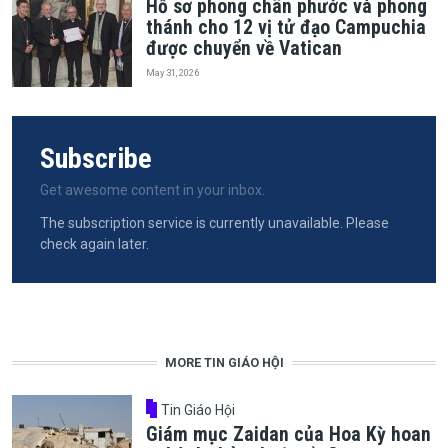
Hồ sơ phong chân phước và phong
thánh cho 12 vị tử đạo Campuchia
được chuyển về Vatican
May 31, 2026
Subscribe
Get awesome content in your inbox.
The subscription service is currently unavailable. Please
check again later.
MORE TIN GIÁO HỘI
Tin Giáo Hội
Giám mục Zaidan của Hoa Kỳ hoan