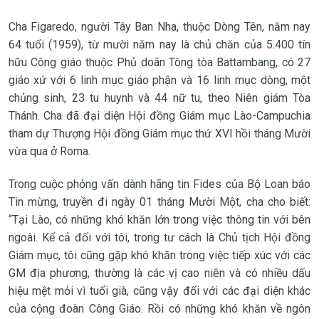
Cha Figaredo, người Tây Ban Nha, thuộc Dòng Tên, năm nay
64 tuổi (1959), từ mười năm nay là chủ chăn của 5.400 tín
hữu Công giáo thuộc Phủ doãn Tông tòa Battambang, có 27
giáo xứ với 6 linh mục giáo phận và 16 linh mục dòng, một
chủng sinh, 23 tu huynh và 44 nữ tu, theo Niên giám Tòa
Thánh. Cha đã đại diện Hội đồng Giám mục Lào-Campuchia
tham dự Thượng Hội đồng Giám mục thứ XVI hồi tháng Mười
vừa qua ở Roma.
Trong cuộc phỏng vấn dành hãng tin Fides của Bộ Loan báo
Tin mừng, truyền đi ngày 01 tháng Mười Một, cha cho biết:
“Tại Lào, có những khó khăn lớn trong việc thông tin với bên
ngoài. Kể cả đối với tôi, trong tư cách là Chủ tịch Hội đồng
Giám mục, tôi cũng gặp khó khăn trong việc tiếp xúc với các
GM địa phương, thường là các vị cao niên và có nhiều dấu
hiệu mệt mỏi vì tuổi già, cũng vậy đối với các đại diện khác
của cộng đoàn Công Giáo. Rồi có những khó khăn về ngôn