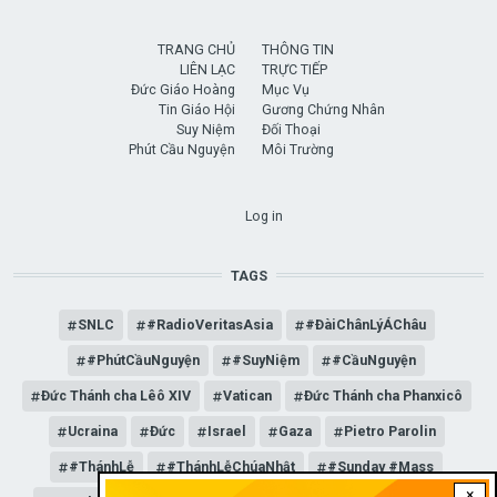
TRANG CHỦ
THÔNG TIN
LIÊN LẠC
TRỰC TIẾP
Đức Giáo Hoàng
Mục Vụ
Tin Giáo Hội
Gương Chứng Nhân
Suy Niệm
Đối Thoại
Phút Cầu Nguyện
Môi Trường
USER ACCOUNT MENU
Log in
TAGS
SNLC
#RadioVeritasAsia
#ĐàiChânLýÁChâu
#PhútCầuNguyện
#SuyNiệm
#CầuNguyện
Đức Thánh cha Lêô XIV
Vatican
Đức Thánh cha Phanxicô
Ucraina
Đức
Israel
Gaza
Pietro Parolin
#ThánhLễ
#ThánhLễChúaNhật
#Sunday #Mass
×