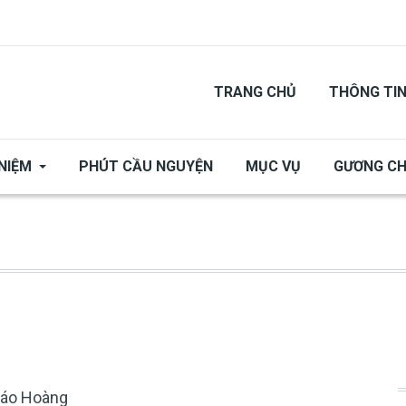
TRANG CHỦ
THÔNG TI
NIỆM
PHÚT CẦU NGUYỆN
MỤC VỤ
GƯƠNG C
iáo Hoàng