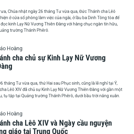
2 giờ trưa, Chúa nhật ngày 26 tháng Tư vừa qua, Đức Thánh cha Lêô
 hiện ở cửa sổ phòng làm việc của ngài, ở lầu ba Dinh Tông tòa để
 đọc kinh Lạy Nữ Vương Thiên Đàng với hàng chục ngàn tín hữu,
Quảng trường Thánh Phêrô.
iáo Hoàng
ánh cha chủ sự Kinh Lạy Nữ Vương
Đàng
gày 06 tháng Tư vừa qua, thứ Hai sau Phục sinh, cũng là lễ nghỉ tại Ý,
cha Lêô XIV đã chủ sự Kinh Lạy Nữ Vương Thiên Đàng với gần một
u, tụ tập tại Quảng trường Thánh Phêrô, dưới bầu trời nắng xuân.
iáo Hoàng
ánh cha Lêô XIV và Ngày cầu nguyện
ng giáo tại Trung Quốc