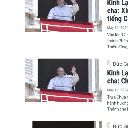
Kinh L
cha: Xi
tiếng 
May 19, 202
​​​​​​​Vào l
thánh Phêr
Thiên đàng,
Đức G
Kinh L
cha: Ch
May 12, 202
Trưa Chúa n
hành hương
Thánh cha P
Đức G