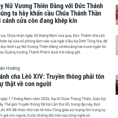
ạy Nữ Vương Thiên Đàng với Đức Thánh
húng ta hãy khẩn cầu Chúa Thánh Thần
 cánh cửa còn đang khép kín
6
2 giờ trưa, Chúa nhật ngày 24 tháng Năm vừa qua, Đức Thánh cha Lêô
 hiện tại cửa sổ phòng làm việc của ngài ở lầu ba Dinh Tông tòa, để
 đọc kinh Lạy Nữ Vương Thiên Đàng với khoảng hai mươi ngàn tín
 tại Quảng trường Thánh Phêrô dưới trời nắng gắt.
iáo Hoàng
ánh cha Lêô XIV: Truyền thông phải tôn
ự thật về con người
6
ngày 17 tháng Năm năm 2026, Đại lễ Chúa Thăng Thiên, Giáo hội
y Thế giới Truyền thông Xã hội Lần thứ 60, trong dịp này, Đức
êô XIV đã nhắc nhớ các tín hữu Công giáo sứ mạng tôn trọng sự
m giá con người, trước những đổi mới của công nghệ số.