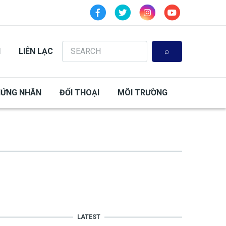
Search
N
LIÊN LẠC
HỨNG NHÂN
ĐỐI THOẠI
MÔI TRƯỜNG
LATEST