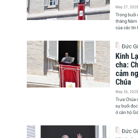
May 27, 202
​​​​​​​Trong
tháng Năm 
của các tín
Đức G
Kinh L
cha: C
cảm ng
Chúa
May 26, 202
Trưa Chúa 
sự buổi đọc
ở căn hộ Gi
Đức G