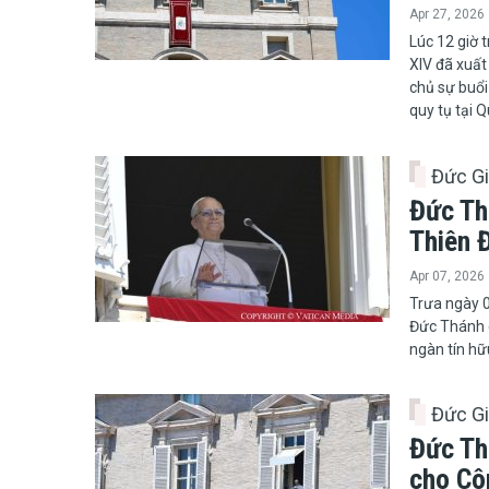
Apr 27, 2026
​​​​​​​Lúc 1
XIV đã xuất
chủ sự buổi
quy tụ tại 
Đức G
Đức Th
Thiên 
Apr 07, 2026
​​​​​​​Trưa n
Đức Thánh 
ngàn tín hữ
Đức G
Đức Th
cho Cô