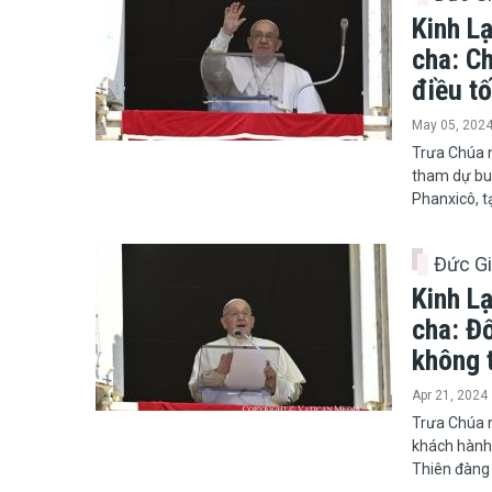
Kinh L
cha: C
điều tố
May 05, 202
Trưa Chúa 
tham dự bu
Phanxicô, t
Đức G
Kinh L
cha: Đố
không 
Apr 21, 2024
Trưa Chúa 
khách hành
Thiên đàng 