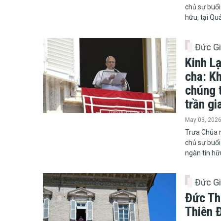
chủ sự buổi
hữu, tại Q
Đức G
Kinh L
cha: K
chúng 
trần gi
May 03, 202
​​​​​​​Trưa
chủ sự buổi
ngàn tín hữ
Đức G
Đức Th
Thiên 