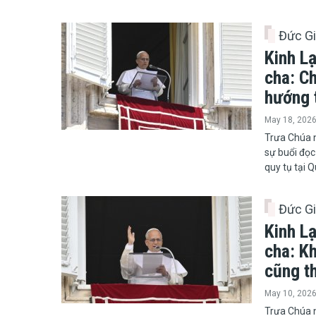
Đức G
Kinh L
cha: Ch
hướng t
May 18, 202
​​​​​​​Trưa
sự buổi đọc
quy tụ tại 
Đức G
Kinh L
cha: K
cũng t
May 10, 202
Trưa Chúa 