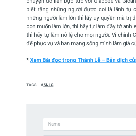
chuyện đó liền bực tức với Giacôbê và Gioan
biết rằng những người được coi là lãnh tụ 
những người làm lớn thì lấy uy quyền mà trị d
con muốn làm lớn, thì hãy tự làm đầy tớ anh
thì hãy tự làm nô lệ cho mọi người. Vì chín
để phục vụ và ban mạng sống mình làm giá c
*
Xem Bài đọc trong Thánh Lễ – Bản dịch củ
TAGS
SNLC