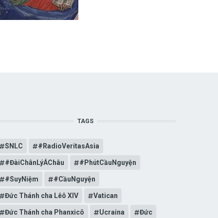
TAGS
SNLC
#RadioVeritasAsia
#ĐàiChânLýÁChâu
#PhútCầuNguyện
#SuyNiệm
#CầuNguyện
Đức Thánh cha Lêô XIV
Vatican
Đức Thánh cha Phanxicô
Ucraina
Đức