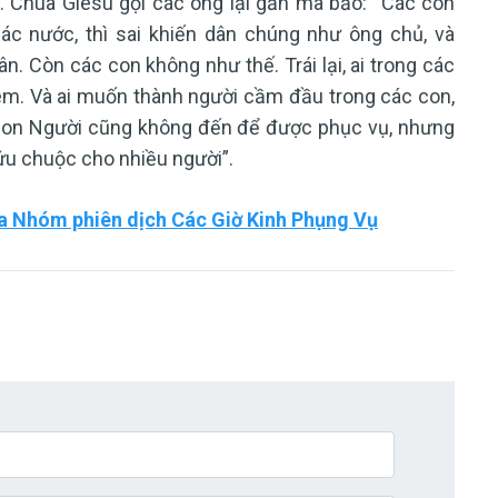
. Chúa Giêsu gọi các ông lại gần mà bảo: “Các con
các nước, thì sai khiến dân chúng như ông chủ, và
ân. Còn các con không như thế. Trái lại, ai trong các
 em. Và ai muốn thành người cầm đầu trong các con,
h Con Người cũng không đến để được phục vụ, nhưng
ứu chuộc cho nhiều người”.
a Nhóm phiên dịch Các Giờ Kinh Phụng Vụ