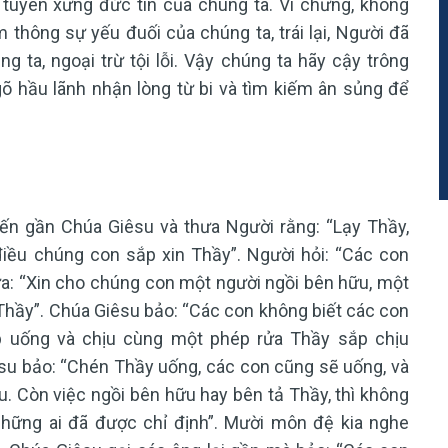
 tuyên xưng đức tin của chúng ta. Vì chưng, không
thông sự yếu đuối của chúng ta, trái lại, Người đã
 ta, ngoại trừ tội lỗi. Vậy chúng ta hãy cậy trông
õ hầu lãnh nhận lòng từ bi và tìm kiếm ân sủng để
ến gần Chúa Giêsu và thưa Người rằng: “Lạy Thầy,
ều chúng con sắp xin Thầy”. Người hỏi: “Các con
a: “Xin cho chúng con một người ngồi bên hữu, một
Thầy”. Chúa Giêsu bảo: “Các con không biết các con
p uống và chịu cùng một phép rửa Thầy sắp chịu
su bảo: “Chén Thầy uống, các con cũng sẽ uống, và
. Còn việc ngồi bên hữu hay bên tả Thầy, thì không
hững ai đã được chỉ định”. Mười môn đệ kia nghe