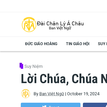
Skip to main content
ĐỨC GIÁO HOÀNG
TIN GIÁO HỘI
SUY 
Suy Niệm
Lời Chúa, Chúa 
By
Ban Việt Ngữ
|
October 19, 2024