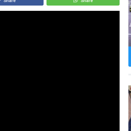
Share
Share