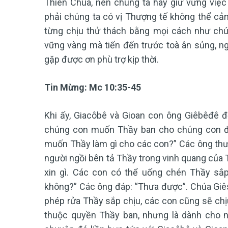
Thiên Chúa, nên chúng ta hãy giữ vững việc
phải chúng ta có vị Thượng tế không thể cảm 
từng chịu thử thách bằng mọi cách như chúng
vững vàng mà tiến đến trước toà ân sủng, ng
gặp được ơn phù trợ kịp thời.
Tin Mừng:
Mc 10:35-45
Khi ấy, Giacôbê và Gioan con ông Giêbêđê đ
chúng con muốn Thầy ban cho chúng con đi
muốn Thầy làm gì cho các con?” Các ông thư
người ngồi bên tả Thầy trong vinh quang của 
xin gì. Các con có thể uống chén Thầy sắ
không?” Các ông đáp: “Thưa được”. Chúa Giê
phép rửa Thầy sắp chịu, các con cũng sẽ chịu
thuộc quyền Thầy ban, nhưng là dành cho n