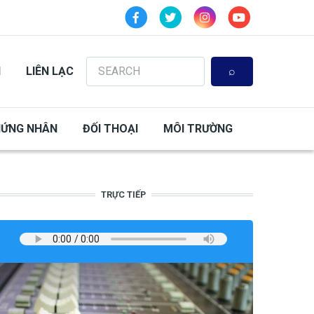
Search
N
LIÊN LẠC
HỨNG NHÂN
ĐỐI THOẠI
MÔI TRƯỜNG
TRỰC TIẾP