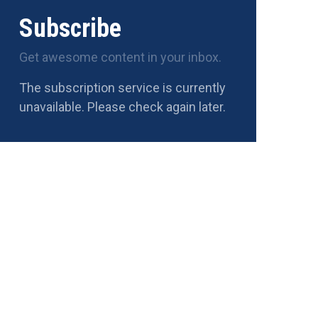
Subscribe
Get awesome content in your inbox.
The subscription service is currently
unavailable. Please check again later.