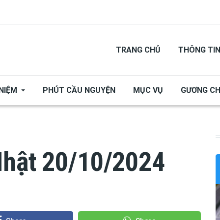
TRANG CHỦ
THÔNG TI
NIỆM
PHÚT CẦU NGUYỆN
MỤC VỤ
GƯƠNG C
Nhật 20/10/2024