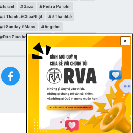
Israel
Gaza
Pietro Parolin
#ThánhLễChúaNhật
#ThánhLễ
#Sunday #Mass
Angelus
Đức Giáo hoàng Lêô XIV
General Audience
×
STAY CONNECTED WITH US!
FOOTER
LIÊN LẠC
|
Dark theme