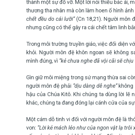
thành một sự đổ vỡ. Một lời nói thiếu bác ái,
thương tha nhân mà còn làm hoen ố hình ảnh 
chết đều do cái lưỡi”
(Cn 18,21). Người môn đệ
nhưng cũng có thể gây ra cái chết tâm linh bằ
Trong môi trường truyền giáo, việc đối diện v
khỏi. Người môn đệ khôn ngoan sẽ không sa
mình đúng, vì
“kẻ chưa nghe đã vội cãi sẽ chịu 
Gìn giữ môi miệng trong sứ mạng thừa sai còn 
người môn đệ phải
“dịu dàng dễ nghe”
không p
hậu của Chúa Kitô. Khi chúng ta dùng lời lẽ
khác, chúng ta đang đóng lại cánh cửa của sự 
Một cám dỗ tinh vi đối với người môn đệ là th
von:
“Lời kẻ mách lẻo như của ngon vật lạ trôi