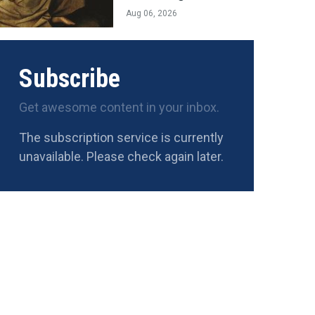
Aug 06, 2026
Subscribe
Get awesome content in your inbox.
The subscription service is currently
unavailable. Please check again later.