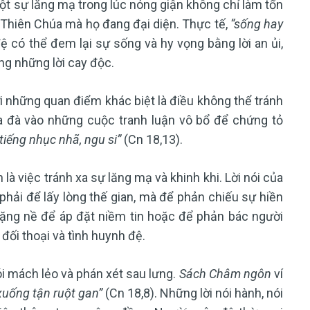
 một sự lăng mạ trong lúc nóng giận không chỉ làm tổn
Thiên Chúa mà họ đang đại diện. Thực tế,
“sống hay
 có thể đem lại sự sống và hy vọng bằng lời an ủi,
ng những lời cay độc.
ới những quan điểm khác biệt là điều không thể tránh
 đà vào những cuộc tranh luận vô bổ để chứng tỏ
tiếng nhục nhã, ngu si”
(Cn 18,13).
là việc tránh xa sự lăng mạ và khinh khi. Lời nói của
hải để lấy lòng thế gian, mà để phản chiếu sự hiền
 nặng nề để áp đặt niềm tin hoặc để phản bác người
đối thoại và tình huynh đệ.
ói mách lẻo và phán xét sau lưng.
Sách Châm ngôn
ví
 xuống tận ruột gan”
(Cn 18,8). Những lời nói hành, nói