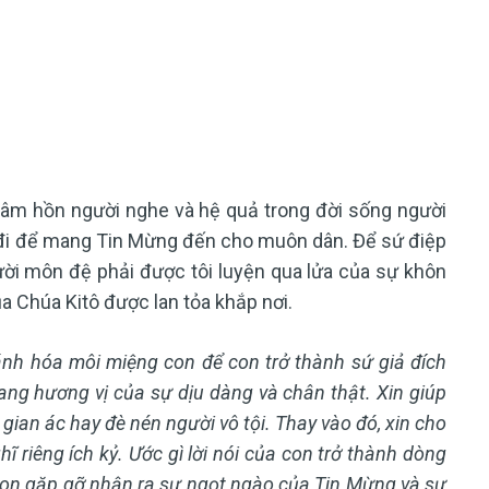
g tâm hồn người nghe và hệ quả trong đời sống người
i đi để mang Tin Mừng đến cho muôn dân. Để sứ điệp
gười môn đệ phải được tôi luyện qua lửa của sự khôn
 Chúa Kitô được lan tỏa khắp nơi.
ánh hóa môi miệng con để con trở thành sứ giả đích
ang hương vị của sự dịu dàng và chân thật. Xin giúp
gian ác hay đè nén người vô tội. Thay vào đó, xin cho
ĩ riêng ích kỷ. Ước gì lời nói của con trở thành dòng
 con gặp gỡ nhận ra sự ngọt ngào của Tin Mừng và sự