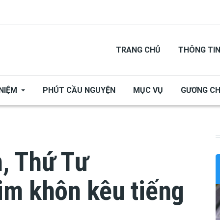
TRANG CHỦ
THÔNG TI
NIỆM
PHÚT CẦU NGUYỆN
MỤC VỤ
GƯƠNG C
, Thứ Tư
im khôn kêu tiếng