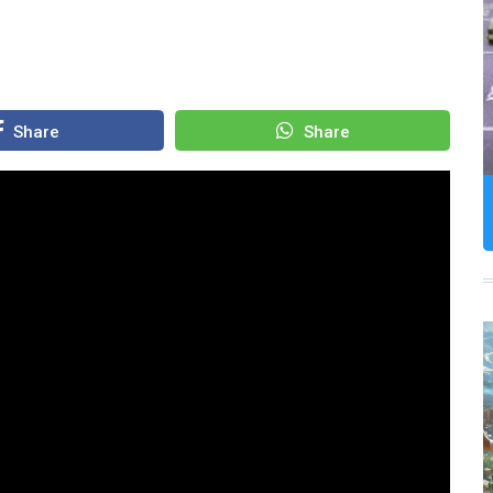
Share
Share