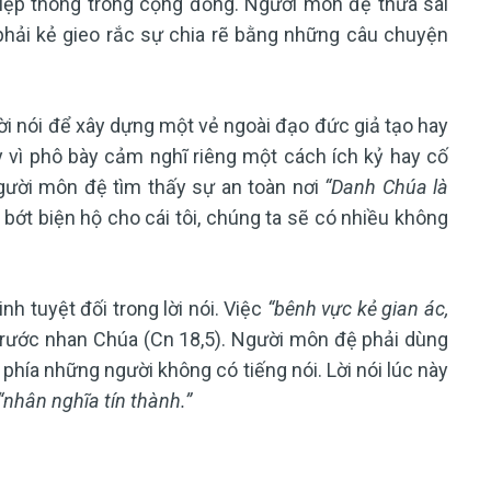
hiệp thông trong cộng đồng. Người môn đệ thừa sai
phải kẻ gieo rắc sự chia rẽ bằng những câu chuyện
i nói để xây dựng một vẻ ngoài đạo đức giả tạo hay
y vì phô bày cảm nghĩ riêng một cách ích kỷ hay cố
người môn đệ tìm thấy sự an toàn nơi
“Danh Chúa là
 bớt biện hộ cho cái tôi, chúng ta sẽ có nhiều không
h tuyệt đối trong lời nói. Việc
“bênh vực kẻ gian ác,
 trước nhan Chúa (Cn 18,5). Người môn đệ phải dùng
 phía những người không có tiếng nói. Lời nói lúc này
“nhân nghĩa tín thành.”