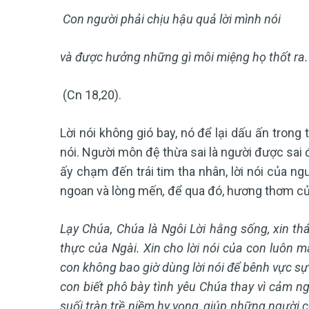
Con người phải chịu hậu quả lời mình nói
và được hưởng những gì môi miệng họ thốt ra.
(Cn 18,20).
Lời nói không gió bay, nó để lại dấu ấn tron
nói. Người môn đệ thừa sai là người được sa
ấy chạm đến trái tim tha nhân, lời nói của n
ngoan và lòng mến
,
để qua đó, hương thơm của
Lạy Chúa, Chúa là Ngôi Lời hằng sống, xin th
thực của Ngài. Xin cho lời nói của con luôn m
con không bao giờ dùng lời nói để bênh vực sự 
con biết phô bày tình yêu Chúa thay vì cảm ngh
suối tràn trề niềm hy vọng, giúp những người