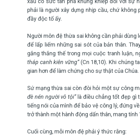
xấu có sức tàn phá khủng khiếp đối với sự 
phải là người xây dựng nhịp cầu, chứ không 
đầy độc tố ấy.
Người môn đệ thừa sai không cần phải dùng lờ
để lấp liếm những sai sót của bản thân. Tha
gắng thắng thế trong mọi cuộc tranh luận, 
tháp canh kiên vững”
(Cn 18,10). Khi chúng ta
gian hơn để làm chứng cho sự thật của Chúa.
Sứ mạng thừa sai còn đòi hỏi một sự công min
đè nén người vô tội”
là điều chẳng tốt đẹp gì
tiếng nói của mình để bảo vệ công lý, đứng về
trở thành một hành động dấn thân, mang tính
Cuối cùng, mỗi môn đệ phải ý thức rằng: