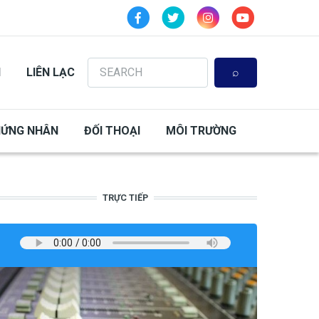
Search
N
LIÊN LẠC
HỨNG NHÂN
ĐỐI THOẠI
MÔI TRƯỜNG
TRỰC TIẾP