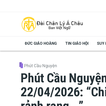
Skip to main content
ĐỨC GIÁO HOÀNG
TIN GIÁO HỘI
SUY 
Phút Cầu Nguyện
Phút Cầu Nguyện
22/04/2026: “Ch
rảnh rang...”