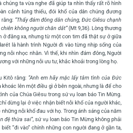
chúng ta vừa nghe đã giúp ta nhìn thấy rất rõ hình
àn cảnh túng thiếu, đói khổ của dân chúng đương
i rằng:
“Thấy đám đông dân chúng, Đức Giêsu chạnh
y chiên không người chăn dắt”
(Mt 9,36). Lòng thương
 ở đằng xa, nhưng từ một con tim đã thật sự ở giữa
rét là hành trình Người đi vào từng nhịp sống của
hững nỗi nhọc nhằn. Vì thế, khi nhìn đám đông, Người
ơng với những nỗi ưu tư, khắc khoải trong lòng họ.
u Kitô rằng:
“Anh em hãy mặc lấy tâm tình của Đức
là khoác lên một điều gì ở bên ngoài, nhưng là để cho
tình của Chúa Giêsu trong sứ vụ loan báo Tin Mừng.
ỉ dừng lại ở việc nhận biết nỗi khổ của người khác,
sẻ những nỗi khổ đau với họ. Trong ánh sáng của năm
n đệ thừa sai”
, sứ vụ loan báo Tin Mừng không phải
à biết “đi vào” chính những con người đang ở gần ta,