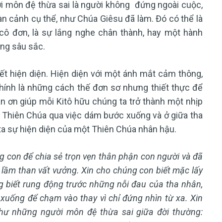
ời môn đệ thừa sai là người không đứng ngoài cuộc,
n cảnh cụ thể, như Chúa Giêsu đã làm. Đó có thể là
ô đơn, là sự lắng nghe chân thành, hay một hành
ng sâu sắc.
ết hiện diện. Hiện diện với một ánh mắt cảm thông,
chính là những cách thế đơn sơ nhưng thiết thực để
n ơn giúp mỗi Kitô hữu chúng ta trở thành một nhịp
a Thiên Chúa qua việc dám bước xuống và ở giữa tha
ta sự hiện diện của một Thiên Chúa nhân hậu.
g con để chia sẻ trọn vẹn thân phận con người và đã
lầm than vất vưởng. Xin cho chúng con biết mặc lấy
g biết rung động trước những nỗi đau của tha nhân,
 xuống để chạm vào thay vì chỉ đứng nhìn từ xa. Xin
hư những người môn đệ thừa sai giữa đời thường: