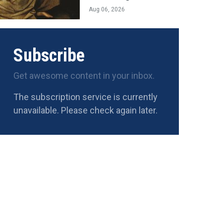
Aug 06, 2026
Subscribe
Get awesome content in your inbox.
The subscription service is currently
unavailable. Please check again later.