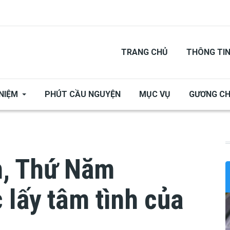
TRANG CHỦ
THÔNG TI
NIỆM
PHÚT CẦU NGUYỆN
MỤC VỤ
GƯƠNG C
n, Thứ Năm
lấy tâm tình của