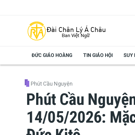
Skip to main content
ĐỨC GIÁO HOÀNG
TIN GIÁO HỘI
SUY 
Phút Cầu Nguyện
Phút Cầu Nguyệ
14/05/2026: Mặc 
Đức Kitô