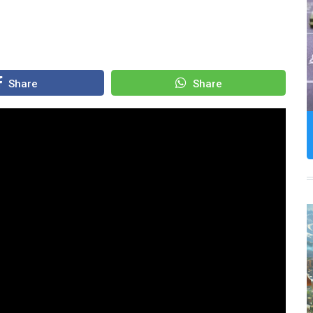
Share
Share