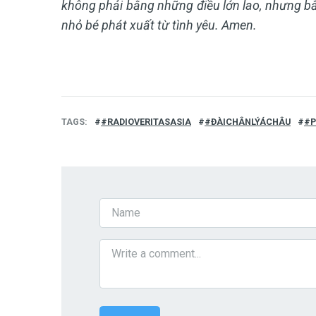
không phải bằng những điều lớn lao, nhưng bằ
nhỏ bé phát xuất từ tình yêu. Amen.
TAGS
#RADIOVERITASASIA
#ĐÀICHÂNLÝÁCHÂU
#P