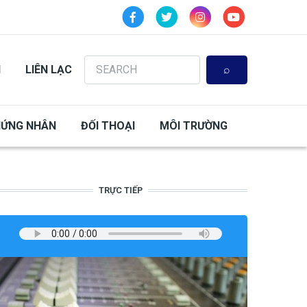
Search
N
LIÊN LẠC
HỨNG NHÂN
ĐỐI THOẠI
MÔI TRƯỜNG
TRỰC TIẾP