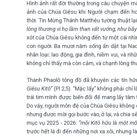
Hình ảnh rất đời thường trong câu chuyện mà 
ảnh của Chúa Giêsu khi Người chạm đến ho
thời. Tin Mừng Thánh Matthêu tường thuật lạ
lòng thương vì họ lầm than vất vưởng, như bầ
xót của Chúa Giêsu không đến từ một cái nhìn
con người. Ba mươi năm sống ẩn dật tại Nada
nhân loại: lao động, gia đình, niềm vui, và n
không chỉ thấy mà còn cảm, và chạnh lòng thư
Thánh Phaolô tông đồ đã khuyên các tín hữ
Giêsu Kitô”
(Pl 2,5). “Mặc lấy” không phải chỉ 
trái tim mình được biến đổi để mang lấy tâm 
Do vậy, người môn đệ của Chúa Giêsu không ch
nhưng được mời gọi bước vào, ở lại, và chia 
mục vụ 2025 - 2026:
“mỗi Kitô hữu là một mô
trước hết là đi đến những nơi xa xôi, nhưng l