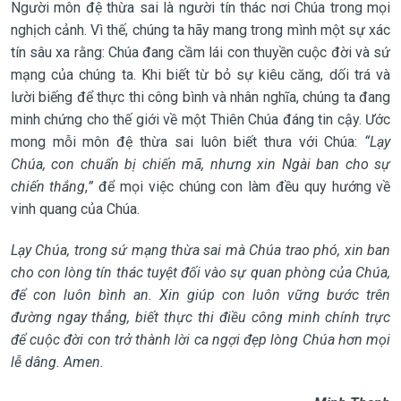
Người môn đệ thừa sai là người tín thác nơi Chúa trong mọi
nghịch cảnh. Vì thế, chúng ta hãy mang trong mình một sự xác
tín sâu xa rằng: Chúa đang cầm lái con thuyền cuộc đời và sứ
mạng của chúng ta. Khi biết từ bỏ sự kiêu căng, dối trá và
lười biếng để thực thi công bình và nhân nghĩa, chúng ta đang
minh chứng cho thế giới về một Thiên Chúa đáng tin cậy. Ước
mong mỗi môn đệ thừa sai luôn biết thưa với Chúa:
“Lạy
Chúa, con chuẩn bị chiến mã, nhưng xin Ngài ban cho sự
chiến thắng
,
”
để mọi việc chúng con làm đều quy hướng về
vinh quang của Chúa.
Lạy Chúa, trong sứ mạng thừa sai mà Chúa trao phó, xin ban
cho con lòng tín thác tuyệt đối vào sự quan phòng của Chúa,
để con luôn bình an. Xin giúp con luôn vững bước trên
đường ngay thẳng, biết thực thi điều công minh chính trực
để cuộc đời con trở thành lời ca ngợi đẹp lòng Chúa hơn mọi
lễ dâng. Amen.