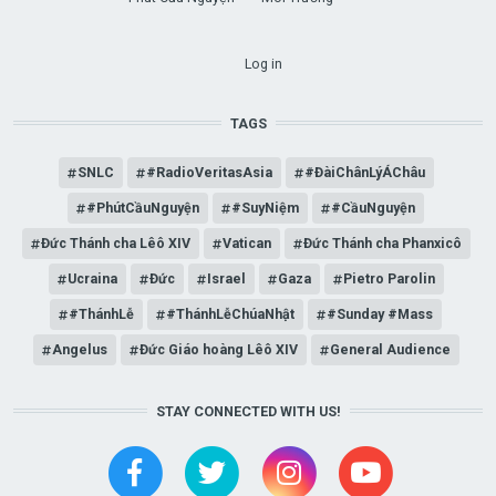
USER ACCOUNT MENU
Log in
TAGS
SNLC
#RadioVeritasAsia
#ĐàiChânLýÁChâu
#PhútCầuNguyện
#SuyNiệm
#CầuNguyện
Đức Thánh cha Lêô XIV
Vatican
Đức Thánh cha Phanxicô
Ucraina
Đức
Israel
Gaza
Pietro Parolin
#ThánhLễ
#ThánhLễChúaNhật
#Sunday #Mass
Angelus
Đức Giáo hoàng Lêô XIV
General Audience
STAY CONNECTED WITH US!