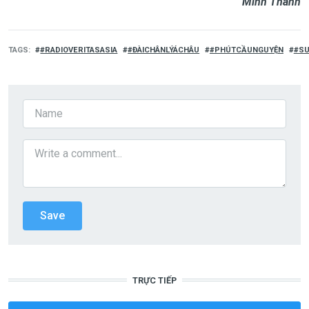
Minh Thanh
TAGS
#RADIOVERITASASIA
#ĐÀICHÂNLÝÁCHÂU
#PHÚTCẦUNGUYỆN
#SU
TRỰC TIẾP