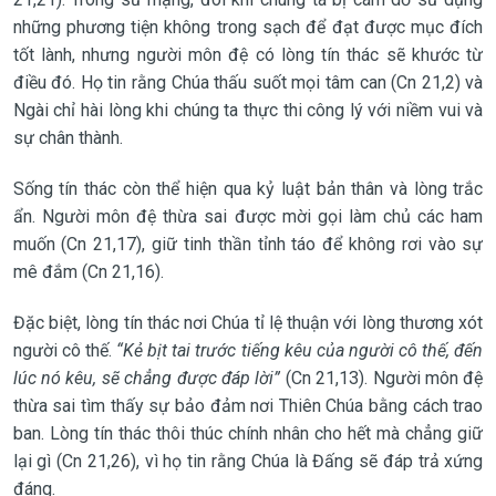
những phương tiện không trong sạch để đạt được mục đích
tốt lành, nhưng người môn đệ có lòng tín thác sẽ khước từ
điều đó. Họ tin rằng Chúa thấu suốt mọi tâm can (Cn 21,2) và
Ngài chỉ hài lòng khi chúng ta thực thi công lý với niềm vui và
sự chân thành.
Sống tín thác còn thể hiện qua kỷ luật bản thân và lòng trắc
ẩn. Người môn đệ thừa sai được mời gọi làm chủ các ham
muốn (Cn 21,17), giữ tinh thần tỉnh táo để không rơi vào sự
mê đắm (Cn 21,16).
Đặc biệt, lòng tín thác nơi Chúa tỉ lệ thuận với lòng thương xót
người cô thế.
“Kẻ bịt tai trước tiếng kêu của người cô thế, đến
lúc nó kêu, sẽ chẳng được đáp lời”
(Cn 21,13). Người môn đệ
thừa sai tìm thấy sự bảo đảm nơi Thiên Chúa bằng cách trao
ban. Lòng tín thác thôi thúc chính nhân cho hết mà chẳng giữ
lại gì (Cn 21,26), vì họ tin rằng Chúa là Đấng sẽ đáp trả xứng
đáng.