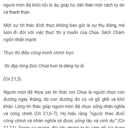
người môn đệ khỏi nỗi lo âu, giúp họ dấn thân một cách tự do
và thanh thản.
Một sự tín thác đích thực không bao giờ là sự thụ động, mà
luôn đi đôi với việc thực thi ý muốn của Chúa.
Sách Châm
ngôn
nhấn mạnh:
Thực thi điều công minh chính trực
thì đẹp lòng Đức Chúa hơn là dâng hy lễ.
(Cn 21,3).
Người môn đệ thừa sai tín thác nơi Chúa là người chọn con
đường ngay thẳng, dù con đường đó có vẻ gồ ghề và khó
khăn. Lòng tín thác giúp người môn đệ chọn sống nhân nghĩa
và công chính (Cn 21,6-7). Họ hiểu rằng
“người theo đuổi
công chính và nhân nghĩa sẽ được sống lâu và vinh dự”
(Cn
21,21). Trong sứ mạng, đôi khi chúng ta bị cám dỗ sử dụng