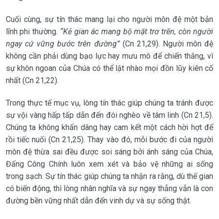
Cuối cùng, sự tín thác mang lại cho người môn đệ một bản
lĩnh phi thường.
“Kẻ gian ác mang bộ mặt trơ trẽn, còn người
ngay cứ vững bước trên đường”
(Cn 21,29). Người môn đệ
không cần phải dùng bạo lực hay mưu mô để chiến thắng, vì
sự khôn ngoan của Chúa có thể lật nhào mọi đồn lũy kiên cố
nhất (Cn 21,22).
Trong thực tế mục vụ, lòng tín thác giúp chúng ta tránh được
sự vội vàng hấp tấp dẫn đến đói nghèo về tâm linh (Cn 21,5).
Chúng ta không khấn dâng hay cam kết một cách hời hợt để
rồi tiếc nuối (Cn 21,25). Thay vào đó, mỗi bước đi của người
môn đệ thừa sai đều được soi sáng bởi ánh sáng của Chúa,
Đấng Công Chính luôn xem xét và bảo vệ những ai sống
trong sạch. Sự tín thác giúp chúng ta nhận ra rằng, dù thế gian
có biến động, thì lòng nhân nghĩa và sự ngay thẳng vẫn là con
đường bền vững nhất dẫn đến vinh dự và sự sống thật.