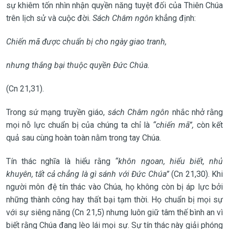
sự khiêm tốn nhìn nhận quyền năng tuyệt đối của Thiên Chúa
trên lịch sử và cuộc đời.
Sách Châm ngôn
khẳng định:
Chiến mã được chuẩn bị cho ngày giao tranh,
nhưng thắng bại thuộc quyền Đức Chúa.
(Cn 21,31).
Trong sứ mạng truyền giáo,
sách Châm ngôn
nhắc nhở rằng
mọi nỗ lực chuẩn bị của chúng ta chỉ là
“chiến mã”,
còn kết
quả sau cùng hoàn toàn nằm trong tay Chúa.
Tín thác nghĩa là hiểu rằng
“khôn ngoan, hiểu biết, nhủ
khuyên, tất cả chẳng là gì sánh với Đức Chúa”
(Cn 21,30). Khi
người môn đệ tín thác vào Chúa, họ không còn bị áp lực bởi
những thành công hay thất bại tạm thời. Họ chuẩn bị mọi sự
với sự siêng năng (Cn 21,5) nhưng luôn giữ tâm thế bình an vì
biết rằng Chúa đang lèo lái mọi sự. Sự tín thác này giải phóng