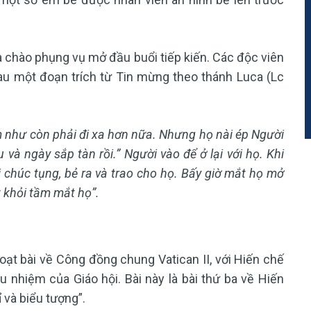
à chào phụng vụ mở đầu buổi tiếp kiến. Các độc viên
au một đoạn trích từ Tin mừng theo thánh Luca (Lc
m như còn phải đi xa hơn nữa. Nhưng họ nài ép Người
iều và ngày sắp tàn rồi.” Người vào để ở lại với họ. Khi
 chúc tụng, bẻ ra và trao cho họ. Bấy giờ mắt họ mở
 khỏi tầm mắt họ”.
oạt bài về Công đồng chung Vatican II, với Hiến chế
 nhiệm của Giáo hội. Bài này là bài thứ ba về Hiến
ỉ và biểu tượng”.