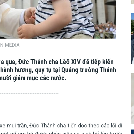
CAN MEDIA
ừa qua, Đức Thánh cha Lêô XIV đã tiếp kiến
hành hương, quy tụ tại Quảng trường Thánh
 mười giám mục các nước.
xe mui trần, Đức Thánh cha tiến dọc theo các lối đi
một số em bé được nhân viên an ninh bế lên trước