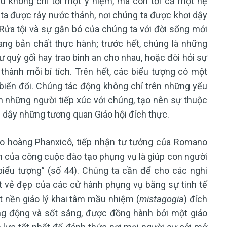
ếu không chỉ tới một ý niệm, mà còn tới cả một hệ
g ta được rảy nước thánh, nơi chúng ta được khơi dậy
 Rửa tội và sự gắn bó của chúng ta với đời sống mới
ang bản chất thực hành; trước hết, chúng là những
 quỳ gối hay trao bình an cho nhau, hoặc đòi hỏi sự
hành mỗi bí tích. Trên hết, các biểu tượng có một
 biến đổi. Chúng tác động không chỉ trên những yếu
n những người tiếp xúc với chúng, tạo nên sự thuộc
ơi dậy những tương quan Giáo hội đích thực.
áo hoàng Phanxicô, tiếp nhận tư tưởng của Romano
ên của công cuộc đào tạo phụng vụ là giúp con người
iểu tượng” (số 44). Chúng ta cần để cho các nghi
 vẻ đẹp của các cử hành phụng vụ bằng sự tinh tế
t nền giáo lý khai tâm mầu nhiệm (
mistagogia
) đích
g động và sốt sắng, được đồng hành bởi một giáo