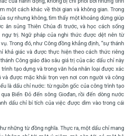
ác của hành động, không bị chi phối bởi những tính
ệm một cách khác về thời gian và không gian. Trong
của sự nhưng không, tìm thấy một khoảng dừng giúp
ợc ân sủng Thiên Chúa đi trước, và học cách sống
ngự trị. Ngữ pháp của nghi thức được dệt nên từ
 vụ. Trong đó, như Công đồng khẳng định, “sự thánh
ỉ khả giác và được thực hiện theo cách thức riêng
i thánh Công giáo đào sâu giá trị của các dấu chỉ này
 trình tạo dựng và trong văn hóa nhân loại được xác
ũ và được mặc khải trọn vẹn nơi con người và công
biểu là dấu chỉ nước: từ nguồn gốc của công trình tạo
 qua Biển Đỏ đến sông Giođan, rồi đến dòng nước
ành dấu chỉ bí tích của việc được dìm vào trong cái
như những từ đồng nghĩa. Thực ra, một dấu chỉ mang