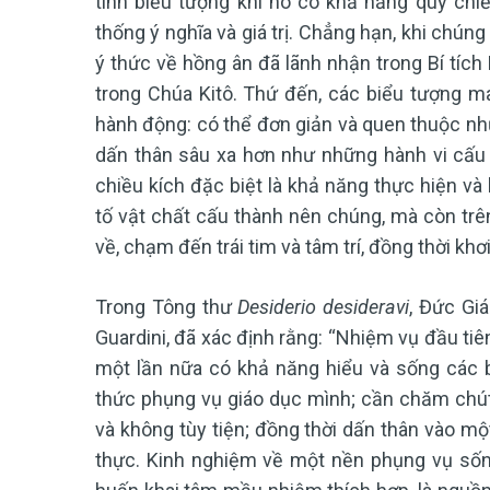
tính biểu tượng khi nó có khả năng quy chi
thống ý nghĩa và giá trị. Chẳng hạn, khi chún
ý thức về hồng ân đã lãnh nhận trong Bí tích
trong Chúa Kitô. Thứ đến, các biểu tượng m
hành động: có thể đơn giản và quen thuộc như
dấn thân sâu xa hơn như những hành vi cấu t
chiều kích đặc biệt là khả năng thực hiện và
tố vật chất cấu thành nên chúng, mà còn trê
về, chạm đến trái tim và tâm trí, đồng thời kh
Trong Tông thư
Desiderio desideravi
, Đức Gi
Guardini, đã xác định rằng: “Nhiệm vụ đầu ti
một lần nữa có khả năng hiểu và sống các b
thức phụng vụ giáo dục mình; cần chăm chút
và không tùy tiện; đồng thời dấn thân vào mộ
thực. Kinh nghiệm về một nền phụng vụ sốn