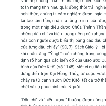
Nhờ đó, chúng ta khám phá một chiều kích kh
toán mang tính hiệu quả; đồng thời trải nghi
nghi thức, chúng ta cảm nghiệm được logic 
tái tạo tâm hồn, nhận ra rằng mình luôn đư
trong một nhịp điệu được Chúa Thánh Thần 
những dấu chỉ và biểu tượng riêng của phụng
hóa con người được biểu thị bằng các dấu ch
của từng dấu chỉ ấy” (SC, 7). Sách Giáo lý Hộ
khi nhắc rằng: “Ý nghĩa của chúng trong công
định rõ hơn qua các biến cố của Giao ước C
trình của Đức Kitô” (số 1145). Một ví dụ tiêu 
dựng đến trận Đại Hồng Thủy, từ cuộc vượt
chảy ra từ cạnh sườn Đức Kitô; tất cả trở th
chết và sự phục sinh của Người.
“Dấu chỉ” và “biểu tượng” thường được dùng 