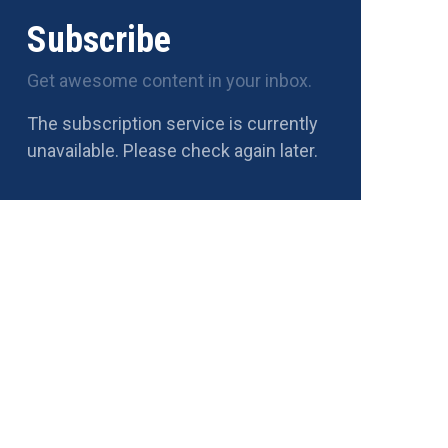
Subscribe
Get awesome content in your inbox.
The subscription service is currently
unavailable. Please check again later.