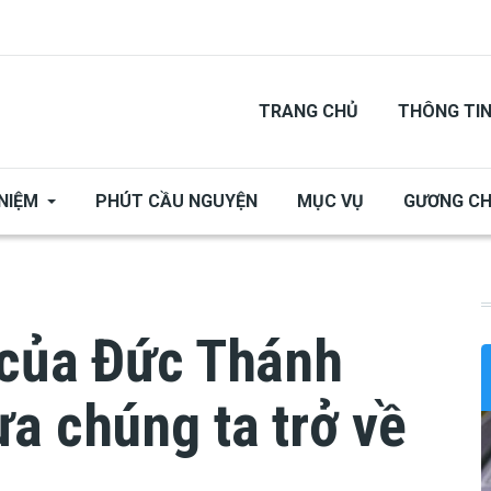
TRANG CHỦ
THÔNG TI
NIỆM
PHÚT CẦU NGUYỆN
MỤC VỤ
GƯƠNG C
 của Đức Thánh
a chúng ta trở về