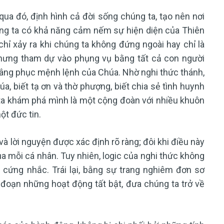
ua đó, định hình cả đời sống chúng ta, tạo nên nơi
úng ta có khả năng cảm nếm sự hiện diện của Thiên
chỉ xảy ra khi chúng ta không đứng ngoài hay chỉ là
nhưng tham dự vào phụng vụ bằng tất cả con người
ự vâng phục mệnh lệnh của Chúa. Nhờ nghi thức thánh,
, biết tạ ơn và thờ phượng, biết chia sẻ tình huynh
 ta khám phá mình là một cộng đoàn với nhiều khuôn
t đức tin.
à lời nguyện được xác định rõ ràng; đôi khi điều này
a mỗi cá nhân. Tuy nhiên, logic của nghi thức không
cứng nhắc. Trái lại, bằng sự trang nghiêm đơn sơ
 đoạn những hoạt động tất bật, đưa chúng ta trở về