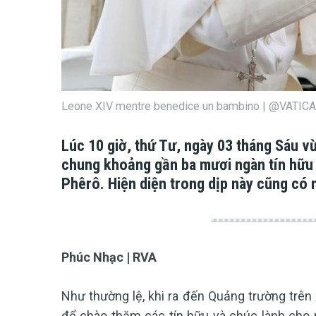
Leone XIV mentre benedice un bambino | @VATI
Lúc 10 giờ, thứ Tư, ngày 03 tháng Sáu v
chung khoảng gần ba mươi ngàn tín hữu 
Phêrô. Hiện diện trong dịp này cũng có
Phúc Nhạc | RVA
Như thường lệ, khi ra đến Quảng trường trên 
để chào thăm các tín hữu và chúc lành cho 