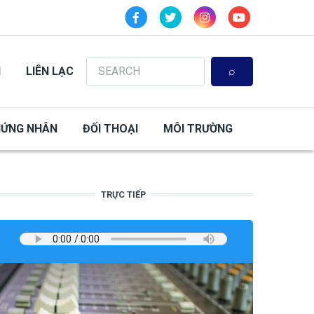
Search
N
LIÊN LẠC
HỨNG NHÂN
ĐỐI THOẠI
MÔI TRƯỜNG
TRỰC TIẾP