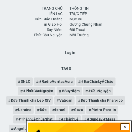
TRANG CHỦ
THÔNG TIN
LIÊN LẠC
TRỰC TIẾP
Đức Giáo Hoàng
Mục Vụ
Tin Giáo Hội
Gương Chứng Nhân
Suy Niệm
Đối Thoại
Phút Cầu Nguyện
Môi Trường
USER ACCOUNT MENU
Log in
TAGS
SNLC
#RadioVeritasAsia
#ĐàiChânLýÁChâu
#PhútCầuNguyện
#SuyNiệm
#CầuNguyện
Đức Thánh cha Lêô XIV
Vatican
Đức Thánh cha Phanxicô
Ucraina
Đức
Israel
Gaza
Pietro Parolin
#ThánhLễChúaNhật
#ThánhLễ
#Sunday #Mass
×
Angelus
Đức Giáo hoàng Lêô XIV
General Audience