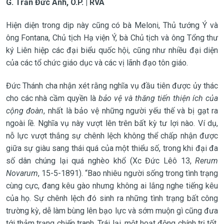
G. Trần Đức Anh, O.P. | RVA
Hiện diện trong dịp này cũng có bà Meloni, Thủ tướng Ý và
ông Fontana, Chủ tịch Hạ viện Ý, bà Chủ tịch và ông Tổng thư
ký Liên hiệp các đại biểu quốc hội, cũng như nhiều đại diện
của các tổ chức giáo dục và các vị lãnh đạo tôn giáo.
Đức Thánh cha nhận xét rằng nghĩa vụ đầu tiên được ủy thác
cho các nhà cầm quyền là
bảo vệ và thăng tiến thiện ích của
cộng đoàn
, nhất là bảo vệ những người yếu thế và bị gạt ra
ngoài lề. Nghĩa vụ này vượt lên trên bất kỳ tư lợi nào. Ví dụ,
nỗ lực vượt thắng sự chênh lệch không thể chấp nhận được
giữa sự giàu sang thái quá của một thiểu số, trong khi đại đa
số dân chúng lại quá nghèo khổ (Xc Đức Lêô 13,
Rerum
Novarum
, 15-5-1891). “Bao nhiêu người sống trong tình trạng
cùng cực, đang kêu gào nhưng không ai lắng nghe tiếng kêu
của họ. Sự chênh lệch đó sinh ra những tình trạng bất công
trường kỳ, dễ làm bùng lên bạo lực và sớm muộn gì cũng đưa
tới thảm trạng chiến tranh. Trái lại, một hoạt động chính trị tốt,