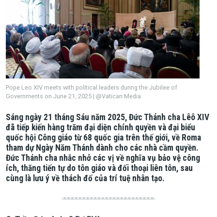
Pope Leo XIV meets with political leaders during the Jubilee of
Governments on June 21, 2025 | @Vatican Media
Sáng ngày 21 tháng Sáu năm 2025, Đức Thánh cha Lêô XIV
đã tiếp kiến hàng trăm đại diện chính quyền và đại biểu
quốc hội Công giáo từ 68 quốc gia trên thế giới, về Roma
tham dự Ngày Năm Thánh dành cho các nhà cầm quyền.
Đức Thánh cha nhắc nhở các vị về nghĩa vụ bảo vệ công
ích, thăng tiến tự do tôn giáo và đối thoại liên tôn, sau
cùng là lưu ý về thách đố của trí tuệ nhân tạo.