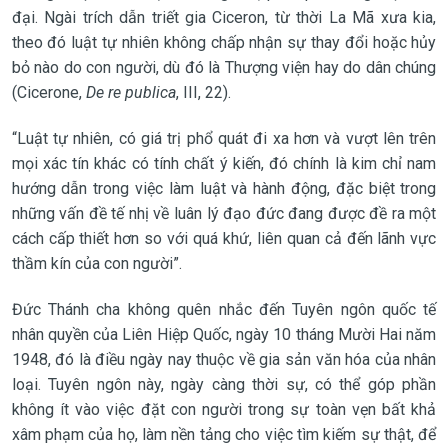
đại. Ngài trích dẫn triết gia Ciceron, từ thời La Mã xưa kia,
theo đó luật tự nhiên không chấp nhận sự thay đổi hoặc hủy
bỏ nào do con người, dù đó là Thượng viện hay do dân chúng
(Cicerone,
De re publica
, III, 22).
“Luật tự nhiên, có giá trị phổ quát đi xa hơn và vượt lên trên
mọi xác tín khác có tính chất ý kiến, đó chính là kim chỉ nam
hướng dẫn trong việc làm luật và hành động, đặc biệt trong
những vấn đề tế nhị về luân lý đạo đức đang được đề ra một
cách cấp thiết hơn so với quá khứ, liên quan cả đến lãnh vực
thầm kín của con người”.
Đức Thánh cha không quên nhắc đến Tuyên ngôn quốc tế
nhân quyền của Liên Hiệp Quốc, ngày 10 tháng Mười Hai năm
1948, đó là điều ngày nay thuộc về gia sản văn hóa của nhân
loại. Tuyên ngôn này, ngày càng thời sự, có thể góp phần
không ít vào việc đặt con người trong sự toàn vẹn bất khả
xâm phạm của họ, làm nền tảng cho việc tìm kiếm sự thật, để