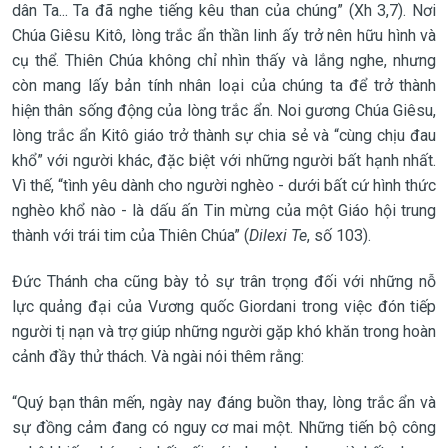
dân Ta... Ta đã nghe tiếng kêu than của chúng” (Xh 3,7). Nơi
Chúa Giêsu Kitô, lòng trắc ẩn thần linh ấy trở nên hữu hình và
cụ thể. Thiên Chúa không chỉ nhìn thấy và lắng nghe, nhưng
còn mang lấy bản tính nhân loại của chúng ta để trở thành
hiện thân sống động của lòng trắc ẩn. Noi gương Chúa Giêsu,
lòng trắc ẩn Kitô giáo trở thành sự chia sẻ và “cùng chịu đau
khổ” với người khác, đặc biệt với những người bất hạnh nhất.
Vì thế, “tình yêu dành cho người nghèo - dưới bất cứ hình thức
nghèo khổ nào - là dấu ấn Tin mừng của một Giáo hội trung
thành với trái tim của Thiên Chúa” (
Dilexi Te
, số 103).
Đức Thánh cha cũng bày tỏ sự trân trọng đối với những nỗ
lực quảng đại của Vương quốc Giordani trong việc đón tiếp
người tị nạn và trợ giúp những người gặp khó khăn trong hoàn
cảnh đầy thử thách. Và ngài nói thêm rằng:
“Quý bạn thân mến, ngày nay đáng buồn thay, lòng trắc ẩn và
sự đồng cảm đang có nguy cơ mai một. Những tiến bộ công