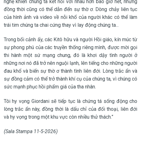
nghệ khiến chúng ta kết nối với nhau hơn bao giờ hết, nhưng
đồng thời cũng có thể dẫn đến sự thờ ơ. Dòng chảy liên tục
của hình ảnh và video về nỗi khổ của người khác có thể làm
trái tim chúng ta chai cứng thay vì lay động chúng ta...
Trong bối cảnh ấy, các Kitô hữu và người Hồi giáo, kín múc từ
sự phong phú của các truyền thống riêng mình, được mời gọi
thi hành một sứ mạng chung, đó là khơi dậy tình người ở
những nơi nó đã trở nên nguội lạnh, lên tiếng cho những người
đau khổ và biến sự thờ ơ thành tình liên đới. Lòng trắc ẩn và
sự đồng cảm có thể trở thành khí cụ của chúng ta, vì chúng có
sức mạnh phục hồi phẩm giá của tha nhân.
Tôi hy vọng Giordani sẽ tiếp tục là chứng tá sống động cho
lòng trắc ẩn này, đồng thời là dấu chỉ của đối thoại, liên đới
và hy vọng trong một khu vực còn nhiều thử thách.”
(Sala Stampa 11-5-2026)