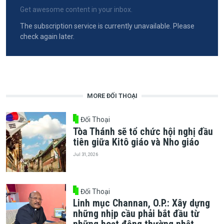
Get awesome content in your inbox.
The subscription service is currently unavailable. Please
check again later.
MORE ĐỐI THOẠI
Đối Thoại
Tòa Thánh sẽ tổ chức hội nghị đầu
tiên giữa Kitô giáo và Nho giáo
Jul 31, 2026
Đối Thoại
Linh mục Channan, O.P.: Xây dựng
những nhịp cầu phải bắt đầu từ