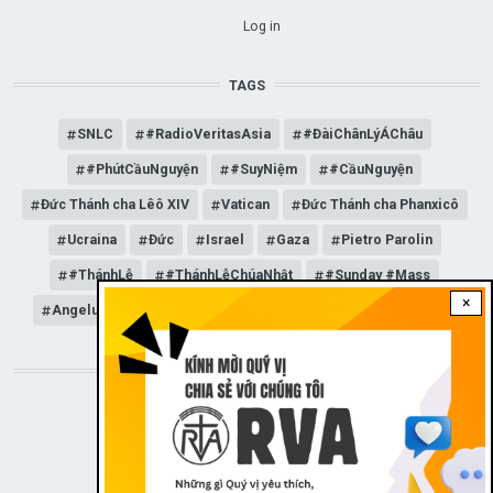
USER ACCOUNT MENU
Log in
TAGS
SNLC
#RadioVeritasAsia
#ĐàiChânLýÁChâu
#PhútCầuNguyện
#SuyNiệm
#CầuNguyện
Đức Thánh cha Lêô XIV
Vatican
Đức Thánh cha Phanxicô
Ucraina
Đức
Israel
Gaza
Pietro Parolin
#ThánhLễ
#ThánhLễChúaNhật
#Sunday #Mass
×
Angelus
Đức Giáo hoàng Lêô XIV
General Audience
STAY CONNECTED WITH US!