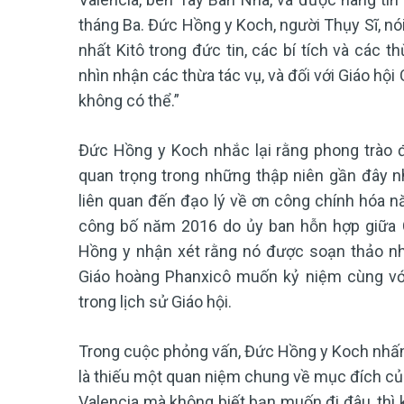
tháng Ba. Đức Hồng y Koch, người Thụy Sĩ, nó
nhất Kitô trong đức tin, các bí tích và các 
nhìn nhận các thừa tác vụ, và đối với Giáo hộ
không có thể.”
Đức Hồng y Koch nhắc lại rằng phong trào đ
quan trọng trong những thập niên gần đây 
liên quan đến đạo lý về ơn công chính hóa n
công bố năm 2016 do ủy ban hỗn hợp giữa Cô
Hồng y nhận xét rằng nó được soạn thảo nh
Giáo hoàng Phanxicô muốn kỷ niệm cùng với
trong lịch sử Giáo hội.
Trong cuộc phỏng vấn, Đức Hồng y Koch nhấn 
là thiếu một quan niệm chung về mục đích của 
Valencia mà không biết bạn muốn đi đâu, thì k