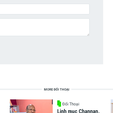
MORE ĐỐI THOẠI
Đối Thoại
Linh mục Channan,