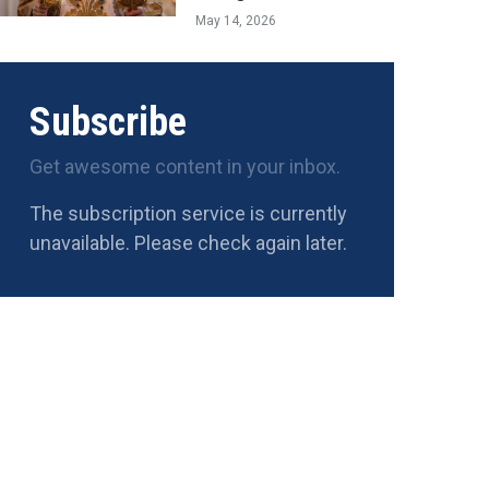
May 14, 2026
Subscribe
Get awesome content in your inbox.
The subscription service is currently
unavailable. Please check again later.