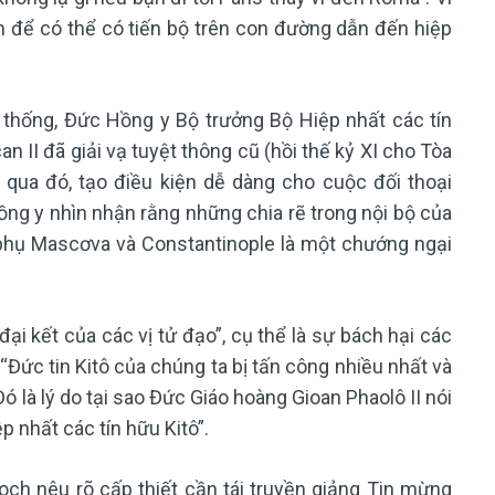
 để có thể có tiến bộ trên con đường dẫn đến hiệp
 thống, Đức Hồng y Bộ trưởng Bộ Hiệp nhất các tín
n II đã giải vạ tuyệt thông cũ (hồi thế kỷ XI cho Tòa
qua đó, tạo điều kiện dễ dàng cho cuộc đối thoại
ng y nhìn nhận rằng những chia rẽ trong nội bộ của
 phụ Mascơva và Constantinople là một chướng ngại
i kết của các vị tử đạo”, cụ thể là sự bách hại các
i: “Đức tin Kitô của chúng ta bị tấn công nhiều nhất và
Đó là lý do tại sao Đức Giáo hoàng Gioan Phaolô II nói
p nhất các tín hữu Kitô”.
och nêu rõ cấp thiết cần tái truyền giảng Tin mừng