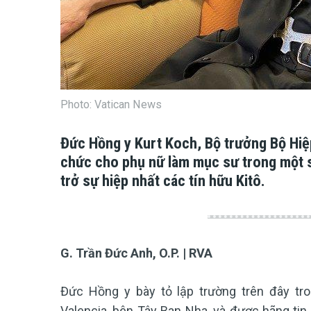
Photo: Vatican News
Đức Hồng y Kurt Koch, Bộ trưởng Bộ Hiệp
chức cho phụ nữ làm mục sư trong một s
trở sự hiệp nhất các tín hữu Kitô.
G. Trần Đức Anh, O.P. | RVA
Đức Hồng y bày tỏ lập trường trên đây t
Valencia, bên Tây Ban Nha, và được hãng tin