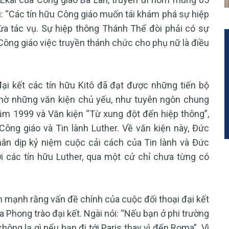
i: “Các tín hữu Công giáo muốn tái khám phá sự hiệp
thừa tác vụ. Sự hiệp thông Thánh Thể đòi phải có sự
i Công giáo việc truyền thánh chức cho phụ nữ là điều
ại kết các tín hữu Kitô đã đạt được những tiến bộ
nhờ những văn kiện chủ yếu, như tuyên ngôn chung
ăm 1999 và Văn kiện “Từ xung đột đến hiệp thông”,
ng giáo và Tin lành Luther. Về văn kiện này, Đức
ân dịp kỷ niệm cuộc cải cách của Tin lành và Đức
 các tín hữu Luther, qua một cử chỉ chưa từng có
mạnh rằng vấn đề chính của cuộc đối thoại đại kết
Phong trào đại kết. Ngài nói: “Nếu bạn ở phi trường
hông lạ gì nếu bạn đi tới Paris thay vì đến Roma”. Vì