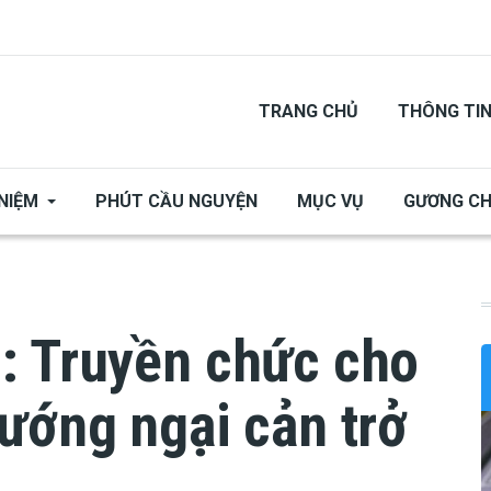
TRANG CHỦ
THÔNG TI
NIỆM
PHÚT CẦU NGUYỆN
MỤC VỤ
GƯƠNG C
: Truyền chức cho
ướng ngại cản trở