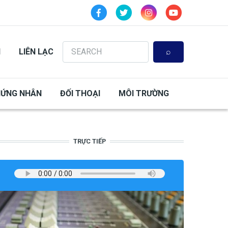
Search
N
LIÊN LẠC
HỨNG NHÂN
ĐỐI THOẠI
MÔI TRƯỜNG
TRỰC TIẾP