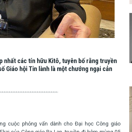
 nhất các tín hữu Kitô, tuyên bố rằng truyền
ố Giáo hội Tin lành là một chướng ngại cản
rong cuộc phỏng vấn dành cho Đại học Công giáo
 Ekai của Công giáo Ba Lan, truyền đi hôm mùng 05