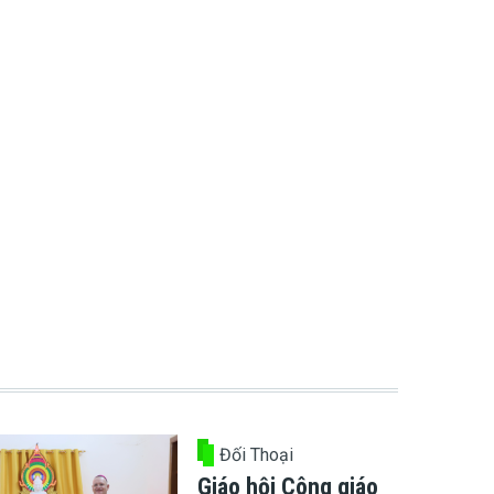
Đối Thoại
Giáo hội Công giáo