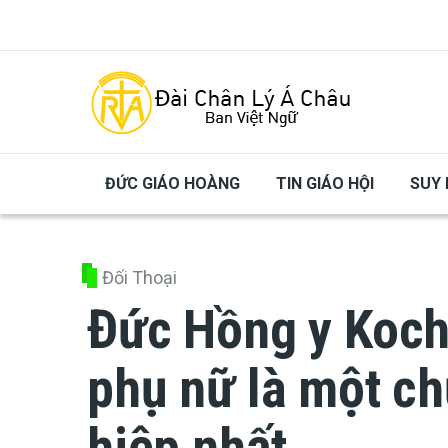
Skip to main content
ĐỨC GIÁO HOÀNG
TIN GIÁO HỘI
SUY 
Đối Thoại
Đức Hồng y Koch
phụ nữ là một ch
hiệp nhất