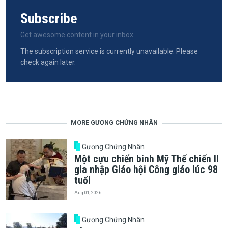
Subscribe
Get awesome content in your inbox.
The subscription service is currently unavailable. Please
check again later.
MORE GƯƠNG CHỨNG NHÂN
Gương Chứng Nhân
Một cựu chiến binh Mỹ Thế chiến II
gia nhập Giáo hội Công giáo lúc 98
tuổi
Aug 01, 2026
Gương Chứng Nhân