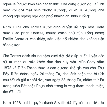
nghĩa là “người kiến tạo các thánh”. Cha cũng được gọi là “linh
mục với đôi mắt nhìn xuống đường”, vì khi đi đường, cha
không ngó ngang ngó dọc phố, nhưng chỉ nhìn xuống”.
Năm 1873, cha Torres được giáo quyền đề nghị làm Giám
mục Giáo phận Orense, nhưng chính phủ của Tổng thống
Emilio Castelar can thiệp, nên việc bổ nhiệm cha không tiến
hành được.
Cha Torres dành những năm cuối đời để giúp huấn luyện các
nữ tu, mặc dù sức khỏe dần dần suy yếu. Mùa Chay năm
1878 và Tuần Thánh thực là con đường khổ giá của cha. Thứ
Bảy Tuần thánh, ngày 20 tháng Tư, cha lãnh nhận các bí tích
sau hết và giã từ cõi đời, vào ngày 23 tháng Tư, nhằm thứ Ba
trong tuần Bát nhật Phục sinh, trong hương thơm thánh thiện,
thọ 67 tuổi.
Năm 1928, chính quyền thành Sevilla đã lấy tên cha để đặt