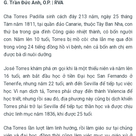
G. Trần Đức Anh, O.P. | RVA
Cha Torres Padilla sinh cách đây 213 năm, ngày 25 tháng
Tám năm 1811, tại quần đảo Canarie, thuộc Tây Ban Nha, con
thứ ba trong gia đình Công giáo nhiệt thành, có bốn người
con. Năm lên 10 tuổi, Torres bị mồ côi: cha lẫn mẹ qua đời
trong vòng 24 tiếng đồng hồ vì bệnh, nên cả bốn anh chị em
được bà dì nuôi dưỡng.
José Torres khám phá ơn gọi khi là một thiếu niên và năm lên
16 tuổi, anh bắt đầu học ở tiền Đại học San Fernando ở
Tenerife, nhưng năm 22 tuổi, anh đến Sevilla để tiếp tục việc
học. Vì nạn dịch tả, Torres phải chạy đến thành Valencia để
học triết, nhưng rồi sau đó, địa phương này cũng bị dịch khiến
Torres phải trở lại Sevilla để tiếp tục thần học và được chịu
chức linh mục năm 1836, khi được 25 tuổi.
Cha Torres lần lượt làm linh hướng, rồi làm giáo sư tại chủng
viện và đại học, đồng thời cũng làm việc mục vụ giáo xứ ở