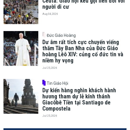
Ceuta: Giáo hội kêu gọi liên đới với
người di cư
Aug 04, 2026
Đức Giáo Hoàng
Dư âm rất tích cực chuyến viếng
thăm Tây Ban Nha của Đức Giáo
hoàng Lêô XIV: củng cố đức tin và
niềm hy vọng
Jul 25, 2026
Tin Giáo Hội
Dự kiến hàng nghìn khách hành
hương tham dự lễ kính thánh
Giacôbê Tiền tại Santiago de
Compostela
Jul 25, 2026