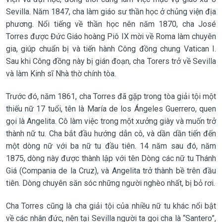
Sevilla. Năm 1847, cha làm giáo sư thần học ở chủng viện địa
phương. Nổi tiếng về thần học nên năm 1870, cha José
Torres được Đức Giáo hoàng Piô IX mời về Roma làm chuyên
gia, giúp chuẩn bị và tiến hành Công đồng chung Vatican I.
Sau khi Công đồng này bị gián đoạn, cha Torers trở về Sevilla
và làm Kinh sĩ Nhà thờ chính tòa.
Trước đó, năm 1861, cha Torres đã gặp trong tòa giải tội một
thiếu nữ 17 tuổi, tên là María de los Ángeles Guerrero, quen
gọi là Angelita. Cô làm việc trong một xưởng giày và muốn trở
thành nữ tu. Cha bắt đầu hướng dẫn cô, và dần dần tiến đến
một dòng nữ với ba nữ tu đầu tiên. 14 năm sau đó, năm
1875, dòng này được thành lập với tên Dòng các nữ tu Thánh
Giá (Compania de la Cruz), và Angelita trở thành bề trên đầu
tiên. Dòng chuyên săn sóc những người nghèo nhất, bị bỏ rơi.
Cha Torres cũng là cha giải tội của nhiều nữ tu khác nổi bật
về các nhân đức, nên tại Sevilla người ta gọi cha là “Santero”,