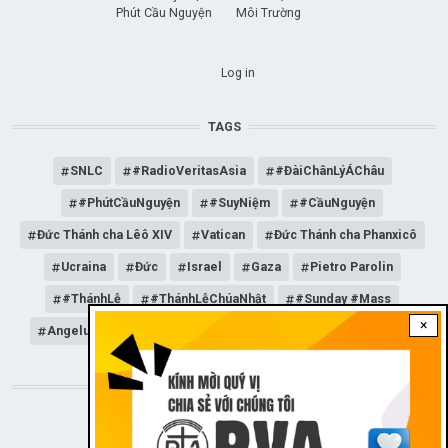
Phút Cầu Nguyện
Môi Trường
USER ACCOUNT MENU
Log in
TAGS
SNLC
#RadioVeritasAsia
#ĐàiChânLýÁChâu
#PhútCầuNguyện
#SuyNiệm
#CầuNguyện
Đức Thánh cha Lêô XIV
Vatican
Đức Thánh cha Phanxicô
Ucraina
Đức
Israel
Gaza
Pietro Parolin
#ThánhLễ
#ThánhLễChúaNhật
#Sunday #Mass
×
Angelus
Đức Giáo hoàng Lêô XIV
General Audience
STAY CONNECTED WITH US!