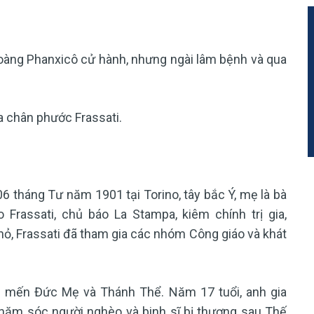
hoàng Phanxicô cử hành, nhưng ngài lâm bệnh và qua
a chân phước Frassati.
06 tháng Tư năm 1901 tại Torino, tây bắc Ý, mẹ là bà
 Frassati, chủ báo La Stampa, kiêm chính trị gia,
hỏ, Frassati đã tham gia các nhóm Công giáo và khát
nh mến Đức Mẹ và Thánh Thể. Năm 17 tuổi, anh gia
hăm sóc người nghèo và binh sĩ bị thương sau Thế