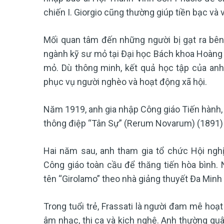
chiến I. Giorgio cũng thường giúp tiền bạc và
Mối quan tâm đến những người bị gạt ra bên
ngành kỹ sư mỏ tại Đại học Bách khoa Hoàng 
mỏ. Dù thông minh, kết quả học tập của anh 
phục vụ người nghèo và hoạt động xã hội.
Năm 1919, anh gia nhập Công giáo Tiến hành, c
thông điệp “Tân Sự” (Rerum Novarum) (1891) 
Hai năm sau, anh tham gia tổ chức Hội ngh
Công giáo toàn cầu để thăng tiến hòa bình.
tên “Girolamo” theo nhà giảng thuyết Đa Minh 
Trong tuổi trẻ, Frassati là người đam mê hoạt 
âm nhạc, thi ca và kịch nghệ. Anh thường quây