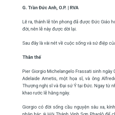
G. Trần Đức Anh, O.P. | RVA
Lẽ ra, thánh lễ tôn phong đã được Đức Giáo 
đời, nên lễ này được dời lại.
Sau đây là vài nét về cuộc sống và sứ điệp củ
Thân thế
Pier Giorgio Michelangelo Frassati sinh ngày 
Adelaide Ametis, một họa sĩ, và ông Alfredo
Thượng nghị sĩ và Đại sứ Ý tại Đức. Ngay từ n
khao rước lễ hằng ngày.
Giorgio có đời sống cầu nguyện sâu xa, kí
nhập bác ái Hội Thánh Vinh Sơn Phaolô để c