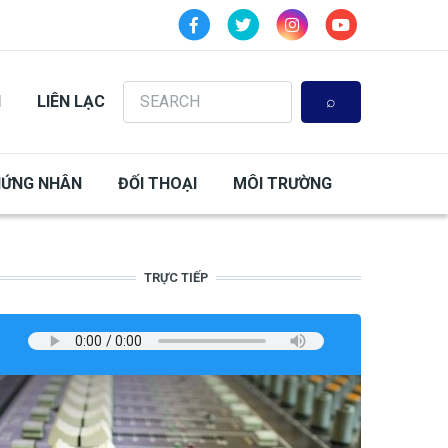
Search
N
LIÊN LẠC
HỨNG NHÂN
ĐỐI THOẠI
MÔI TRƯỜNG
TRỰC TIẾP