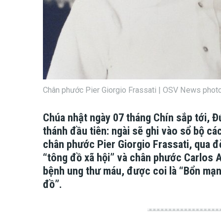
Chân phước Pier Giorgio Frassati | OSV News phot
Chúa nhật ngày 07 tháng Chín sắp tới, 
thánh đầu tiên: ngài sẽ ghi vào sổ bộ cá
chân phước Pier Giorgio Frassati, qua đờ
“tông đồ xã hội” và chân phước Carlos A
bệnh ung thư máu, được coi là “Bổn mạn
đồ”.