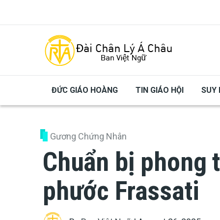
Skip to main content
ĐỨC GIÁO HOÀNG
TIN GIÁO HỘI
SUY 
Gương Chứng Nhân
Chuẩn bị phong 
phước Frassati