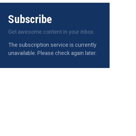
Subscribe
Get awesome content in your inbox.
The subscription service is currently
unavailable. Please check again later.