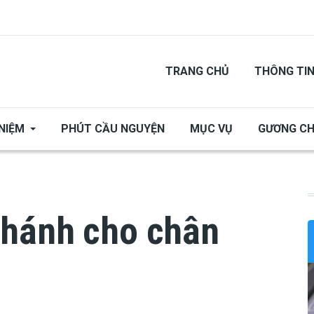
TRANG CHỦ
THÔNG TI
NIỆM
PHÚT CẦU NGUYỆN
MỤC VỤ
GƯƠNG C
thánh cho chân