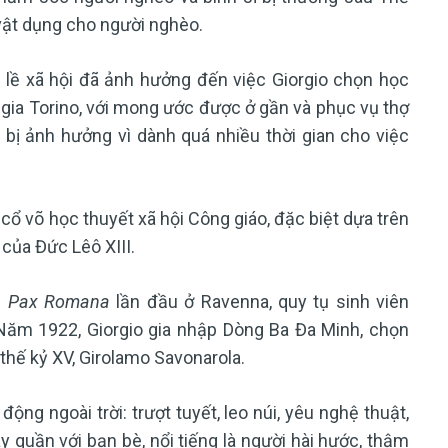
 vật dụng cho người nghèo.
 lề xã hội đã ảnh hưởng đến việc Giorgio chọn học
gia Torino, với mong ước được ở gần và phục vụ thợ
bị ảnh hưởng vì dành quá nhiều thời gian cho việc
ổ võ học thuyết xã hội Công giáo, đặc biệt dựa trên
của Đức Lêô XIII.
ị
Pax Romana
lần đầu ở Ravenna, quy tụ sinh viên
 Năm 1922, Giorgio gia nhập Dòng Ba Đa Minh, chọn
thế kỷ XV, Girolamo Savonarola.
động ngoài trời: trượt tuyết, leo núi, yêu nghệ thuật,
 quần với bạn bè, nổi tiếng là người hài hước, thậm