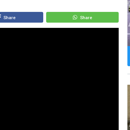
Share
Share