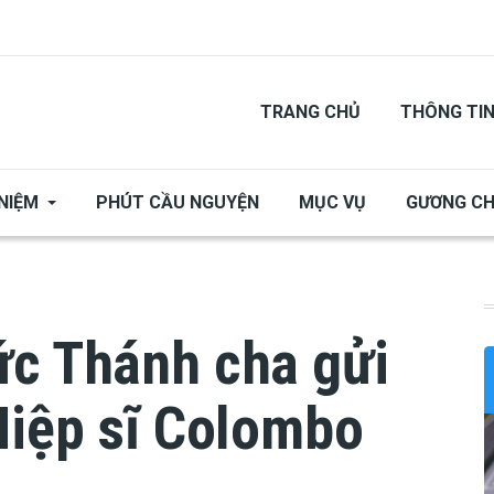
TRANG CHỦ
THÔNG TI
NIỆM
PHÚT CẦU NGUYỆN
MỤC VỤ
GƯƠNG C
ức Thánh cha gửi
Hiệp sĩ Colombo