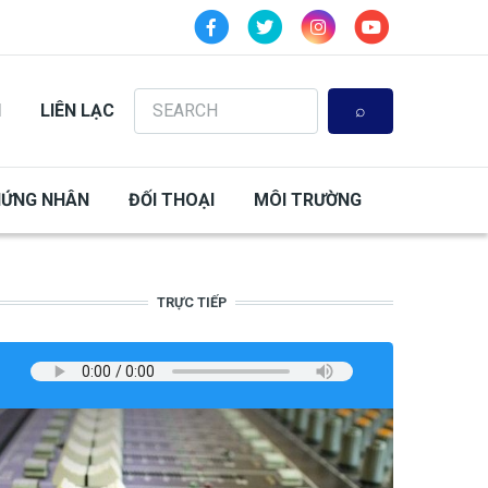
Search
N
LIÊN LẠC
HỨNG NHÂN
ĐỐI THOẠI
MÔI TRƯỜNG
TRỰC TIẾP