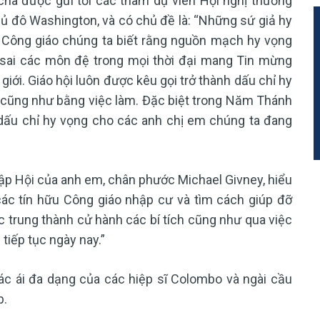
ha được gửi tới các tham dự viên Hội nghị thường
hủ đô Washington, và có chủ đề là: “Những sứ giả hy
u Công giáo chúng ta biết rằng nguồn mạch hy vọng
 sai các môn đệ trong mọi thời đại mang Tin mừng
ới. Giáo hội luôn được kêu gọi trở thành dấu chỉ hy
i cũng như bằng việc làm. Đặc biệt trong Năm Thánh
 dấu chỉ hy vọng cho các anh chị em chúng ta đang
ập Hội của anh em, chân phước Michael Givney, hiểu
các tín hữu Công giáo nhập cư và tìm cách giúp đỡ
 trung thành cử hành các bí tích cũng như qua việc
tiếp tục ngày nay.”
c ái đa dạng của các hiệp sĩ Colombo và ngài cầu
p.