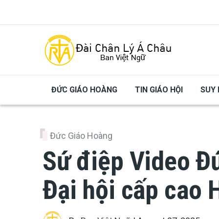
Skip to main content
ĐỨC GIÁO HOÀNG
TIN GIÁO HỘI
SUY 
Đức Giáo Hoàng
Sứ điệp Video Đ
Đại hội cấp cao 