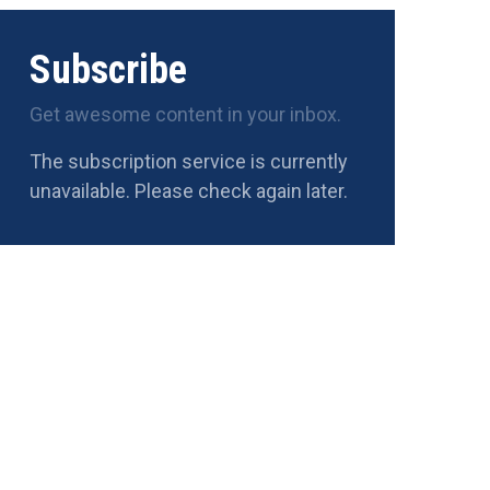
Subscribe
Get awesome content in your inbox.
The subscription service is currently
unavailable. Please check again later.