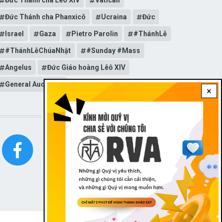
Đức Thánh cha Lêô XIV
Vatican
Đức Thánh cha Phanxicô
Ucraina
Đức
Israel
Gaza
Pietro Parolin
#ThánhLễ
#ThánhLễChúaNhật
#Sunday #Mass
Angelus
Đức Giáo hoàng Lêô XIV
General Audience
×
STAY CONNECTED WITH US!