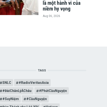
là một hành vi của
niềm hy vọng
Aug 06, 2026
TAGS
SNLC
#RadioVeritasAsia
#ĐàiChânLýÁChâu
#PhútCầuNguyện
#SuyNiệm
#CầuNguyện