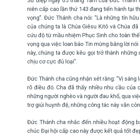
Sứ điệp ngày 05 tháng Tám của Đức Thánh c
niên cấp cao lần thứ 143 đang tiến hành tại t
vọng”. Đức Thánh cha nói: “Là những tín hữ
của chúng ta là Chúa Giêsu Kitô và Chúa đã
cứu độ từ mầu nhiệm Phục Sinh cho toàn thế gi
vọng qua việc loan báo Tin mừng bằng lời nó
này, chúng ta được kêu gọi trở thành những
chịu cơ cực đủ loại”.
Đức Thánh cha cũng nhận xét rằng: “Vị sáng l
rõ điều đó. Cha đã thấy nhiều nhu cầu của 
những người nghèo và người đau khổ, qua việc
trợ giúi huynh đệ, những công tác này vẫn còn 
Đức Thánh cha nhắc đến nhiều hoạt động bá
chúc Đại hội cấp cao này được kết quả tốt đẹ