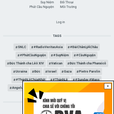
Suy Niệm
Đối Thoại
Phút Cầu Nguyện
Môi Trường
USER ACCOUNT MENU
Log in
TAGS
SNLC
#RadioVeritasAsia
#ĐàiChânLýÁChâu
#PhútCầuNguyện
#SuyNiệm
#CầuNguyện
Đức Thánh cha Lêô XIV
Vatican
Đức Thánh cha Phanxicô
Ucraina
Đức
Israel
Gaza
Pietro Parolin
#ThánhLễChúaNhật
#ThánhLễ
#Sunday #Mass
×
Angelus
Đức Giáo hoàng Lêô XIV
General Audience
STAY CONNECTED WITH US!