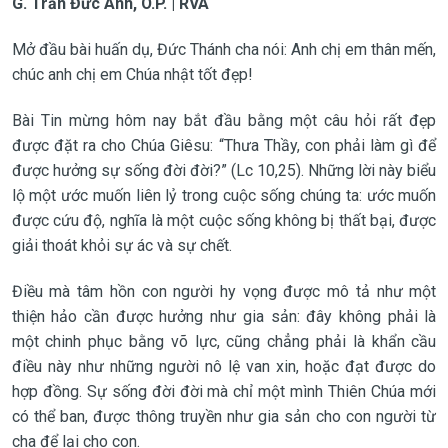
G. Trần Đức Anh, O.P. | RVA
Mở đầu bài huấn dụ, Đức Thánh cha nói: Anh chị em thân mến,
chúc anh chị em Chúa nhật tốt đẹp!
Bài Tin mừng hôm nay bắt đầu bằng một câu hỏi rất đẹp
được đặt ra cho Chúa Giêsu: “Thưa Thầy, con phải làm gì để
được hưởng sự sống đời đời?” (Lc 10,25). Những lời này biểu
lộ một ước muốn liên lỷ trong cuộc sống chúng ta: ước muốn
được cứu độ, nghĩa là một cuộc sống không bị thất bại, được
giải thoát khỏi sự ác và sự chết.
Điều mà tâm hồn con người hy vọng được mô tả như một
thiện hảo cần được hưởng như gia sản: đây không phải là
một chinh phục bằng võ lực, cũng chẳng phải là khẩn cầu
điều này như những người nô lệ van xin, hoặc đạt được do
hợp đồng. Sự sống đời đời mà chỉ một mình Thiên Chúa mới
có thể ban, được thông truyền như gia sản cho con người từ
cha để lại cho con.