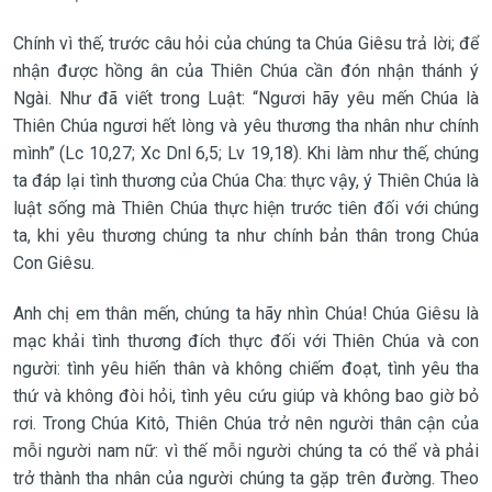
Chính vì thế, trước câu hỏi của chúng ta Chúa Giêsu trả lời; để
nhận được hồng ân của Thiên Chúa cần đón nhận thánh ý
Ngài. Như đã viết trong Luật: “Ngươi hãy yêu mến Chúa là
Thiên Chúa ngươi hết lòng và yêu thương tha nhân như chính
mình” (Lc 10,27; Xc Dnl 6,5; Lv 19,18). Khi làm như thế, chúng
ta đáp lại tình thương của Chúa Cha: thực vậy, ý Thiên Chúa là
luật sống mà Thiên Chúa thực hiện trước tiên đối với chúng
ta, khi yêu thương chúng ta như chính bản thân trong Chúa
Con Giêsu.
Anh chị em thân mến, chúng ta hãy nhìn Chúa! Chúa Giêsu là
mạc khải tình thương đích thực đối với Thiên Chúa và con
người: tình yêu hiến thân và không chiếm đoạt, tình yêu tha
thứ và không đòi hỏi, tình yêu cứu giúp và không bao giờ bỏ
rơi. Trong Chúa Kitô, Thiên Chúa trở nên người thân cận của
mỗi người nam nữ: vì thế mỗi người chúng ta có thể và phải
trở thành tha nhân của người chúng ta gặp trên đường. Theo