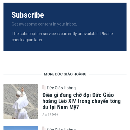
Subscribe
Get awesome content in your inbox.
The subscription service is currently unavailable. Please
check again later.
MORE ĐỨC GIÁO HOÀNG
Đức Giáo Hoàng
Điều gì đang chờ đợi Đức Giáo
hoàng Lêô XIV trong chuyến tông
du tại Nam Mỹ?
Aug 07, 2026
Đức Giáo Hoàng