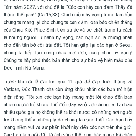
Tám năm 2027, với chủ đề là: “Các con hãy can đảm: Thầy đã
thắng thế gian!” (Ga 16,33). Chính niềm hy vọng trong tâm hồn
chúng ta mang lại cho chúng ta can đảm loan báo chiến thắng
của Chúa Kitô Phục Sinh trên sự ác và sự chết; trong tư cách
là những người lữ hành hy vọng, các bạn sẽ là chứng nhân
cho đến tận bờ cõi trái đất. Tôi hẹn gặp lại các bạn ở Seoul:
chúng ta tiếp tục cùng nhau mơ ước, cùng nhau hy vọng!
Chúng ta hãy phó thác bản thân cho sự bảo vệ hiền mẫu của
Đức Trinh Nữ Maria.
Trước khi rời lễ đài lúc quá 11 giờ để đáp trực thăng về
Vatican, Đức Thánh cha còn ứng khẩu nhắn các bạn trẻ hiện
diện rằng: “Tôi xin các bạn hãy mang một lời chào đến bao
nhiêu người trẻ không thể đến đây và ở với chúng ta. Tại bao
nhiêu quốc gia họ không thể ra khỏi nước, có những nơi người
trẻ không thể vì những lý do chúng ta cũng biết. Các bạn hãy
mang niềm vui và sự phấn khởi này đến các nơi trên thế giới.
Các bạn là muối đất, là ánh sáng thế gian, hãy mang lời chào