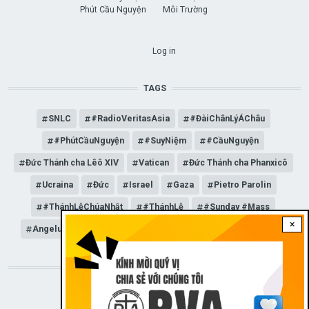
Phút Cầu Nguyện
Môi Trường
USER ACCOUNT MENU
Log in
TAGS
SNLC
#RadioVeritasAsia
#ĐàiChânLýÁChâu
#PhútCầuNguyện
#SuyNiệm
#CầuNguyện
Đức Thánh cha Lêô XIV
Vatican
Đức Thánh cha Phanxicô
Ucraina
Đức
Israel
Gaza
Pietro Parolin
#ThánhLễChúaNhật
#ThánhLễ
#Sunday #Mass
×
Angelus
Đức Giáo hoàng Lêô XIV
General Audience
STAY CONNECTED WITH US!