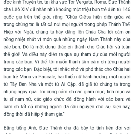
đọc kinh Truyền tin, tại khu vực Tor Vergata, Roma, Đức Thánh
cha Lêô XIV đã nhắn nhủ khoảng một triệu bạn trẻ đến từ 146
quốc gia trên thế giới, rằng: “Chúa Giêsu hiện diện giữa và
trong chúng ta: là tất cả nơi mọi người trong phép Thánh Thể.
Hiệp với Ngài, chúng ta hãy dâng lên Chúa Cha lời cám ơn
nồng nhiệt nhất vì món quà những ngày Năm Thánh này của
các bạn. Đó là một dòng thác ơn thánh cho Giáo hội và toàn
thế giới! Và điều này diễn ra qua sự tham dự của mỗi người
trong các bạn. Vì thế, tôi muốn thành tâm cám ơn từng người
trong các bạn. Đặc biệt, tôi nhắc nhớ và phó thác cho Chúa hai
bạn trẻ Maria và Pascale, hai thiếu nữ hành hương, một người
từ Tây Ban Nha và một từ Ai Cập, đã giã từ chúng ta trong
những ngày qua. Tôi cũng cảm ơn các giám mục, linh mục và
tu sĩ nam nữ, các giáo chức đã đồng hành với các bạn: và
cám ơn tất cả những người đã cầu nguyện cho sự kiện này,
đồng thời đã hiệp ý tham gia.”
Bằng tiếng Anh, Đức Thánh cha đã bày tỏ tình liên đới với