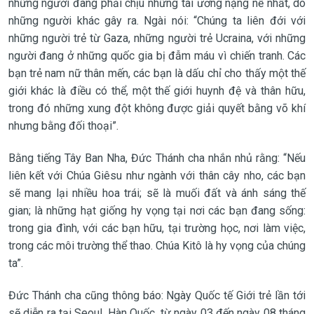
những người đang phải chịu những tai ương nặng nề nhất, do
những người khác gây ra. Ngài nói: “Chúng ta liên đới với
những người trẻ từ Gaza, những người trẻ Ucraina, với những
người đang ở những quốc gia bị đẫm máu vì chiến tranh. Các
bạn trẻ nam nữ thân mến, các bạn là dấu chỉ cho thấy một thế
giới khác là điều có thể, một thế giới huynh đệ và thân hữu,
trong đó những xung đột không được giải quyết bằng võ khí
nhưng bằng đối thoại”.
Bằng tiếng Tây Ban Nha, Đức Thánh cha nhắn nhủ rằng: “Nếu
liên kết với Chúa Giêsu như ngành với thân cây nho, các bạn
sẽ mang lại nhiều hoa trái; sẽ là muối đất và ánh sáng thế
gian; là những hạt giống hy vọng tại nơi các bạn đang sống:
trong gia đình, với các bạn hữu, tại trường học, nơi làm việc,
trong các môi trường thể thao. Chúa Kitô là hy vọng của chúng
ta”.
Đức Thánh cha cũng thông báo: Ngày Quốc tế Giới trẻ lần tới
sẽ diễn ra tại Seoul, Hàn Quốc, từ ngày 03 đến ngày 08 tháng