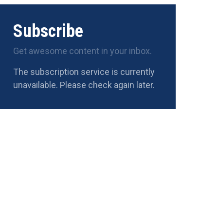
Subscribe
Get awesome content in your inbox.
The subscription service is currently
unavailable. Please check again later.