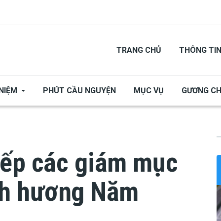
TRANG CHỦ
THÔNG TI
NIỆM
PHÚT CẦU NGUYỆN
MỤC VỤ
GƯƠNG C
iếp các giám mục
h hương Năm