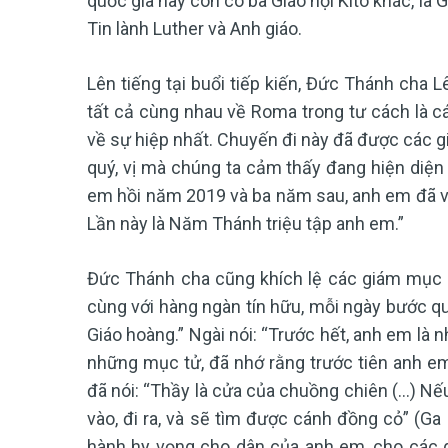
quốc gia này còn có ba Giáo hội Kitô khác, là 
Tin lành Luther và Anh giáo.
Lên tiếng tại buổi tiếp kiến, Đức Thánh cha 
tất cả cùng nhau về Roma trong tư cách là 
về sự hiệp nhất. Chuyến đi này đã được các 
quý, vị mà chúng ta cảm thấy đang hiện diện 
em hồi năm 2019 và ba năm sau, anh em đã v
Lần này là Năm Thánh triệu tập anh em.”
Đức Thánh cha cũng khích lệ các giám mục 
cùng với hàng ngàn tín hữu, mỗi ngày bước 
Giáo hoàng.” Ngài nói: “Trước hết, anh em là 
những mục tử, đã nhớ rằng trước tiên anh em
đã nói: “Thầy là cửa của chuồng chiên (...) N
vào, đi ra, và sẽ tìm được cánh đồng cỏ” (Ga
hành hy vọng cho dân của anh em, cho các gia 