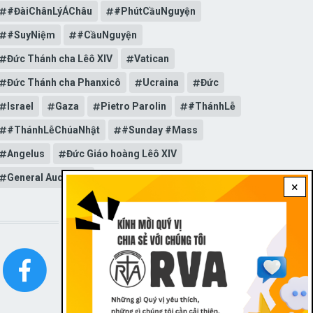
#ĐàiChânLýÁChâu
#PhútCầuNguyện
#SuyNiệm
#CầuNguyện
Đức Thánh cha Lêô XIV
Vatican
Đức Thánh cha Phanxicô
Ucraina
Đức
Israel
Gaza
Pietro Parolin
#ThánhLễ
#ThánhLễChúaNhật
#Sunday #Mass
Angelus
Đức Giáo hoàng Lêô XIV
General Audience
×
STAY CONNECTED WITH US!