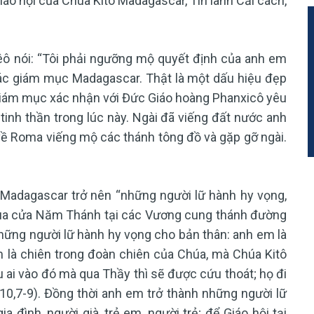
Giáo hội của Chúa Kitô Madagascar, Tin lành Cải cách,
Lêô nói: “Tôi phải ngưỡng mộ quyết định của anh em
các giám mục Madagascar. Thật là một dấu hiệu đẹp
giám mục xác nhận với Đức Giáo hoàng Phanxicô yêu
tinh thần trong lúc này. Ngài đã viếng đất nước anh
ề Roma viếng mộ các thánh tông đồ và gặp gỡ ngài.
Madagascar trở nên “những người lữ hành hy vọng,
qua cửa Năm Thánh tại các Vương cung thánh đường
những người lữ hành hy vọng cho bản thân: anh em là
 là chiên trong đoàn chiên của Chúa, mà Chúa Kitô
ếu ai vào đó mà qua Thầy thì sẽ được cứu thoát; họ đi
 10,7-9). Đồng thời anh em trở thành những người lữ
đình, người già, trẻ em, người trẻ; để Giáo hội tại