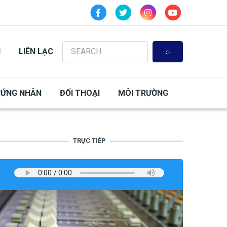
Search
N
LIÊN LẠC
HỨNG NHÂN
ĐỐI THOẠI
MÔI TRƯỜNG
TRỰC TIẾP