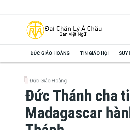
Skip to main content
ĐỨC GIÁO HOÀNG
TIN GIÁO HỘI
SUY 
Đức Giáo Hoàng
Đức Thánh cha t
Madagascar hàn
Thánh