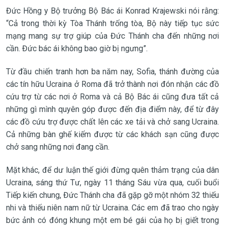
Đức Hồng y Bộ trưởng Bộ Bác ái Konrad Krajewski nói rằng:
“Cả trong thời kỳ Tòa Thánh trống tòa, Bộ này tiếp tục sức
mạng mang sự trợ giúp của Đức Thánh cha đến những nơi
cần. Đức bác ái không bao giờ bị ngưng”.
Từ đầu chiến tranh hơn ba năm nay, Sofia, thánh đường của
các tín hữu Ucraina ở Roma đã trở thành nơi đón nhận các đồ
cứu trợ từ các nơi ở Roma và cả Bộ Bác ái cũng đưa tất cả
những gì mình quyên góp được đến địa điểm này, để từ đây
các đồ cứu trợ được chất lên các xe tải và chở sang Ucraina.
Cả những bàn ghế kiếm được từ các khách sạn cũng được
chở sang những nơi đang cần.
Mặt khác, để dư luận thế giới đừng quên thảm trạng của dân
Ucraina, sáng thứ Tư, ngày 11 tháng Sáu vừa qua, cuối buổi
Tiếp kiến chung, Đức Thánh cha đã gặp gỡ một nhóm 32 thiếu
nhi và thiếu niên nam nữ từ Ucraina. Các em đã trao cho ngày
bức ảnh có đóng khung một em bé gái của họ bị giết trong