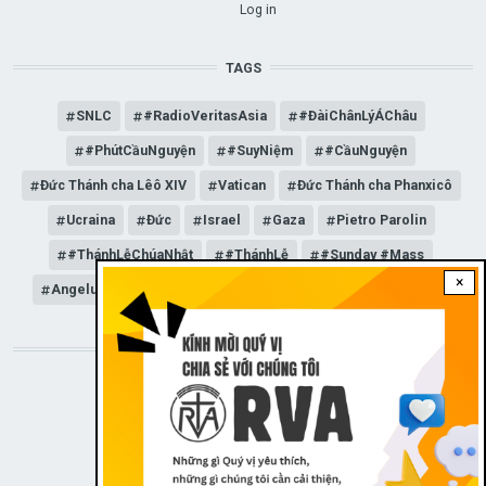
Log in
TAGS
SNLC
#RadioVeritasAsia
#ĐàiChânLýÁChâu
#PhútCầuNguyện
#SuyNiệm
#CầuNguyện
Đức Thánh cha Lêô XIV
Vatican
Đức Thánh cha Phanxicô
Ucraina
Đức
Israel
Gaza
Pietro Parolin
#ThánhLễChúaNhật
#ThánhLễ
#Sunday #Mass
×
Angelus
Đức Giáo hoàng Lêô XIV
General Audience
STAY CONNECTED WITH US!