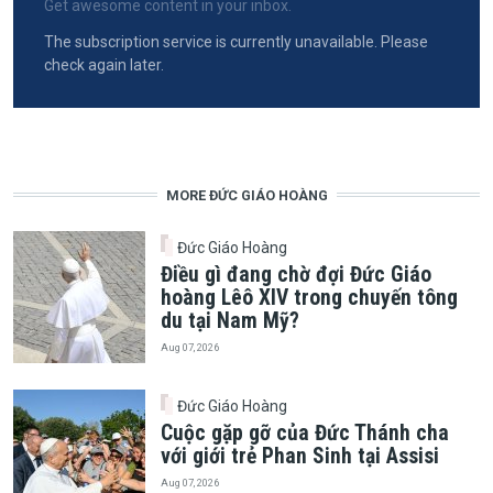
Get awesome content in your inbox.
The subscription service is currently unavailable. Please
check again later.
MORE ĐỨC GIÁO HOÀNG
Đức Giáo Hoàng
Điều gì đang chờ đợi Đức Giáo
hoàng Lêô XIV trong chuyến tông
du tại Nam Mỹ?
Aug 07, 2026
Đức Giáo Hoàng
Cuộc gặp gỡ của Đức Thánh cha
với giới trẻ Phan Sinh tại Assisi
Aug 07, 2026