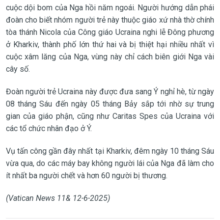
cuộc dội bom của Nga hồi năm ngoái. Người hướng dẫn phái
đoàn cho biết nhóm người trẻ này thuộc giáo xứ nhà thờ chính
tòa thánh Nicola của Công giáo Ucraina nghi lễ Đông phương
ở Kharkiv, thành phố lớn thứ hai và bị thiệt hại nhiều nhất vì
cuộc xâm lăng của Nga, vùng này chỉ cách biên giới Nga vài
cây số.
Đoàn người trẻ Ucraina này được đưa sang Ý nghỉ hè, từ ngày
08 tháng Sáu đến ngày 05 tháng Bảy sắp tới nhờ sự trung
gian của giáo phận, cũng như Caritas Spes của Ucraina với
các tổ chức nhân đạo ở Ý.
Vụ tấn công gần đây nhất tại Kharkiv, đêm ngày 10 tháng Sáu
vừa qua, do các máy bay không người lái của Nga đã làm cho
ít nhất ba người chết và hơn 60 người bị thương.
(Vatican News 11& 12-6-2025)