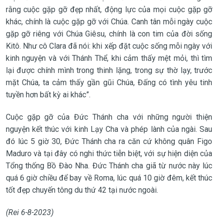
rằng cuộc gặp gỡ đẹp nhất, động lực của mọi cuộc gặp gỡ
khác, chính là cuộc gặp gỡ với Chúa. Canh tân mỗi ngày cuộc
gặp gỡ riêng với Chúa Giêsu, chính là con tim của đời sống
Kitô. Như cô Clara đã nói: khi xếp đặt cuộc sống mỗi ngày với
kinh nguyện và với Thánh Thể, khi cảm thấy mệt mỏi, thì tìm
lại được chính mình trong thinh lặng, trong sự thờ lạy, trước
mặt Chúa, ta cảm thấy gần gũi Chúa, Đấng có tình yêu tinh
tuyền hơn bất kỳ ai khác”.
Cuộc gặp gỡ của Đức Thánh cha với những người thiện
nguyện kết thúc với kinh Lạy Cha và phép lành của ngài. Sau
đó lúc 5 giờ 30, Đức Thánh cha ra căn cứ không quân Figo
Maduro và tại đây có nghi thức tiễn biệt, với sự hiện diện của
Tổng thống Bồ Đào Nha. Đức Thánh cha giã từ nước này lúc
quá 6 giờ chiều để bay về Roma, lúc quá 10 giờ đêm, kết thúc
tốt đẹp chuyến tông du thứ 42 tại nước ngoài.
(Rei 6-8-2023)