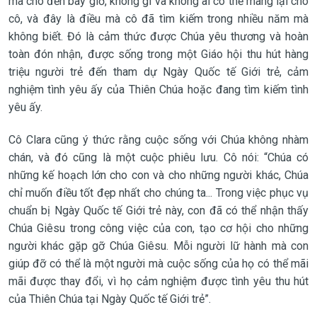
mà cho đến bây giờ, không gì và không ai có thể mang lại cho
cô, và đây là điều mà cô đã tìm kiếm trong nhiều năm mà
không biết. Đó là cảm thức được Chúa yêu thương và hoàn
toàn đón nhận, được sống trong một Giáo hội thu hút hàng
triệu người trẻ đến tham dự Ngày Quốc tế Giới trẻ, cảm
nghiệm tình yêu ấy của Thiên Chúa hoặc đang tìm kiếm tình
yêu ấy.
Cô Clara cũng ý thức rằng cuộc sống với Chúa không nhàm
chán, và đó cũng là một cuộc phiêu lưu. Cô nói: “Chúa có
những kế hoạch lớn cho con và cho những người khác, Chúa
chỉ muốn điều tốt đẹp nhất cho chúng ta... Trong việc phục vụ
chuẩn bị Ngày Quốc tế Giới trẻ này, con đã có thể nhận thấy
Chúa Giêsu trong công việc của con, tạo cơ hội cho những
người khác gặp gỡ Chúa Giêsu. Mỗi người lữ hành mà con
giúp đỡ có thể là một người mà cuộc sống của họ có thể mãi
mãi được thay đổi, vì họ cảm nghiệm được tình yêu thu hút
của Thiên Chúa tại Ngày Quốc tế Giới trẻ”.