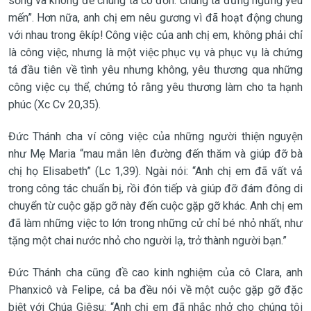
sống và không để chúng ta cô đơn: chúng ta đừng ngưng yêu
mến”. Hơn nữa, anh chị em nêu gương vì đã hoạt động chung
với nhau trong êkíp! Công việc của anh chị em, không phải chỉ
là công việc, nhưng là một việc phục vụ và phục vụ là chứng
tá đầu tiên về tình yêu nhưng không, yêu thương qua những
công việc cụ thể, chứng tỏ rằng yêu thương làm cho ta hạnh
phúc (Xc Cv 20,35).
Đức Thánh cha ví công việc của những người thiện nguyện
như Mẹ Maria “mau mắn lên đường đến thăm và giúp đỡ bà
chị họ Elisabeth” (Lc 1,39). Ngài nói: “Anh chị em đã vất vả
trong công tác chuẩn bị, rồi đón tiếp và giúp đỡ đám đông di
chuyển từ cuộc gặp gỡ này đến cuộc gặp gỡ khác. Anh chị em
đã làm những việc to lớn trong những cử chỉ bé nhỏ nhất, như
tặng một chai nước nhỏ cho người lạ, trở thành người bạn.”
Đức Thánh cha cũng đề cao kinh nghiệm của cô Clara, anh
Phanxicô và Felipe, cả ba đều nói về một cuộc gặp gỡ đặc
biệt với Chúa Giêsu: “Anh chị em đã nhắc nhở cho chúng tôi