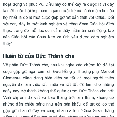
hoạt động và phục vụ. Điều này có thể xảy ra được là vì đây
là một cuộc hội họp hàng ngàn người trẻ cử hành niềm tin của
họ, nhất là đó là một cuộc gặp gỡ rất bản thân với Chúa... Đối
với con, đây là một kinh nghiệm về cộng đoàn Giáo hội đích
thực, trong đó mỗi lúc con cảm thấy niềm tin sinh động, tạo
nên Giáo hội của Chúa Kitô và tình yêu được cảm nghiệm
thấy”.
Huấn từ của Đức Thánh cha
Về phần Đức Thánh cha, sau khi nghe các chứng từ đó tại
cuộc gặp gỡ, ngài cám ơn Đức Hồng y Thượng phụ Manuel
Clemente cũng đang hiện diện và tất cả mọi người thiện
nguyện đã làm việc rất nhiều và rất tốt để làm cho những
ngày này trở thành không thể quên được. Đức Thánh cha nói:
“Anh chị em đã vất vả bao tháng trời, âm thầm, không có
những đèn chiếu sáng như trên sân khấu, để tất cả có thể
gặp gỡ nhau ở đây và cùng nhau ca lên: “Chúa Giêsu hằng