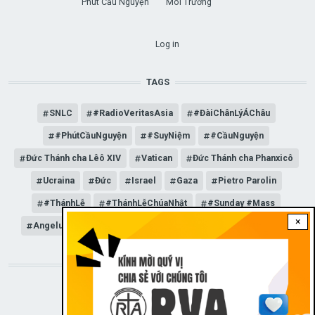
Phút Cầu Nguyện
Môi Trường
USER ACCOUNT MENU
Log in
TAGS
SNLC
#RadioVeritasAsia
#ĐàiChânLýÁChâu
#PhútCầuNguyện
#SuyNiệm
#CầuNguyện
Đức Thánh cha Lêô XIV
Vatican
Đức Thánh cha Phanxicô
Ucraina
Đức
Israel
Gaza
Pietro Parolin
#ThánhLễ
#ThánhLễChúaNhật
#Sunday #Mass
×
Angelus
Đức Giáo hoàng Lêô XIV
General Audience
STAY CONNECTED WITH US!