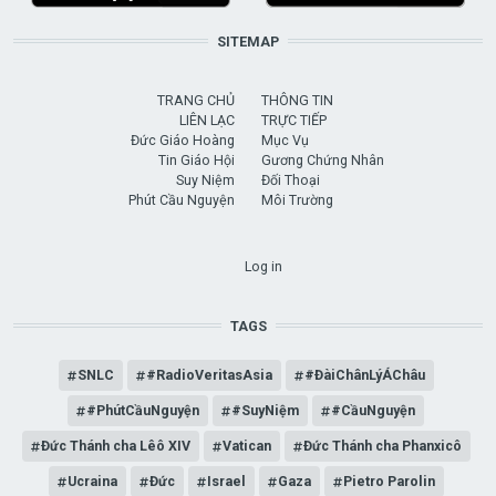
SITEMAP
TRANG CHỦ
THÔNG TIN
LIÊN LẠC
TRỰC TIẾP
Đức Giáo Hoàng
Mục Vụ
Tin Giáo Hội
Gương Chứng Nhân
Suy Niệm
Đối Thoại
Phút Cầu Nguyện
Môi Trường
USER ACCOUNT MENU
Log in
TAGS
SNLC
#RadioVeritasAsia
#ĐàiChânLýÁChâu
#PhútCầuNguyện
#SuyNiệm
#CầuNguyện
Đức Thánh cha Lêô XIV
Vatican
Đức Thánh cha Phanxicô
Ucraina
Đức
Israel
Gaza
Pietro Parolin