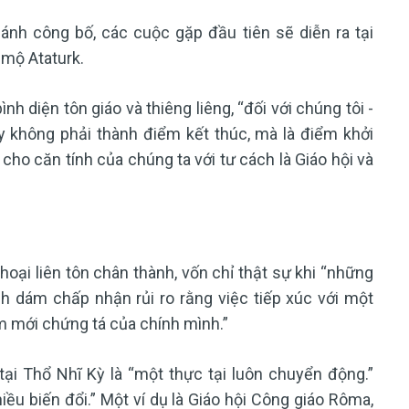
nh công bố, các cuộc gặp đầu tiên sẽ diễn ra tại
 mộ Ataturk.
h diện tôn giáo và thiêng liêng, “đối với chúng tôi -
ày không phải thành điểm kết thúc, mà là điểm khởi
cho căn tính của chúng ta với tư cách là Giáo hội và
ại liên tôn chân thành, vốn chỉ thật sự khi “những
h dám chấp nhận rủi ro rằng việc tiếp xúc với một
m mới chứng tá của chính mình.”
ại Thổ Nhĩ Kỳ là “một thực tại luôn chuyển động.”
iều biến đổi.” Một ví dụ là Giáo hội Công giáo Rôma,