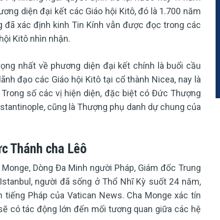
ơng diện đại kết các Giáo hội Kitô, đó là 1.700 năm
đã xác định kinh Tin Kính vẫn được đọc trong các
hội Kitô nhìn nhận.
trọng nhất về phương diện đại kết chính là buổi cầu
lãnh đạo các Giáo hội Kitô tại cổ thành Nicea, nay là
. Trong số các vị hiện diện, đặc biệt có Đức Thượng
nstantinople, cũng là Thượng phụ danh dự chung của
ức Thánh cha Lêô
o Monge, Dòng Đa Minh người Pháp, Giám đốc Trung
Istanbul, người đã sống ở Thổ Nhĩ Kỳ suốt 24 năm,
h tiếng Pháp của Vatican News. Cha Monge xác tín
ẽ có tác động lớn đến mối tương quan giữa các hệ