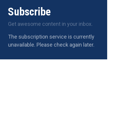
Subscribe
Get awesome content in your inbox.
The subscription service is currently
unavailable. Please check again later.