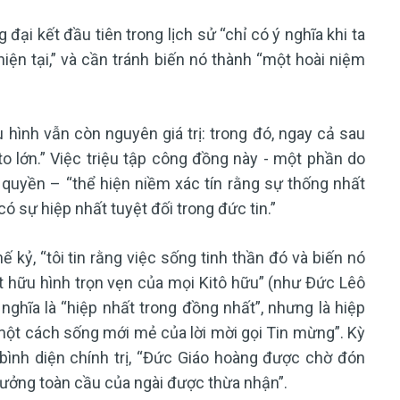
đại kết đầu tiên trong lịch sử “chỉ có ý nghĩa khi ta
ện tại,” và cần tránh biến nó thành “một hoài niệm
u hình vẫn còn nguyên giá trị: trong đó, ngay cả sau
lớn.” Việc triệu tập công đồng này - một phần do
 quyền – “thể hiện niềm xác tín rằng sự thống nhất
có sự hiệp nhất tuyệt đối trong đức tin.”
ế kỷ, “tôi tin rằng việc sống tinh thần đó và biến nó
t hữu hình trọn vẹn của mọi Kitô hữu” (như Đức Lêô
ghĩa là “hiệp nhất trong đồng nhất”, nhưng là hiệp
“một cách sống mới mẻ của lời mời gọi Tin mừng”. Kỳ
n bình diện chính trị, “Đức Giáo hoàng được chờ đón
hưởng toàn cầu của ngài được thừa nhận”.