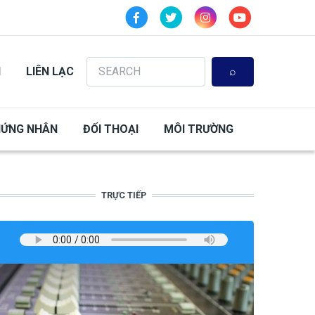
Search
N
LIÊN LẠC
HỨNG NHÂN
ĐỐI THOẠI
MÔI TRƯỜNG
TRỰC TIẾP