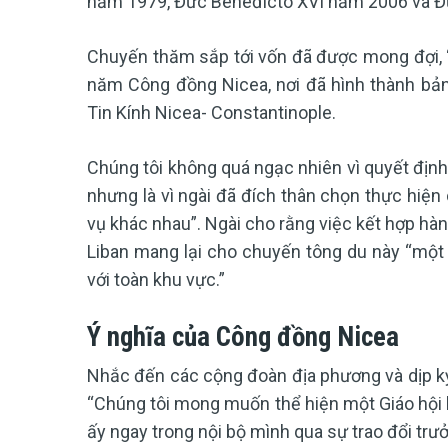
năm 1979, Đức Bênêđictô XVI năm 2006 và Đ
Chuyến thăm sắp tới vốn đã được mong đợi, 
năm Công đồng Nicea, nơi đã hình thành bản 
Tin Kính Nicea- Constantinople.
Chúng tôi không quá ngạc nhiên vì quyết định
nhưng là vì ngài đã đích thân chọn thực hiệ
vụ khác nhau”. Ngài cho rằng việc kết hợp hà
Liban mang lại cho chuyến tông du này “một ý
với toàn khu vực.”
Ý nghĩa của Công đồng Nicea
Nhắc đến các cộng đoàn địa phương và dịp k
“Chúng tôi mong muốn thể hiện một Giáo hội b
ấy ngay trong nội bộ mình qua sự trao đổi trư