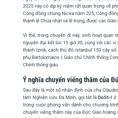
2025 này có dịp kỷ niệm rất quan trọng về phư
Công đồng chung Nicea năm 325, Công đồng 
thánh lễ Chúa nhật và lễ trọng, được các Giáo 
Vì thế, trong chuyến đi này, sinh hoạt quan 
nguyện đại kết lúc 15 giờ 30, cùng với các vị 
thành Iznik, cách thủ đô Istanbul 150 cây số
phụ Bartolomaios I, Giáo chủ Chính thống Co
Chính thống giáo.
Ý nghĩa chuyến viếng thăm của Đ
Sau đây là một số nhận định của cha Claudi
tâm Nghiên cứu Đa Minh, gọi tắt là
DoSt-I
ở 
trong cuộc phỏng vấn dành cho chương trìn
chuyến viếng thăm này của Đức Giáo hoàng s