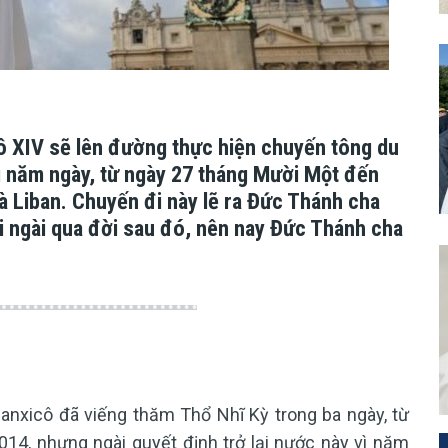
ô XIV sẽ lên đường thực hiện chuyến tông du
ài năm ngày, từ ngày 27 tháng Mười Một đến
và Liban. Chuyến đi này lẽ ra Đức Thánh cha
i ngài qua đời sau đó, nên nay Đức Thánh cha
nxicô đã viếng thăm Thổ Nhĩ Kỳ trong ba ngày, từ
4, nhưng ngài quyết định trở lại nước này vì năm