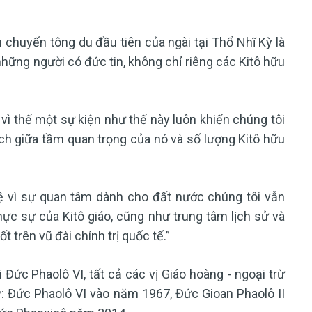
 chuyến tông du đầu tiên của ngài tại Thổ Nhĩ Kỳ là
hững người có đức tin, không chỉ riêng các Kitô hữu
 vì thế một sự kiện như thế này luôn khiến chúng tôi
ệch giữa tầm quan trọng của nó và số lượng Kitô hữu
ệ vì sự quan tâm dành cho đất nước chúng tôi vẫn
hực sự của Kitô giáo, cũng như trung tâm lịch sử và
t trên vũ đài chính trị quốc tế.”
Đức Phaolô VI, tất cả các vị Giáo hoàng - ngoại trừ
: Đức Phaolô VI vào năm 1967, Đức Gioan Phaolô II