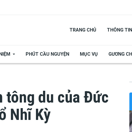
TRANG CHỦ
THÔNG TI
NIỆM
PHÚT CẦU NGUYỆN
MỤC VỤ
GƯƠNG C
 tông du của Đức
ổ Nhĩ Kỳ