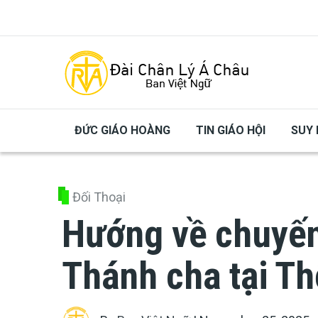
Skip to main content
ĐỨC GIÁO HOÀNG
TIN GIÁO HỘI
SUY 
Đối Thoại
Hướng về chuyến
Thánh cha tại Th