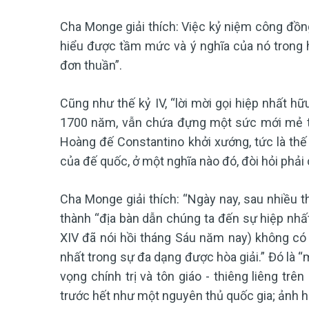
Cha Monge giải thích: Việc kỷ niệm công đồng 
hiểu được tầm mức và ý nghĩa của nó trong hi
đơn thuần”.
Cũng như thế kỷ IV, “lời mời gọi hiệp nhất hữ
1700 năm, vẫn chứa đựng một sức mới mẻ to 
Hoàng đế Constantino khởi xướng, tức là thế
của đế quốc, ở một nghĩa nào đó, đòi hỏi phải 
Cha Monge giải thích: “Ngày nay, sau nhiều th
thành “địa bàn dẫn chúng ta đến sự hiệp nhấ
XIV đã nói hồi tháng Sáu năm nay) không có n
nhất trong sự đa dạng được hòa giải.” Đó là 
vọng chính trị và tôn giáo - thiêng liêng trê
trước hết như một nguyên thủ quốc gia; ảnh 