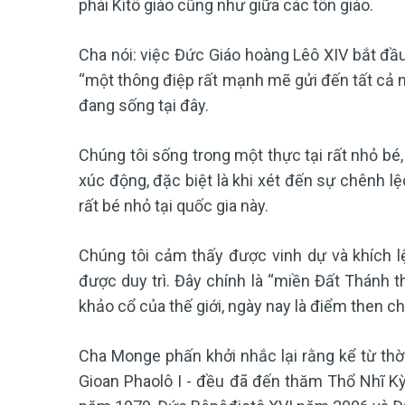
phái Kitô giáo cũng như giữa các tôn giáo.
Cha nói: việc Đức Giáo hoàng Lêô XIV bắt đầu
“một thông điệp rất mạnh mẽ gửi đến tất cả n
đang sống tại đây.
Chúng tôi sống trong một thực tại rất nhỏ bé,
xúc động, đặc biệt là khi xét đến sự chênh l
rất bé nhỏ tại quốc gia này.
Chúng tôi cảm thấy được vinh dự và khích l
được duy trì. Đây chính là “miền Đất Thánh t
khảo cổ của thế giới, ngày nay là điểm then chố
Cha Monge phấn khởi nhắc lại rằng kể từ thời 
Gioan Phaolô I - đều đã đến thăm Thổ Nhĩ Kỳ