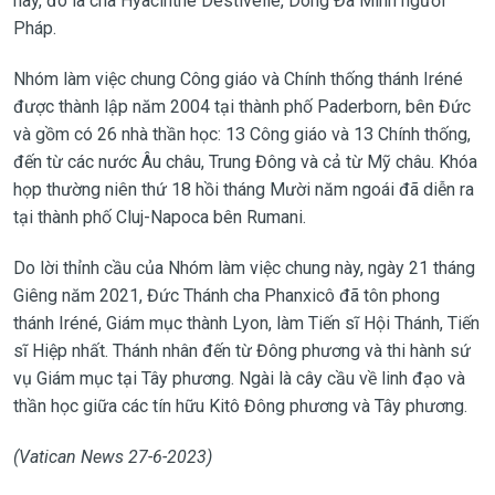
này, đó là cha Hyacinthe Destivelle, Dòng Đa Minh người
Pháp.
Nhóm làm việc chung Công giáo và Chính thống thánh Iréné
được thành lập năm 2004 tại thành phố Paderborn, bên Đức
và gồm có 26 nhà thần học: 13 Công giáo và 13 Chính thống,
đến từ các nước Âu châu, Trung Đông và cả từ Mỹ châu. Khóa
họp thường niên thứ 18 hồi tháng Mười năm ngoái đã diễn ra
tại thành phố Cluj-Napoca bên Rumani.
Do lời thỉnh cầu của Nhóm làm việc chung này, ngày 21 tháng
Giêng năm 2021, Đức Thánh cha Phanxicô đã tôn phong
thánh Iréné, Giám mục thành Lyon, làm Tiến sĩ Hội Thánh, Tiến
sĩ Hiệp nhất. Thánh nhân đến từ Đông phương và thi hành sứ
vụ Giám mục tại Tây phương. Ngài là cây cầu về linh đạo và
thần học giữa các tín hữu Kitô Đông phương và Tây phương.
(Vatican News 27-6-2023)