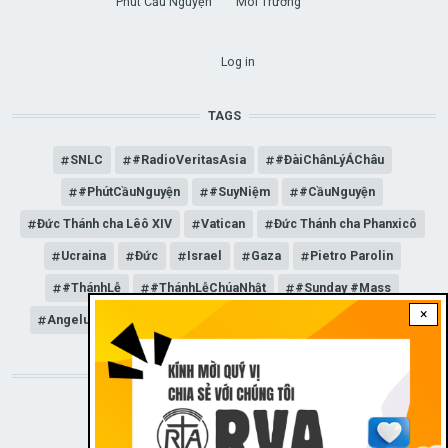
Phút Cầu Nguyện
Môi Trường
USER ACCOUNT MENU
Log in
TAGS
SNLC
#RadioVeritasAsia
#ĐàiChânLýÁChâu
#PhútCầuNguyện
#SuyNiệm
#CầuNguyện
Đức Thánh cha Lêô XIV
Vatican
Đức Thánh cha Phanxicô
Ucraina
Đức
Israel
Gaza
Pietro Parolin
#ThánhLễ
#ThánhLễChúaNhật
#Sunday #Mass
×
Angelus
Đức Giáo hoàng Lêô XIV
General Audience
STAY CONNECTED WITH US!