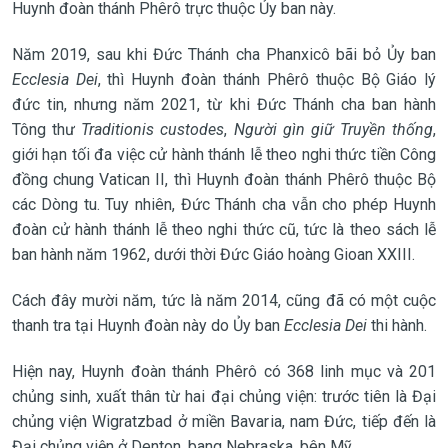
Huynh đoàn thánh Phêrô trực thuộc Ủy ban này.
Năm 2019, sau khi Đức Thánh cha Phanxicô bãi bỏ Ủy ban
Ecclesia Dei
, thì Huynh đoàn thánh Phêrô thuộc Bộ Giáo lý
đức tin, nhưng năm 2021, từ khi Đức Thánh cha ban hành
Tông thư
Traditionis custodes
,
Người gìn giữ Truyền thống
,
giới hạn tối đa việc cử hành thánh lễ theo nghi thức tiền Công
đồng chung Vatican II, thì Huynh đoàn thánh Phêrô thuộc Bộ
các Dòng tu. Tuy nhiên, Đức Thánh cha vẫn cho phép Huynh
đoàn cử hành thánh lễ theo nghi thức cũ, tức là theo sách lễ
ban hành năm 1962, dưới thời Đức Giáo hoàng Gioan XXIII.
Cách đây mười năm, tức là năm 2014, cũng đã có một cuộc
thanh tra tại Huynh đoàn này do Ủy ban
Ecclesia Dei
thi hành.
Hiện nay, Huynh đoàn thánh Phêrô có 368 linh mục và 201
chủng sinh, xuất thân từ hai đại chủng viện: trước tiên là Đại
chủng viện Wigratzbad ở miền Bavaria, nam Đức, tiếp đến là
Đại chủng viện ở Denton, bang Nebraska, bên Mỹ.