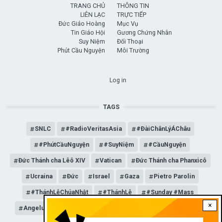
TRANG CHỦ
THÔNG TIN
LIÊN LẠC
TRỰC TIẾP
Đức Giáo Hoàng
Mục Vụ
Tin Giáo Hội
Gương Chứng Nhân
Suy Niệm
Đối Thoại
Phút Cầu Nguyện
Môi Trường
USER ACCOUNT MENU
Log in
TAGS
SNLC
#RadioVeritasAsia
#ĐàiChânLýÁChâu
#PhútCầuNguyện
#SuyNiệm
#CầuNguyện
Đức Thánh cha Lêô XIV
Vatican
Đức Thánh cha Phanxicô
Ucraina
Đức
Israel
Gaza
Pietro Parolin
#ThánhLễChúaNhật
#ThánhLễ
#Sunday #Mass
×
Angelus
Đức Giáo hoàng Lêô XIV
General Audience