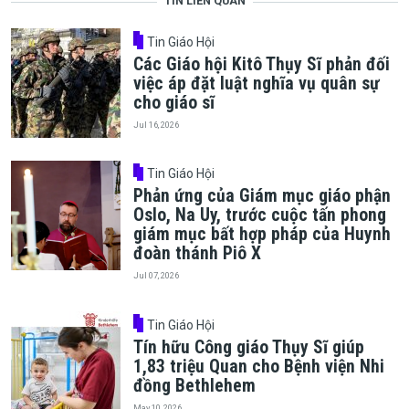
TIN LIÊN QUAN
Tin Giáo Hội
Các Giáo hội Kitô Thụy Sĩ phản đối
việc áp đặt luật nghĩa vụ quân sự
cho giáo sĩ
Jul 16, 2026
Tin Giáo Hội
Phản ứng của Giám mục giáo phận
Oslo, Na Uy, trước cuộc tấn phong
giám mục bất hợp pháp của Huynh
đoàn thánh Piô X
Jul 07, 2026
Tin Giáo Hội
Tín hữu Công giáo Thụy Sĩ giúp
1,83 triệu Quan cho Bệnh viện Nhi
đồng Bethlehem
May 10, 2026