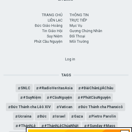
TRANG CHỦ
THÔNG TIN
LIÊN LẠC
TRỰC TIẾP
Đức Giáo Hoàng
Mục Vụ
Tin Giáo Hội
Gương Chứng Nhân
Suy Niệm
Đối Thoại
Phút Cầu Nguyện
Môi Trường
USER ACCOUNT MENU
Log in
TAGS
SNLC
#RadioVeritasAsia
#ĐàiChânLýÁChâu
#SuyNiệm
#CầuNguyện
#PhútCầuNguyện
Đức Thánh cha Lêô XIV
Vatican
Đức Thánh cha Phanxicô
Ucraina
Đức
Israel
Gaza
Pietro Parolin
#ThánhLễ
#ThánhLễChúaNhật
#Sunday #Mass