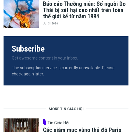
Báo cáo Thường niên: Số người Do
Thái bị sát hại cao nhất trên toàn
thế giới kể từ năm 1994
Jul 31, 2026
Subscribe
Get awesome content in your inbox.
The subscription service is currently unavailable. Please
check again later.
MORE TIN GIÁO HỘI
Tin Giáo Hội
Các giám mục vùng thủ đô Paris