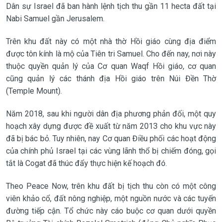
Dân sự Israel đã ban hành lệnh tịch thu gần 11 hecta đất tại
Nabi Samuel gần Jerusalem.
Trên khu đất này có một nhà thờ Hồi giáo cùng địa điểm
được tôn kính là mộ của Tiên tri Samuel. Cho đến nay, nơi này
thuộc quyền quản lý của Cơ quan Waqf Hồi giáo, cơ quan
cũng quản lý các thánh địa Hồi giáo trên Núi Đền Thờ
(Temple Mount).
Năm 2018, sau khi người dân địa phương phản đối, một quy
hoạch xây dựng được đề xuất từ năm 2013 cho khu vực này
đã bị bác bỏ. Tuy nhiên, nay Cơ quan Điều phối các hoạt động
của chính phủ Israel tại các vùng lãnh thổ bị chiếm đóng, gọi
tắt là Cogat đã thúc đẩy thực hiện kế hoạch đó.
Theo Peace Now, trên khu đất bị tịch thu còn có một công
viên khảo cổ, đất nông nghiệp, một nguồn nước và các tuyến
đường tiếp cận. Tổ chức này cáo buộc cơ quan dưới quyền