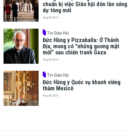
chuẩn bị việc Giáo hội đón làn sóng
dự tòng mới
Aug 08, 2026
Tin Giáo Hội
Đức Hồng y Pizzaballa: Ở Thánh
Địa, mong có “những gương mặt
mới” sau chiến tranh Gaza
Aug 08, 2026
Tin Giáo Hội
Đức Hồng y Quốc vụ khanh viếng
thăm Mexicô
Aug 08, 2026