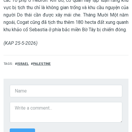
các Tổ phụ ở Hebron. Khi đó, cơ quan này lập luận rằng khu
vực bị tịch thu chỉ là không gian trống và khu cầu nguyện của
người Do thái cần được xây mái che. Tháng Mười Một năm
ngoái, Cogat cũng đã tịch thu thêm 180 hecta đất xung quanh
khu khảo cổ Sebastia ở phía bắc miền Bờ Tây bị chiếm đóng.
(KAP 25-5-2026)
TAGS
ISRAEL
PALESTINE