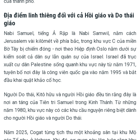
của thành phố.
Địa điểm linh thiêng đối với cả Hồi giáo và Do thái
giáo
Nabi Samuel, tiếng Ả Rập là Nabi Samwil, nằm cách
Jerusalem vài kilômét về phía bắc, trong khu vực C của miền
Bờ Tây bị chiếm đóng - nơi theo Hiệp định Oslo nằm dưới sự
kiểm soát cả dân sự lẫn quân sự của Israel. Israel đã trục
xuất cư dân Palestine sống quanh khu vực này từ năm 1971,
tuyên bố nơi đây là công viên quốc gia vào năm 1995 và bắt
đầu khai quật khảo cổ học.
Người Do thái, Kitô hữu và người Hồi giáo đều tin rằng đây là
nơi an táng của Tiên tri Samuel trong Kinh Thánh. Từ những
năm 1980, khu vực này có các khu cầu nguyện riêng biệt dành
cho người Hồi giáo và người Do thái.
Năm 2025, Cogat từng tịch thu một khoảng sân tại khu Mộ