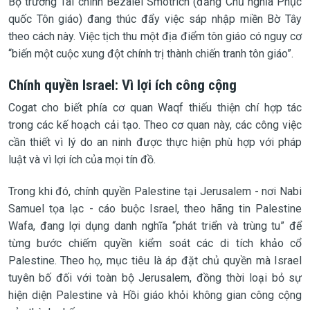
Bộ trưởng Tài chính Bezalel Smotrich (đảng Chủ nghĩa Phục
quốc Tôn giáo) đang thúc đẩy việc sáp nhập miền Bờ Tây
theo cách này. Việc tịch thu một địa điểm tôn giáo có nguy cơ
“biến một cuộc xung đột chính trị thành chiến tranh tôn giáo”.
Chính quyền Israel: Vì lợi ích công cộng
Cogat cho biết phía cơ quan Waqf thiếu thiện chí hợp tác
trong các kế hoạch cải tạo. Theo cơ quan này, các công việc
cần thiết vì lý do an ninh được thực hiện phù hợp với pháp
luật và vì lợi ích của mọi tín đồ.
Trong khi đó, chính quyền Palestine tại Jerusalem - nơi Nabi
Samuel tọa lạc - cáo buộc Israel, theo hãng tin Palestine
Wafa, đang lợi dụng danh nghĩa “phát triển và trùng tu” để
từng bước chiếm quyền kiểm soát các di tích khảo cổ
Palestine. Theo họ, mục tiêu là áp đặt chủ quyền mà Israel
tuyên bố đối với toàn bộ Jerusalem, đồng thời loại bỏ sự
hiện diện Palestine và Hồi giáo khỏi không gian công cộng