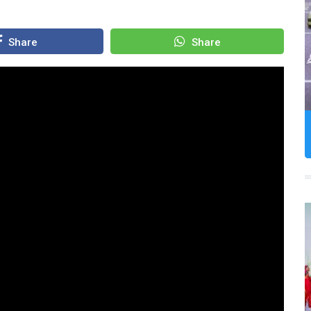
Share
Share