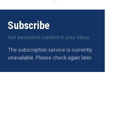
Subscribe
Get awesome content in your inbox.
The subscription service is currently
unavailable. Please check again later.