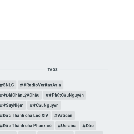
TAGS
SNLC
#RadioVeritasAsia
#ĐàiChânLýÁChâu
#PhútCầuNguyện
#SuyNiệm
#CầuNguyện
Đức Thánh cha Lêô XIV
Vatican
Đức Thánh cha Phanxicô
Ucraina
Đức