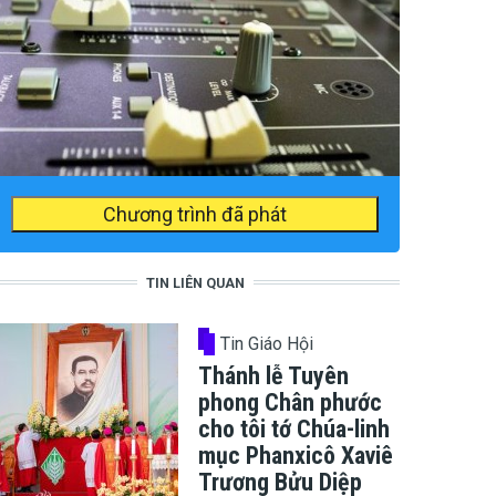
Chương trình đã phát
TIN LIÊN QUAN
Tin Giáo Hội
Thánh lễ Tuyên
phong Chân phước
cho tôi tớ Chúa-linh
mục Phanxicô Xaviê
Trương Bửu Diệp