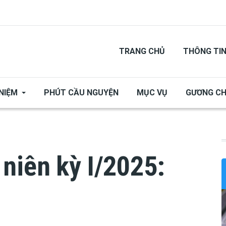
TRANG CHỦ
THÔNG TI
NIỆM
PHÚT CẦU NGUYỆN
MỤC VỤ
GƯƠNG C
niên kỳ I/2025: