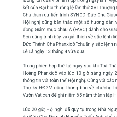
lượng lớn của 4 phiên họp trong ngày làm việc
kết của Đại hội thường lệ lần thứ XVI Thượng
Cha tham dự tiến trình SYNOD: Đức Cha Giu
Hội nghị cũng bàn thảo một số hướng dẫn 
đồng Giám mục châu Á (FABC) dành cho Giá
Sơn cũng trình bày và giải thích về sắc lệnh l
Đức Thánh Cha Phanxicô “chuẩn y sắc lệnh nà
Lễ Lá ngày 13 tháng 4 vừa qua.
Trong phiên họp thứ tư, ngay sau khi Toà Th
Hoàng Phanxicô vào lúc 10 giờ sáng ngày 
thông tin với toàn thể Hội nghị. Cùng với các
Thư ký HĐGM cũng thông báo về chương trì
Vườn Vatican để ghi niệm 65 năm thành lập 
Lúc 20 giờ, Hội nghị đã quy tụ trong Nhà N
do Đức Cha Đaminh Nguyễn Tuấn Anh chủ sự 