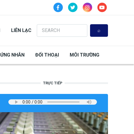
Search
N
LIÊN LẠC
HỨNG NHÂN
ĐỐI THOẠI
MÔI TRƯỜNG
TRỰC TIẾP