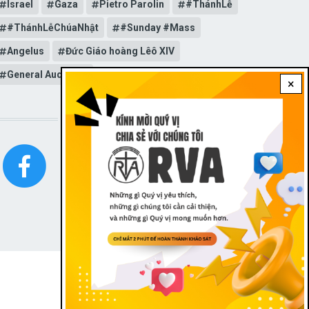
Israel
Gaza
Pietro Parolin
#ThánhLễ
#ThánhLễChúaNhật
#Sunday #Mass
Angelus
Đức Giáo hoàng Lêô XIV
General Audience
×
STAY CONNECTED WITH US!
FOOTER
LIÊN LẠC
|
Dark theme