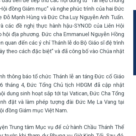
 đầu tiên để tiếp thu các nội dung từ “Tài liệu chung
 Hội đồng Giám mục” và nghe phúc trình của hai Đức
se Đỗ Mạnh Hùng và Đức Cha Luy Nguyễn Anh Tuấn.
và các đề nghị thực hành hậu-SYNOD của Liên Hội
o hội địa phương. Đức cha Emmanuel Nguyễn Hồng
iên quan đến các ý chỉ Thánh lễ do Bộ Giáo sĩ đệ trình
y theo cách đặc biệt” và đã công bố vào Chúa nhật
ánh thông báo tổ chức Thánh lễ an táng Đức cố Giáo
26 tháng 4, Đức Tổng Chủ tịch HĐGM đã cập nhật
 nội dung sinh hoạt sắp tới tại Vatican, Đức Cha Tổng
nh đặt và làm phép tượng đài Đức Mẹ La Vang tại
Hội đồng Giám mục Việt Nam.
guyện Trung tâm Mục vụ để cử hành Chầu Thánh Thể
trước khi tham dự Phụng vụ Giờ Kinh Tối. Sau đó,