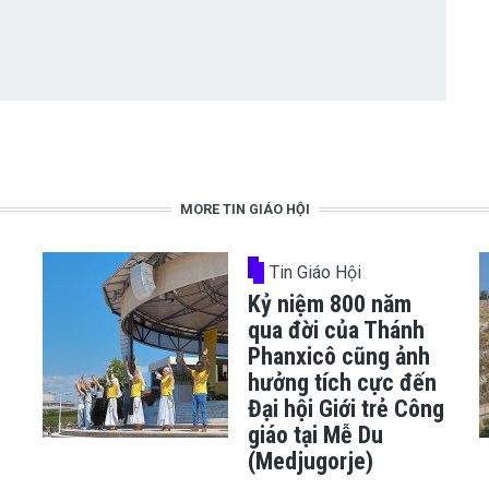
MORE TIN GIÁO HỘI
Tin Giáo Hội
Kỷ niệm 800 năm
ủ
qua đời của Thánh
Phanxicô cũng ảnh
hưởng tích cực đến
h
Đại hội Giới trẻ Công
giáo tại Mễ Du
(Medjugorje)