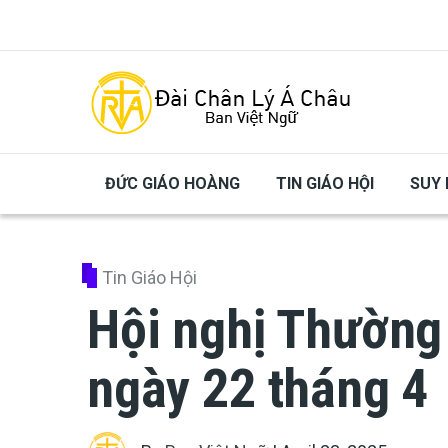
Skip to main content
ĐỨC GIÁO HOÀNG
TIN GIÁO HỘI
SUY 
Tin Giáo Hội
Hội nghị Thường 
ngày 22 tháng 4