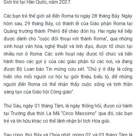
Giới trẻ tại Hàn Quốc, năm 2027.
Các bạn trẻ thế giới sẽ đến Roma từ ngày 28 tháng Bảy. Ngày
hôm sau, 29 tháng Bảy, có thánh lễ của Giáo phận Roma tại
Quảng trường thánh Phêrô để chào đón họ. Hai ngày kế tiếp
được dành cho “cuộc đối thoại với thành Roma”, qua những
sinh hoạt văn hóa, nghệ thuật và linh đạo, được tổ chức tại
nhiều nơi ở Roma. Các sinh hoạt này được tổ chức và tiến
hành theo các gợi ý của các giáo phận từ các nơi, và đang
được Bộ Loan báo Tin mừng cứu xét. “Chủ ý ở đây là cống
hiến cho mỗi người cơ hội tự giới thiệu, biểu lộ, để những
người đến Roma có thể nhận thấy cuộc sống và tinh thần
sáng tạo của Giáo hội Công giáo”.
Thứ Sáu, ngày 01 tháng Tám, là ngày thống hối, được cử hành
tại Trường đua thời La Mã “Circo Massimo” qua đó, các bạn
trẻ và tín hữu khác có thể lãnh nhận bí tích Hòa giải.
Sau cùng, thứ Bảy và Chúa nhật, mùng 02 và 03 tháng Tám là