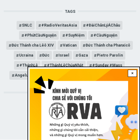
TAGS
SNLC
#RadioVeritasAsia
#ĐàiChânLýÁChâu
#PhútCầuNguyện
#SuyNiệm
#CầuNguyện
Đức Thánh cha Lêô XIV
Vatican
Đức Thánh cha Phanxicô
Ucraina
Đức
Israel
Gaza
Pietro Parolin
#ThánhLễ
#ThánhLễChúaNhật
#Sunday #Mass
×
Angelus
Đức Giáo hoàng Lêô XIV
General Audience
STAY CONNECTED WITH US!