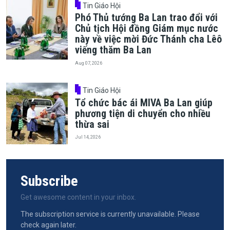
Tin Giáo Hội
Phó Thủ tướng Ba Lan trao đổi với
Chủ tịch Hội đồng Giám mục nước
này về việc mời Đức Thánh cha Lêô
viếng thăm Ba Lan
Aug 07, 2026
Tin Giáo Hội
Tổ chức bác ái MIVA Ba Lan giúp
phương tiện di chuyển cho nhiều
thừa sai
Jul 14, 2026
Subscribe
Get awesome content in your inbox.
The subscription service is currently unavailable. Please
check again later.