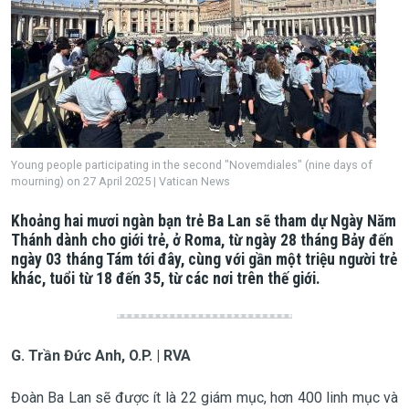
Young people participating in the second "Novemdiales" (nine days of
mourning) on 27 April 2025 | Vatican News
Khoảng hai mươi ngàn bạn trẻ Ba Lan sẽ tham dự Ngày Năm
Thánh dành cho giới trẻ, ở Roma, từ ngày 28 tháng Bảy đến
ngày 03 tháng Tám tới đây, cùng với gần một triệu người trẻ
khác, tuổi từ 18 đến 35, từ các nơi trên thế giới.
G. Trần Đức Anh, O.P. | RVA
Đoàn Ba Lan sẽ được ít là 22 giám mục, hơn 400 linh mục và