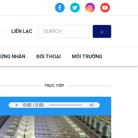
Search
N
LIÊN LẠC
HỨNG NHÂN
ĐỐI THOẠI
MÔI TRƯỜNG
TRỰC TIẾP