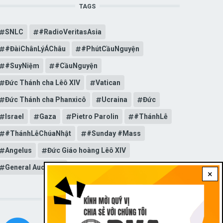
TAGS
SNLC
#RadioVeritasAsia
#ĐàiChânLýÁChâu
#PhútCầuNguyện
#SuyNiệm
#CầuNguyện
Đức Thánh cha Lêô XIV
Vatican
Đức Thánh cha Phanxicô
Ucraina
Đức
Israel
Gaza
Pietro Parolin
#ThánhLễ
#ThánhLễChúaNhật
#Sunday #Mass
Angelus
Đức Giáo hoàng Lêô XIV
General Audience
×
STAY CONNECTED WITH US!