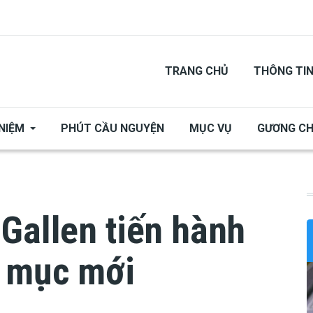
TRANG CHỦ
THÔNG TI
NIỆM
PHÚT CẦU NGUYỆN
MỤC VỤ
GƯƠNG C
Gallen tiến hành
m mục mới