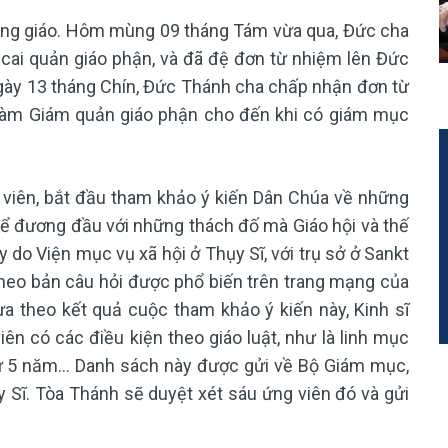
Công giáo. Hôm mùng 09 tháng Tám vừa qua, Đức cha
 cai quản giáo phận, và đã đệ đơn từ nhiệm lên Đức
ngày 13 tháng Chín, Đức Thánh cha chấp nhận đơn từ
 làm Giám quản giáo phận cho đến khi có giám mục
 viên, bắt đầu tham khảo ý kiến Dân Chúa về những
ể đương đầu với những thách đố mà Giáo hội và thế
 do Viện mục vụ xã hội ở Thụy Sĩ, với trụ sở ở Sankt
 theo bản câu hỏi được phổ biến trên trang mạng của
a theo kết quả cuộc tham khảo ý kiến này, Kinh sĩ
ên có các điều kiện theo giáo luật, như là linh mục
 từ 5 năm... Danh sách này được gửi về Bộ Giám mục,
 Sĩ. Tòa Thánh sẽ duyệt xét sáu ứng viên đó và gửi