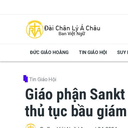
Skip to main content
ĐỨC GIÁO HOÀNG
TIN GIÁO HỘI
SUY 
Tin Giáo Hội
Giáo phận Sankt 
thủ tục bầu giá