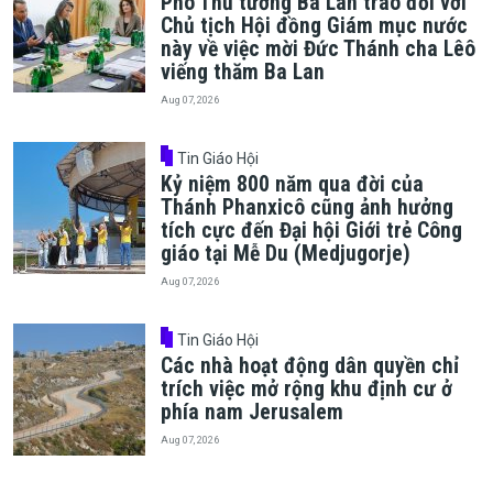
Phó Thủ tướng Ba Lan trao đổi với
Chủ tịch Hội đồng Giám mục nước
này về việc mời Đức Thánh cha Lêô
viếng thăm Ba Lan
Aug 07, 2026
Tin Giáo Hội
Kỷ niệm 800 năm qua đời của
Thánh Phanxicô cũng ảnh hưởng
tích cực đến Đại hội Giới trẻ Công
giáo tại Mễ Du (Medjugorje)
Aug 07, 2026
Tin Giáo Hội
Các nhà hoạt động dân quyền chỉ
trích việc mở rộng khu định cư ở
phía nam Jerusalem
Aug 07, 2026