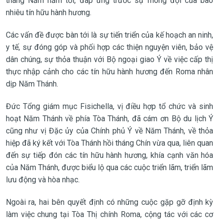
tháng Năm năm tới, đáp ứng trước sự mong đợi của bao
nhiêu tín hữu hành hương.
Các vấn đề được bàn tới là sự tiến triển của kế hoạch an ninh,
y tế, sự đóng góp và phối hợp các thiện nguyện viên, bảo vệ
dân chúng, sự thỏa thuận với Bộ ngoại giao Ý về việc cấp thị
thực nhập cảnh cho các tín hữu hành hương đến Roma nhân
dịp Năm Thánh.
Đức Tổng giám mục Fisichella, vị điều hợp tổ chức và sinh
hoạt Năm Thánh về phía Tòa Thánh, đã cám ơn Bộ du lịch Ý
cũng như vị Đặc ủy của Chính phủ Ý về Năm Thánh, về thỏa
hiệp đã ký kết với Tòa Thánh hồi tháng Chín vừa qua, liên quan
đến sự tiếp đón các tín hữu hành hương, khía cạnh văn hóa
của Năm Thánh, được biểu lộ qua các cuộc triển lãm, triển lãm
lưu động và hòa nhạc.
Ngoài ra, hai bên quyết định có những cuộc gặp gỡ định kỳ
làm việc chung tại Tòa Thị chính Roma, cộng tác với các cơ