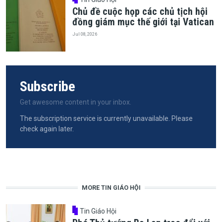
Chủ đề cuộc họp các chủ tịch hội
đồng giám mục thế giới tại Vatican
Jul 08, 2026
Subscribe
Get awesome content in your inbox.
The subscription service is currently unavailable. Please
check again later.
MORE TIN GIÁO HỘI
Tin Giáo Hội