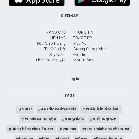
SITEMAP
TRANG CHỦ
THÔNG TIN
LIÊN LẠC
TRỰC TIẾP
Đức Giáo Hoàng
Mục Vụ
Tin Giáo Hội
Gương Chứng Nhân
Suy Niệm
Đối Thoại
Phút Cầu Nguyện
Môi Trường
USER ACCOUNT MENU
Log in
TAGS
SNLC
#RadioVeritasAsia
#ĐàiChânLýÁChâu
#PhútCầuNguyện
#SuyNiệm
#CầuNguyện
Đức Thánh cha Lêô XIV
Vatican
Đức Thánh cha Phanxicô
Ucraina
Đức
Israel
Gaza
Pietro Parolin