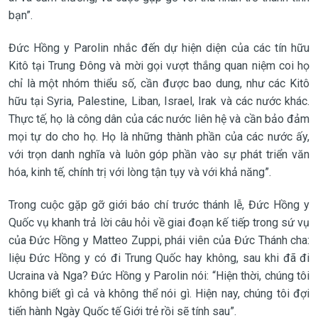
bạn”.
Đức Hồng y Parolin nhắc đến dự hiện diện của các tín hữu
Kitô tại Trung Đông và mời gọi vượt thắng quan niệm coi họ
chỉ là một nhóm thiểu số, cần được bao dung, như các Kitô
hữu tại Syria, Palestine, Liban, Israel, Irak và các nước khác.
Thực tế, họ là công dân của các nước liên hệ và cần bảo đảm
mọi tự do cho họ. Họ là những thành phần của các nước ấy,
với trọn danh nghĩa và luôn góp phần vào sự phát triển văn
hóa, kinh tế, chính trị với lòng tận tụy và với khả năng”.
Trong cuộc gặp gỡ giới báo chí trước thánh lễ, Đức Hồng y
Quốc vụ khanh trả lời câu hỏi về giai đoạn kế tiếp trong sứ vụ
của Đức Hồng y Matteo Zuppi, phái viên của Đức Thánh cha:
liệu Đức Hồng y có đi Trung Quốc hay không, sau khi đã đi
Ucraina và Nga? Đức Hồng y Parolin nói: “Hiện thời, chúng tôi
không biết gì cả và không thể nói gì. Hiện nay, chúng tôi đợi
tiến hành Ngày Quốc tế Giới trẻ rồi sẽ tính sau”.