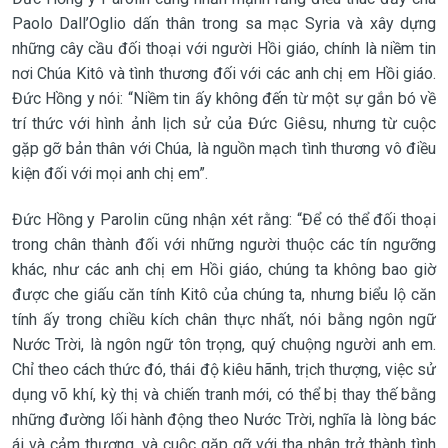
Paolo Dall’Oglio dấn thân trong sa mạc Syria và xây dựng
những cây cầu đối thoại với người Hồi giáo, chính là niềm tin
nơi Chúa Kitô và tình thương đối với các anh chị em Hồi giáo.
Đức Hồng y nói: “Niềm tin ấy không đến từ một sự gắn bó về
trí thức với hình ảnh lịch sử của Đức Giêsu, nhưng từ cuộc
gặp gỡ bản thân với Chúa, là nguồn mạch tình thương vô điều
kiện đối với mọi anh chị em”.
Đức Hồng y Parolin cũng nhận xét rằng: “Để có thể đối thoại
trong chân thành đối với những người thuộc các tín ngưỡng
khác, như các anh chị em Hồi giáo, chúng ta không bao giờ
được che giấu căn tính Kitô của chúng ta, nhưng biểu lộ căn
tính ấy trong chiều kích chân thực nhất, nói bằng ngôn ngữ
Nước Trời, là ngôn ngữ tôn trọng, quý chuộng người anh em.
Chỉ theo cách thức đó, thái độ kiêu hãnh, trịch thượng, việc sử
dụng võ khí, kỳ thị và chiến tranh mới, có thể bị thay thế bằng
những đường lối hành động theo Nước Trời, nghĩa là lòng bác
ái và cảm thương, và cuộc gặp gỡ với tha nhân trở thành tình