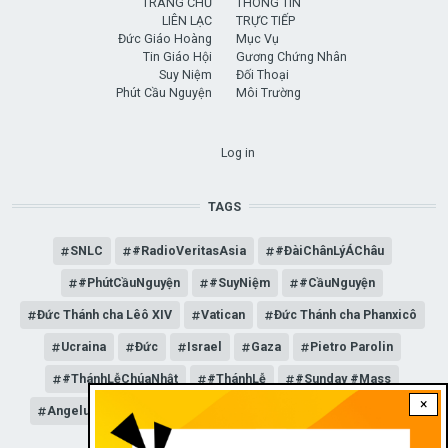
TRANG CHỦ
THÔNG TIN
LIÊN LẠC
TRỰC TIẾP
Đức Giáo Hoàng
Mục Vụ
Tin Giáo Hội
Gương Chứng Nhân
Suy Niệm
Đối Thoại
Phút Cầu Nguyện
Môi Trường
USER ACCOUNT MENU
Log in
TAGS
SNLC
#RadioVeritasAsia
#ĐàiChânLýÁChâu
#PhútCầuNguyện
#SuyNiệm
#CầuNguyện
Đức Thánh cha Lêô XIV
Vatican
Đức Thánh cha Phanxicô
Ucraina
Đức
Israel
Gaza
Pietro Parolin
#ThánhLễChúaNhật
#ThánhLễ
#Sunday #Mass
×
Angelus
Đức Giáo hoàng Lêô XIV
General Audience