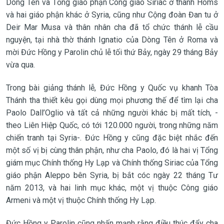
Dòng Tên và Tổng giáo phận Công giáo Siriac ở thành Homs
và hai giáo phận khác ở Syria, cũng như Cộng đoàn Đan tu ở
Deir Mar Musa và thân nhân cha đã tổ chức thánh lễ cầu
nguyện, tại nhà thờ thánh Ignatio của Dòng Tên ở Roma và
mời Đức Hồng y Parolin chủ lễ tối thứ Bảy, ngày 29 tháng Bảy
vừa qua.
Trong bài giảng thánh lễ, Đức Hồng y Quốc vụ khanh Tòa
Thánh tha thiết kêu gọi dùng mọi phương thế để tìm lại cha
Paolo Dall’Oglio và tất cả những người khác bị mất tích, -
theo Liên Hiệp Quốc, có tới 120.000 người, trong những năm
chiến tranh tại Syria-. Đức Hồng y cũng đặc biệt nhắc đến
một số vị bị cùng thân phận, như cha Paolo, đó là hai vị Tổng
giám mục Chính thống Hy Lạp và Chính thống Siriac của Tổng
giáo phận Aleppo bên Syria, bị bắt cóc ngày 22 tháng Tư
năm 2013, và hai linh mục khác, một vị thuộc Công giáo
Armeni và một vị thuộc Chính thống Hy Lạp.
Đức Hồng y Parolin cũng nhấn mạnh rằng điều thúc đẩy cha