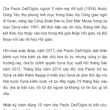
Cha Paolo Dall’Oglio, người Ý, năm nay 69 tuổi (1954), thuộc
Dòng Tên, thụ phong linh mục trong Giáo hội Công giáo nghi
lễ Siriac, sáng lập Cộng đoàn Đan tu Deir Mar Musa, trong sa
mạc Syria năm 1991, để đón tiếp các tín hữu, thăng tiến đại
kết Kitô, hội nhập văn hóa trong thế giới Arập Hồi giáo và đối
thoại với các tín hữu Hồi giáo.
Hồi mùa xuân Arập, năm 2011, cha Paolo Dall’Oglio dấn thân
bênh vực hòa bình và dân chủ hóa từ từ, nhưng cũng vì lập
trường này, cha bị chính quyền Syria trục xuất hồi tháng Sáu
năm 2012. Tháng Bảy năm 2013 sau đó, cha Paolo trở lại
Syria và đến thành Raqqa ở miền bắc Syria do phe đối lập với
nhà nước Syria kiểm soát, và tại đây, ngày 29 tháng Bảy sau
đó, cha bị bắt cóc, rồi từ đó người ta không có tin tức gì về
cha.
Nhân kỷ niệm đúng 10 năm cha Paolo Dall’Oglio bị bắt cóc,