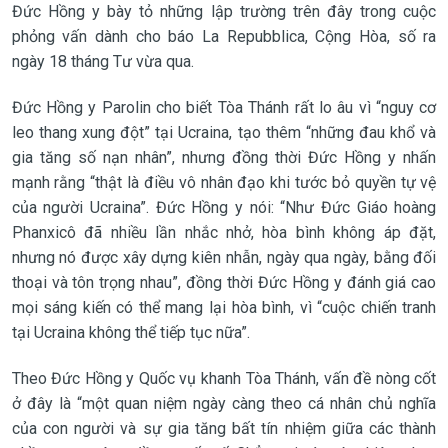
Đức Hồng y bày tỏ những lập trường trên đây trong cuộc
phỏng vấn dành cho báo La Repubblica, Cộng Hòa, số ra
ngày 18 tháng Tư vừa qua.
Đức Hồng y Parolin cho biết Tòa Thánh rất lo âu vì “nguy cơ
leo thang xung đột” tại Ucraina, tạo thêm “những đau khổ và
gia tăng số nạn nhân”, nhưng đồng thời Đức Hồng y nhấn
mạnh rằng “thật là điều vô nhân đạo khi tước bỏ quyền tự vệ
của người Ucraina”. Đức Hồng y nói: “Như Đức Giáo hoàng
Phanxicô đã nhiều lần nhắc nhở, hòa bình không áp đặt,
nhưng nó được xây dựng kiên nhẫn, ngày qua ngày, bằng đối
thoại và tôn trọng nhau”, đồng thời Đức Hồng y đánh giá cao
mọi sáng kiến có thể mang lại hòa bình, vì “cuộc chiến tranh
tại Ucraina không thể tiếp tục nữa”.
Theo Đức Hồng y Quốc vụ khanh Tòa Thánh, vấn đề nòng cốt
ở đây là “một quan niệm ngày càng theo cá nhân chủ nghĩa
của con người và sự gia tăng bất tín nhiệm giữa các thành