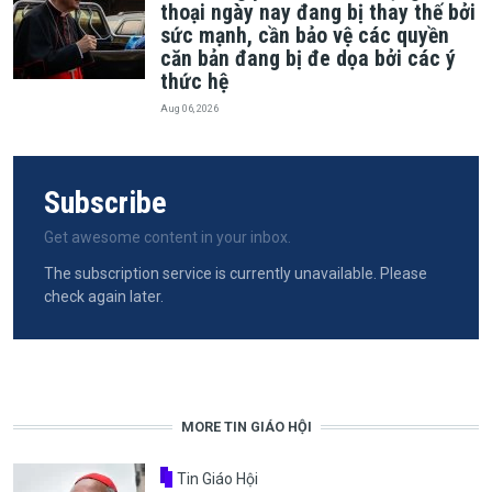
thoại ngày nay đang bị thay thế bởi
sức mạnh, cần bảo vệ các quyền
căn bản đang bị đe dọa bởi các ý
thức hệ
Aug 06, 2026
Subscribe
Get awesome content in your inbox.
The subscription service is currently unavailable. Please
check again later.
MORE TIN GIÁO HỘI
Tin Giáo Hội