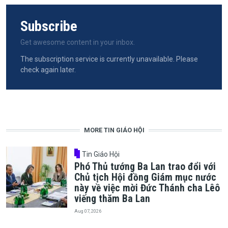
Subscribe
Get awesome content in your inbox.
The subscription service is currently unavailable. Please
check again later.
MORE TIN GIÁO HỘI
Tin Giáo Hội
Phó Thủ tướng Ba Lan trao đổi với
Chủ tịch Hội đồng Giám mục nước
này về việc mời Đức Thánh cha Lêô
viếng thăm Ba Lan
Aug 07, 2026