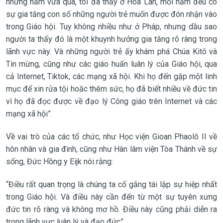
những năm vừa qua, tôi đã thấy ở Hòa Lan, mỗi năm đều có
sự gia tăng con số những người trẻ muốn được đón nhận vào
trong Giáo hội. Tuy không nhiều như ở Pháp, nhưng dầu sao
người ta thấy đó là một khuynh hưởng gia tăng rõ ràng trong
lãnh vực này. Và những người trẻ ấy khám phá Chúa Kitô và
Tin mừng, cũng như các giáo huấn luân lý của Giáo hội, qua
cả Internet, Tiktok, các mạng xã hội. Khi họ đến gặp một linh
mục để xin rửa tội hoăc thêm sức, họ đã biết nhiều về đức tin
vì họ đã đọc được về đạo lý Công giáo trên Internet và các
mạng xã hội”.
Về vai trò của các tổ chức, như Học viện Gioan Phaolô II về
hôn nhân và gia đình, cũng như Hàn lâm viện Tòa Thánh về sự
sống, Đức Hồng y Eijk nói rằng:
“Điều rất quan trọng là chúng ta cố gắng tái lập sự hiệp nhất
trong Giáo hội. Và điều này cần đến từ một sự tuyên xưng
đức tin rõ ràng và không mơ hồ. Điều này cũng phải diễn ra
trong lãnh vực luân lý và đạo đức”.