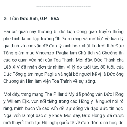
G. Trần Đức Anh, O.P. | RVA
Hai cơ quan này thường bị dư luận Công giáo truyền thống
phê bình là có lập trường “thiếu rõ ràng và mơ hồ” về luân lý
gia đình và các vấn đề đạo lý sinh học, nhất là dưới thời Đức
Tổng giám mục Vincenzo Paglia làm Chủ tịch và Chưởng ấn
của cơ quan vừa nói của Tòa Thánh. Mới đây, Đức Thánh cha
Lêô XIV đã nhận đơn từ nhiệm, vì lý do tuổi tác, 80 tuổi, của
Đức Tổng giám mục Paglia và ngài bổ người kế vị là Đức ông
Chưởng ấn Hàn lâm viện Tòa Thánh về sự sống.
Mới đây, trang mạng The Pillar ở Mỹ đã phỏng vấn Đức Hồng
y Willem Eijk, vốn nổi tiếng trong các Hồng y là người nói rõ
ràng, minh bạch về các vấn đề sự sống và đạo đức tin học.
Ngài vốn là một bác sĩ y khoa. Mới đây, Đức Hồng y đã được
mời thuyết trình tại Hội nghị quốc tế về đạo đức sinh học, do