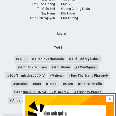
Đức Giáo Hoàng
Mục Vụ
Tin Giáo Hội
Gương Chứng Nhân
Suy Niệm
Đối Thoại
Phút Cầu Nguyện
Môi Trường
USER ACCOUNT MENU
Log in
TAGS
SNLC
#RadioVeritasAsia
#ĐàiChânLýÁChâu
#PhútCầuNguyện
#SuyNiệm
#CầuNguyện
Đức Thánh cha Lêô XIV
Vatican
Đức Thánh cha Phanxicô
Ucraina
Đức
Israel
Gaza
Pietro Parolin
#ThánhLễChúaNhật
#ThánhLễ
#Sunday #Mass
×
Angelus
Đức Giáo hoàng Lêô XIV
General Audience
STAY CONNECTED WITH US!