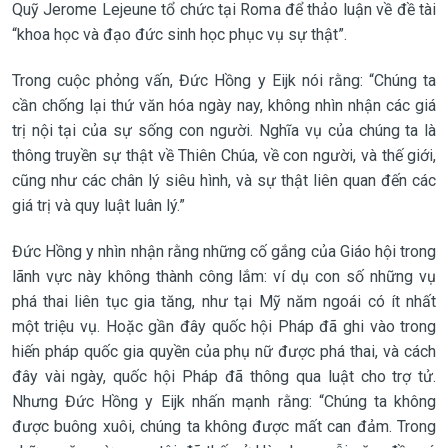
Quỹ Jerome Lejeune tổ chức tại Roma để thảo luận về đề tài
“khoa học và đạo đức sinh học phục vụ sự thật”.
Trong cuộc phỏng vấn, Đức Hồng y Eijk nói rằng: “Chúng ta
cần chống lại thứ văn hóa ngày nay, không nhìn nhận các giá
trị nội tại của sự sống con người. Nghĩa vụ của chúng ta là
thông truyền sự thật về Thiên Chúa, về con người, và thế giới,
cũng như các chân lý siêu hình, và sự thật liên quan đến các
giá trị và quy luật luân lý.”
Đức Hồng y nhìn nhận rằng những cố gắng của Giáo hội trong
lãnh vực này không thành công lắm: ví dụ con số những vụ
phá thai liên tục gia tăng, như tại Mỹ năm ngoái có ít nhất
một triệu vụ. Hoặc gần đây quốc hội Pháp đã ghi vào trong
hiến pháp quốc gia quyền của phụ nữ được phá thai, và cách
đây vài ngày, quốc hội Pháp đã thông qua luật cho trợ tử.
Nhưng Đức Hồng y Eijk nhấn mạnh rằng: “Chúng ta không
được buông xuôi, chúng ta không được mất can đảm. Trong