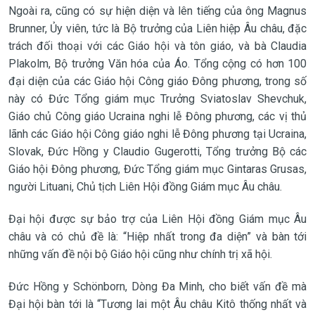
Ngoài ra, cũng có sự hiện diện và lên tiếng của ông Magnus
Brunner, Ủy viên, tức là Bộ trưởng của Liên hiệp Âu châu, đặc
trách đối thoại với các Giáo hội và tôn giáo, và bà Claudia
Plakolm, Bộ trưởng Văn hóa của Áo. Tổng cộng có hơn 100
đại diện của các Giáo hội Công giáo Đông phương, trong số
này có Đức Tổng giám mục Trưởng Sviatoslav Shevchuk,
Giáo chủ Công giáo Ucraina nghi lễ Đông phương, các vị thủ
lãnh các Giáo hội Công giáo nghi lễ Đông phương tại Ucraina,
Slovak, Đức Hồng y Claudio Gugerotti, Tổng trưởng Bộ các
Giáo hội Đông phương, Đức Tổng giám mục Gintaras Grusas,
người Lituani, Chủ tịch Liên Hội đồng Giám mục Âu châu.
Đại hội được sự bảo trợ của Liên Hội đồng Giám mục Âu
châu và có chủ đề là: “Hiệp nhất trong đa diện” và bàn tới
những vấn đề nội bộ Giáo hội cũng như chính trị xã hội.
Đức Hồng y Schönborn, Dòng Đa Minh, cho biết vấn đề mà
Đại hội bàn tới là “Tương lai một Âu châu Kitô thống nhất và