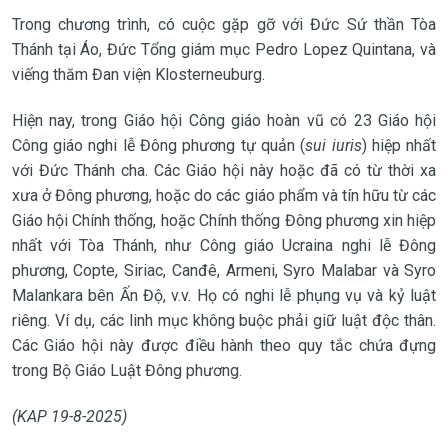
Trong chương trình, có cuộc gặp gỡ với Đức Sứ thần Tòa
Thánh tại Áo, Đức Tổng giám mục Pedro Lopez Quintana, và
viếng thăm Đan viện Klosterneuburg.
Hiện nay, trong Giáo hội Công giáo hoàn vũ có 23 Giáo hội
Công giáo nghi lễ Đông phương tự quản (
sui iuris
) hiệp nhất
với Đức Thánh cha. Các Giáo hội này hoặc đã có từ thời xa
xưa ở Đông phương, hoặc do các giáo phẩm và tín hữu từ các
Giáo hội Chính thống, hoặc Chính thống Đông phương xin hiệp
nhất với Tòa Thánh, như Công giáo Ucraina nghi lễ Đông
phương, Copte, Siriac, Canđê, Armeni, Syro Malabar và Syro
Malankara bên Ấn Độ, v.v. Họ có nghi lễ phụng vụ và kỷ luật
riêng. Ví dụ, các linh mục không buộc phải giữ luật độc thân.
Các Giáo hội này được điều hành theo quy tắc chứa đựng
trong Bộ Giáo Luật Đông phương.
(KAP 19-8-2025)