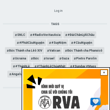
USER ACCOUNT MENU
Log in
TAGS
SNLC
#RadioVeritasAsia
#ĐàiChânLýÁChâu
#PhútCầuNguyện
#SuyNiệm
#CầuNguyện
Đức Thánh cha Lêô XIV
Vatican
Đức Thánh cha Phanxicô
Ucraina
Đức
Israel
Gaza
Pietro Parolin
#ThánhLễ
#ThánhLễChúaNhật
#Sunday #Mass
×
Angelus
Đức Giáo hoàng Lêô XIV
General Audience
STAY CONNECTED WITH US!