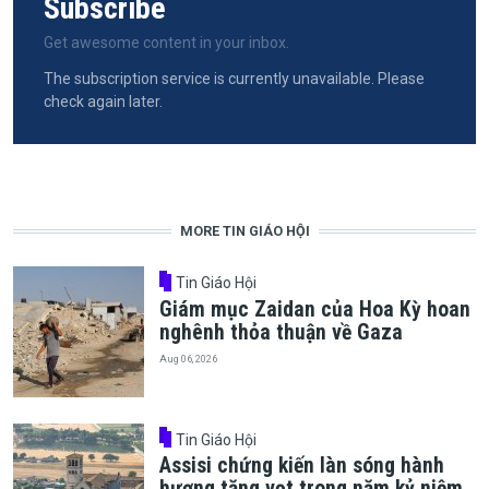
Subscribe
Get awesome content in your inbox.
The subscription service is currently unavailable. Please
check again later.
MORE TIN GIÁO HỘI
Tin Giáo Hội
Giám mục Zaidan của Hoa Kỳ hoan
nghênh thỏa thuận về Gaza
Aug 06, 2026
Tin Giáo Hội
Assisi chứng kiến làn sóng hành
hương tăng vọt trong năm kỷ niệm