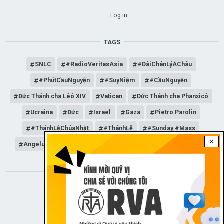
USER ACCOUNT MENU
Log in
TAGS
SNLC
#RadioVeritasAsia
#ĐàiChânLýÁChâu
#PhútCầuNguyện
#SuyNiệm
#CầuNguyện
Đức Thánh cha Lêô XIV
Vatican
Đức Thánh cha Phanxicô
Ucraina
Đức
Israel
Gaza
Pietro Parolin
#ThánhLễChúaNhật
#ThánhLễ
#Sunday #Mass
×
Angelus
Đức Giáo hoàng Lêô XIV
General Audience
STAY CONNECTED WITH US!