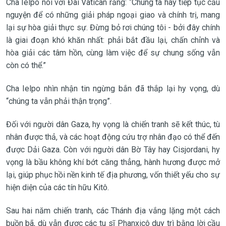
Cha Ielpo nói với Đài Vatican rằng: “Chúng ta hãy tiếp tục cầu
nguyện để có những giải pháp ngoại giao và chính trị, mang
lại sự hòa giải thực sự. Đừng bỏ rơi chúng tôi - bởi đây chính
là giai đoạn khó khăn nhất: phải bắt đầu lại, chấn chỉnh và
hòa giải các tâm hồn, cùng làm việc để sự chung sống vẫn
còn có thể.”
Cha Ielpo nhìn nhận tin ngừng bắn đã thắp lại hy vọng, dù
“chúng ta vẫn phải thận trọng”.
Đối với người dân Gaza, hy vọng là chiến tranh sẽ kết thúc, tù
nhân được thả, và các hoạt động cứu trợ nhân đạo có thể đến
được Dải Gaza. Còn với người dân Bờ Tây hay Cisjordani, hy
vọng là bầu không khí bớt căng thẳng, hành hương được mở
lại, giúp phục hồi nền kinh tế địa phương, vốn thiết yếu cho sự
hiện diện của các tín hữu Kitô.
Sau hai năm chiến tranh, các Thánh địa vắng lặng một cách
buồn bã, dù vẫn được các tu sĩ Phanxicô duy trì bằng lời cầu