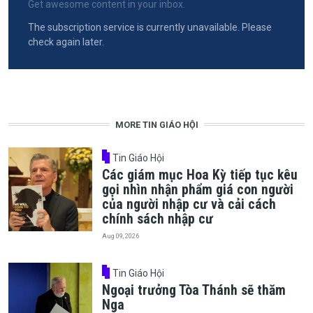
Get awesome content in your inbox.
The subscription service is currently unavailable. Please
check again later.
MORE TIN GIÁO HỘI
Tin Giáo Hội
Các giám mục Hoa Kỳ tiếp tục kêu
gọi nhìn nhận phẩm giá con người
của người nhập cư và cải cách
chính sách nhập cư
Aug 09, 2026
Tin Giáo Hội
Ngoại trưởng Tòa Thánh sẽ thăm
Nga