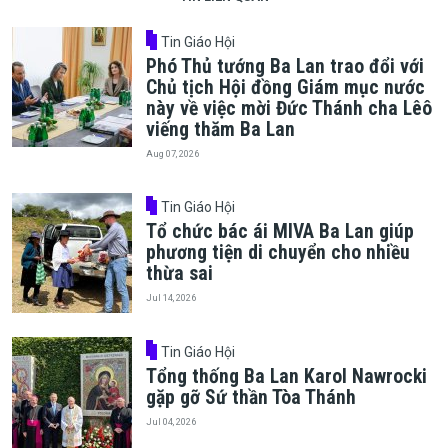
Tin Giáo Hội
Phó Thủ tướng Ba Lan trao đổi với
Chủ tịch Hội đồng Giám mục nước
này về việc mời Đức Thánh cha Lêô
viếng thăm Ba Lan
Aug 07, 2026
Tin Giáo Hội
Tổ chức bác ái MIVA Ba Lan giúp
phương tiện di chuyển cho nhiều
thừa sai
Jul 14, 2026
Tin Giáo Hội
Tổng thống Ba Lan Karol Nawrocki
gặp gỡ Sứ thần Tòa Thánh
Jul 04, 2026