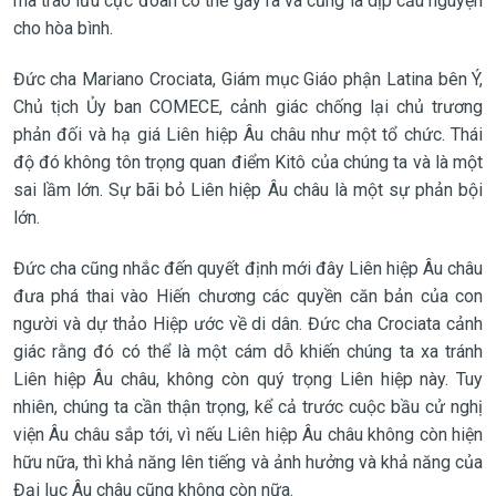
mà trào lưu cực đoan có thể gây ra và cũng là dịp cầu nguyện
cho hòa bình.
Đức cha Mariano Crociata, Giám mục Giáo phận Latina bên Ý,
Chủ tịch Ủy ban COMECE, cảnh giác chống lại chủ trương
phản đối và hạ giá Liên hiệp Âu châu như một tổ chức. Thái
độ đó không tôn trọng quan điểm Kitô của chúng ta và là một
sai lầm lớn. Sự bãi bỏ Liên hiệp Âu châu là một sự phản bội
lớn.
Đức cha cũng nhắc đến quyết định mới đây Liên hiệp Âu châu
đưa phá thai vào Hiến chương các quyền căn bản của con
người và dự thảo Hiệp ước về di dân. Đức cha Crociata cảnh
giác rằng đó có thể là một cám dỗ khiến chúng ta xa tránh
Liên hiệp Âu châu, không còn quý trọng Liên hiệp này. Tuy
nhiên, chúng ta cần thận trọng, kể cả trước cuộc bầu cử nghị
viện Âu châu sắp tới, vì nếu Liên hiệp Âu châu không còn hiện
hữu nữa, thì khả năng lên tiếng và ảnh hưởng và khả năng của
Đại lục Âu châu cũng không còn nữa.