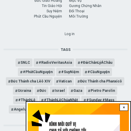
Đức Giáo Hoàng
Mục Vụ
Tin Giáo Hội
Gương Chứng Nhân
Suy Niệm
Đối Thoại
Phút Cầu Nguyện
Môi Trường
USER ACCOUNT MENU
Log in
TAGS
SNLC
#RadioVeritasAsia
#ĐàiChânLýÁChâu
#PhútCầuNguyện
#SuyNiệm
#CầuNguyện
Đức Thánh cha Lêô XIV
Vatican
Đức Thánh cha Phanxicô
Ucraina
Đức
Israel
Gaza
Pietro Parolin
#ThánhLễ
#ThánhLễChúaNhật
#Sunday #Mass
×
Angelus
Đức Giáo hoàng Lêô XIV
General Audience
STAY CONNECTED WITH US!