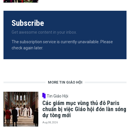
Subscribe
Get awesome content in your inbox.
The subscription service is currently unavailable. Please
check again later.
MORE TIN GIÁO HỘI
Tin Giáo Hội
Các giám mục vùng thủ đô Paris
chuẩn bị việc Giáo hội đón làn sóng
dự tòng mới
Aug 08, 2026