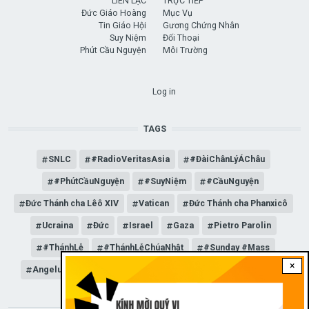
LIÊN LẠC
TRỰC TIẾP
Đức Giáo Hoàng
Mục Vụ
Tin Giáo Hội
Gương Chứng Nhân
Suy Niệm
Đối Thoại
Phút Cầu Nguyện
Môi Trường
USER ACCOUNT MENU
Log in
TAGS
SNLC
#RadioVeritasAsia
#ĐàiChânLýÁChâu
#PhútCầuNguyện
#SuyNiệm
#CầuNguyện
Đức Thánh cha Lêô XIV
Vatican
Đức Thánh cha Phanxicô
Ucraina
Đức
Israel
Gaza
Pietro Parolin
#ThánhLễ
#ThánhLễChúaNhật
#Sunday #Mass
×
Angelus
Đức Giáo hoàng Lêô XIV
General Audience
STAY CONNECTED WITH US!