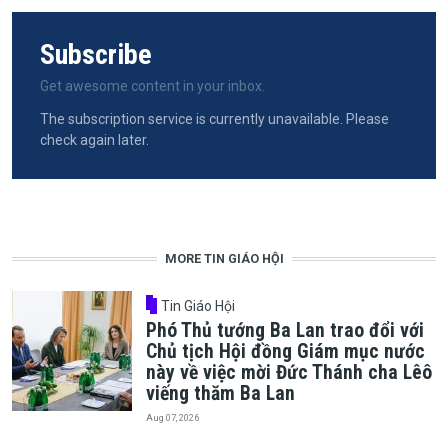
Subscribe
Get awesome content in your inbox.
The subscription service is currently unavailable. Please
check again later.
MORE TIN GIÁO HỘI
Tin Giáo Hội
Phó Thủ tướng Ba Lan trao đổi với
Chủ tịch Hội đồng Giám mục nước
này về việc mời Đức Thánh cha Lêô
viếng thăm Ba Lan
Aug 07, 2026