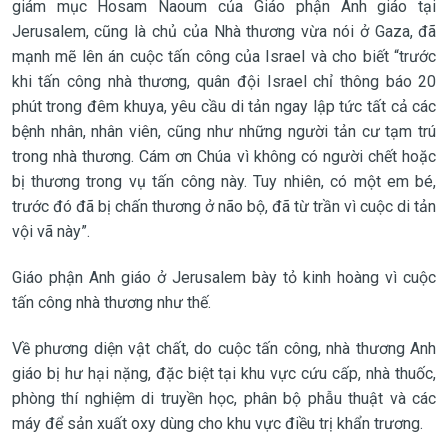
giám mục Hosam Naoum của Giáo phận Anh giáo tại
Jerusalem, cũng là chủ của Nhà thương vừa nói ở Gaza, đã
mạnh mẽ lên án cuộc tấn công của Israel và cho biết “trước
khi tấn công nhà thương, quân đội Israel chỉ thông báo 20
phút trong đêm khuya, yêu cầu di tản ngay lập tức tất cả các
bệnh nhân, nhân viên, cũng như những người tản cư tạm trú
trong nhà thương. Cám ơn Chúa vì không có người chết hoặc
bị thương trong vụ tấn công này. Tuy nhiên, có một em bé,
trước đó đã bị chấn thương ở não bộ, đã từ trần vì cuộc di tản
vội vã này”.
Giáo phận Anh giáo ở Jerusalem bày tỏ kinh hoàng vì cuộc
tấn công nhà thương như thế.
Về phương diện vật chất, do cuộc tấn công, nhà thương Anh
giáo bị hư hại nặng, đặc biệt tại khu vực cứu cấp, nhà thuốc,
phòng thí nghiệm di truyền học, phân bộ phẫu thuật và các
máy để sản xuất oxy dùng cho khu vực điều trị khẩn trương.