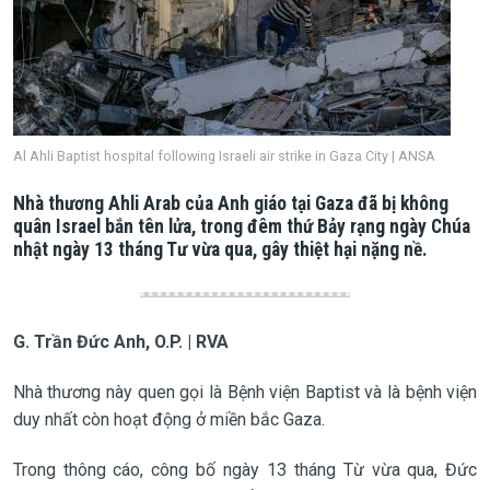
Al Ahli Baptist hospital following Israeli air strike in Gaza City | ANSA
Nhà thương Ahli Arab của Anh giáo tại Gaza đã bị không
quân Israel bắn tên lửa, trong đêm thứ Bảy rạng ngày Chúa
nhật ngày 13 tháng Tư vừa qua, gây thiệt hại nặng nề.
G. Trần Đức Anh, O.P. | RVA
Nhà thương này quen gọi là Bệnh viện Baptist và là bệnh viện
duy nhất còn hoạt động ở miền bắc Gaza.
Trong thông cáo, công bố ngày 13 tháng Từ vừa qua, Đức