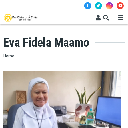
Skip to main content
Eva Fidela Maamo
Breadcrumb
Home