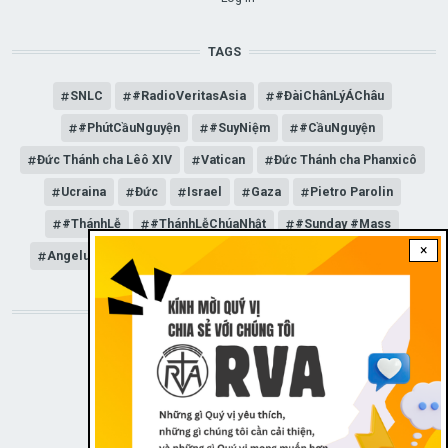
TAGS
SNLC
#RadioVeritasAsia
#ĐàiChânLýÁChâu
#PhútCầuNguyện
#SuyNiệm
#CầuNguyện
Đức Thánh cha Lêô XIV
Vatican
Đức Thánh cha Phanxicô
Ucraina
Đức
Israel
Gaza
Pietro Parolin
#ThánhLễ
#ThánhLễChúaNhật
#Sunday #Mass
×
Angelus
Đức Giáo hoàng Lêô XIV
General Audience
STAY CONNECTED WITH US!