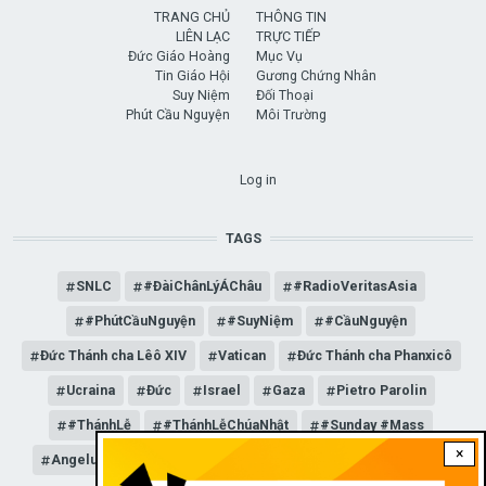
TRANG CHỦ
THÔNG TIN
LIÊN LẠC
TRỰC TIẾP
Đức Giáo Hoàng
Mục Vụ
Tin Giáo Hội
Gương Chứng Nhân
Suy Niệm
Đối Thoại
Phút Cầu Nguyện
Môi Trường
USER ACCOUNT MENU
Log in
TAGS
SNLC
#ĐàiChânLýÁChâu
#RadioVeritasAsia
#PhútCầuNguyện
#SuyNiệm
#CầuNguyện
Đức Thánh cha Lêô XIV
Vatican
Đức Thánh cha Phanxicô
Ucraina
Đức
Israel
Gaza
Pietro Parolin
#ThánhLễ
#ThánhLễChúaNhật
#Sunday #Mass
×
Angelus
Đức Giáo hoàng Lêô XIV
General Audience