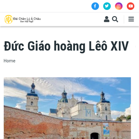
Skip to main content
​​​​​​​Đức Giáo hoàng Lêô XIV
Breadcrumb
Home