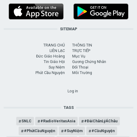
SITEMAP
TRANG CHỦ
THÔNG TIN
LIÊN LẠC
TRỰC TIẾP
Đức Giáo Hoàng
Mục Vụ
Tin Giáo Hội
Gương Chứng Nhân
Suy Niệm
Đối Thoại
Phút Cầu Nguyện
Môi Trường
USER ACCOUNT MENU
Log in
TAGS
SNLC
#RadioVeritasAsia
#ĐàiChânLýÁChâu
#PhútCầuNguyện
#SuyNiệm
#CầuNguyện