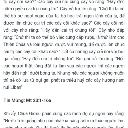
trị cây cối sao?” Các cây cối nói cùng cây vả rằng: “Hãy đến
cầm quyền cai trị chúng tôi”. Cây vả trả lời rằng: “Chớ thì ta có
thể bỏ sự ngọt ngào của ta, bỏ hoa trái ngon lành của ta, để
được lên chức cai trị các cây cối khác sao?” Các cây cối nói
với cây nho rằng: “Hãy đến cai trị chúng tôi”. Cây nho đáp
rằng: “Chớ thì ta có thể bỏ việc cung cấp rượu, là thứ làm cho
Thiên Chúa và loài người được vui mừng, để được lên chức
cai trị các cây cối khác sao?” Tất cả những cây cối nói với bụi
gai rằng: “Hãy đến cai trị chúng tôi”. Bụi gai trả lời rằng: “Nếu
các ngươi thật lòng đặt ta làm vua các ngươi, thì các ngươi
hãy đến nghỉ dưới bóng ta. Nhưng nếu các ngươi không muốn
thì sẽ có lửa từ bụi gai phát ra thiêu huỷ các cây hương nam
núi Liban”.
Tin Mừng:
Mt 20:1-16a
Khi ấy, Chúa Giêsu phán cùng các môn đệ dụ ngôn này rằng:
“Nước Trời giống như chủ nhà kia sáng sớm ra thuê người làm
vườn nho mình. Khi đã thoả thuận với những người làm thuê