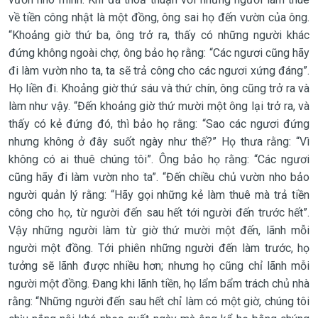
về tiền công nhật là một đồng, ông sai họ đến vườn của ông.
“Khoảng giờ thứ ba, ông trở ra, thấy có những người khác
đứng không ngoài chợ, ông bảo họ rằng: “Các ngươi cũng hãy
đi làm vườn nho ta, ta sẽ trả công cho các ngươi xứng đáng”.
Họ liền đi. Khoảng giờ thứ sáu và thứ chín, ông cũng trở ra và
làm như vậy. “Đến khoảng giờ thứ mười một ông lại trở ra, và
thấy có kẻ đứng đó, thì bảo họ rằng: “Sao các ngươi đứng
nhưng không ở đây suốt ngày như thế?” Họ thưa rằng: “Vì
không có ai thuê chúng tôi”. Ông bảo họ rằng: “Các ngươi
cũng hãy đi làm vườn nho ta”. “Đến chiều chủ vườn nho bảo
người quản lý rằng: “Hãy gọi những kẻ làm thuê mà trả tiền
công cho họ, từ người đến sau hết tới người đến trước hết”.
Vậy những người làm từ giờ thứ mười một đến, lãnh mỗi
người một đồng. Tới phiên những người đến làm trước, họ
tưởng sẽ lãnh được nhiều hơn; nhưng họ cũng chỉ lãnh mỗi
người một đồng. Đang khi lãnh tiền, họ lẩm bẩm trách chủ nhà
rằng: “Những người đến sau hết chỉ làm có một giờ, chúng tôi