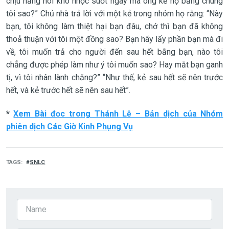
chịu nắng nôi khó nhọc suốt ngày mà ông kể họ bằng chúng
tôi sao?” Chủ nhà trả lời với một kẻ trong nhóm họ rằng: “Này
bạn, tôi không làm thiệt hại bạn đâu, chớ thì bạn đã không
thoả thuận với tôi một đồng sao? Bạn hãy lấy phần bạn mà đi
về, tôi muốn trả cho người đến sau hết bằng bạn, nào tôi
chẳng được phép làm như ý tôi muốn sao? Hay mắt bạn ganh
tị, vì tôi nhân lành chăng?” “Như thế, kẻ sau hết sẽ nên trước
hết, và kẻ trước hết sẽ nên sau hết”.
*
Xem Bài đọc trong Thánh Lễ – Bản dịch của Nhóm
phiên dịch Các Giờ Kinh Phụng Vụ
TAGS
SNLC