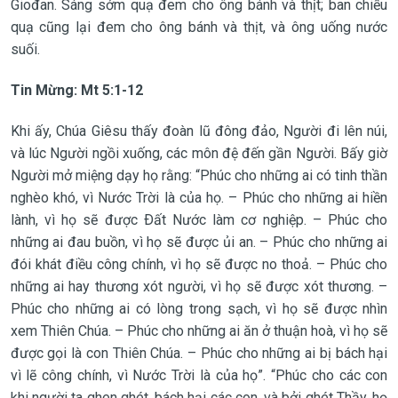
Giođan. Sáng sớm quạ đem cho ông bánh và thịt; ban chiều
quạ cũng lại đem cho ông bánh và thịt, và ông uống nước
suối.
Tin Mừng: Mt 5:1-12
Khi ấy, Chúa Giêsu thấy đoàn lũ đông đảo, Người đi lên núi,
và lúc Người ngồi xuống, các môn đệ đến gần Người. Bấy giờ
Người mở miệng dạy họ rằng: “Phúc cho những ai có tinh thần
nghèo khó, vì Nước Trời là của họ. – Phúc cho những ai hiền
lành, vì họ sẽ được Ðất Nước làm cơ nghiệp. – Phúc cho
những ai đau buồn, vì họ sẽ được ủi an. – Phúc cho những ai
đói khát điều công chính, vì họ sẽ được no thoả. – Phúc cho
những ai hay thương xót người, vì họ sẽ được xót thương. –
Phúc cho những ai có lòng trong sạch, vì họ sẽ được nhìn
xem Thiên Chúa. – Phúc cho những ai ăn ở thuận hoà, vì họ sẽ
được gọi là con Thiên Chúa. – Phúc cho những ai bị bách hại
vì lẽ công chính, vì Nước Trời là của họ”. “Phúc cho các con
khi người ta ghen ghét, bách hại các con, và bởi ghét Thầy, họ