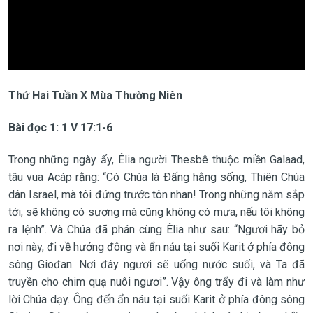
Thứ Hai Tuần X Mùa Thường Niên
Bài đọc 1: 1 V 17:1-6
Trong những ngày ấy, Êlia người Thesbê thuộc miền Galaad,
tâu vua Acáp rằng: “Có Chúa là Ðấng hằng sống, Thiên Chúa
dân Israel, mà tôi đứng trước tôn nhan! Trong những năm sắp
tới, sẽ không có sương mà cũng không có mưa, nếu tôi không
ra lệnh”. Và Chúa đã phán cùng Êlia như sau: “Ngươi hãy bỏ
nơi này, đi về hướng đông và ẩn náu tại suối Karit ở phía đông
sông Giođan. Nơi đây ngươi sẽ uống nước suối, và Ta đã
truyền cho chim quạ nuôi ngươi”. Vậy ông trẩy đi và làm như
lời Chúa dạy. Ông đến ẩn náu tại suối Karit ở phía đông sông