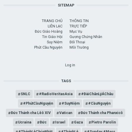
SITEMAP
TRANG CHỦ
THÔNG TIN
LIÊN LẠC
TRỰC TIẾP
Đức Giáo Hoàng
Mục Vụ
Tin Giáo Hội
Gương Chứng Nhân
Suy Niệm
Đối Thoại
Phút Cầu Nguyện
Môi Trường
USER ACCOUNT MENU
Log in
TAGS
SNLC
#RadioVeritasAsia
#ĐàiChânLýÁChâu
#PhútCầuNguyện
#SuyNiệm
#CầuNguyện
Đức Thánh cha Lêô XIV
Vatican
Đức Thánh cha Phanxicô
Ucraina
Đức
Israel
Gaza
Pietro Parolin
#ThánhLễChúaNhật
#ThánhLễ
#Sunday #Mass