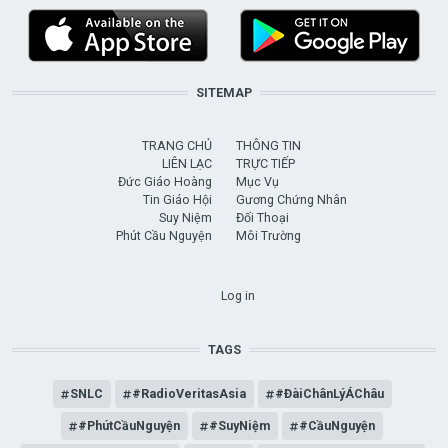
SITEMAP
TRANG CHỦ
THÔNG TIN
LIÊN LẠC
TRỰC TIẾP
Đức Giáo Hoàng
Mục Vụ
Tin Giáo Hội
Gương Chứng Nhân
Suy Niệm
Đối Thoại
Phút Cầu Nguyện
Môi Trường
USER ACCOUNT MENU
Log in
TAGS
SNLC
#RadioVeritasAsia
#ĐàiChânLýÁChâu
#PhútCầuNguyện
#SuyNiệm
#CầuNguyện