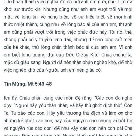
Titô hoàn thành việc nghĩa đó cả nơi anh em nữa, như Titô đã
khởi sự trước kia. Nhưng cũng như anh em vượt trổi về mọi
mặt: về lòng tin, về hùng biện, về sự hiểu biết, về mọi hình
thức nhiệt thành, cũng như về lòng bác ái của anh em, thì anh
em cũng phải vượt trổi trong việc phúc đức này. Tôi nói thế,
không phải có ý truyền lệnh đâu, nhưng để nhờ lòng sốt mến
của kẻ khác, thử lòng chân thành bác ái của anh em. Vì anh
em biết lòng quảng đại của Đức Giêsu Kitô, Chúa chúng ta,
mặc dù giàu sang, Người đã nên thân phận nghèo khó, để nhờ
việc nghèo khó của Người, anh em nên giàu có.
Tin Mừng:
Mt 5:43-48
Khi ấy, Chúa phán cùng các môn đệ rằng: “Các con đã nghe
dạy: “Ngươi hãy yêu thân nhân, và hãy thù ghét địch thù”. Còn
Ta, Ta bảo các con: Hãy yêu thương thù địch và làm ơn cho
những kẻ ghét các con, hãy cầu nguyện cho những ai bắt bớ
và nguyền rủa các con: để như vậy các con nên con cái Cha
các con, Đấng ngự trên trời: Người khiến mặt trời mọc lên cho