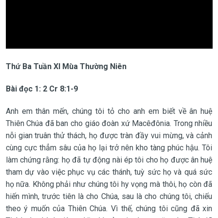
Thứ Ba Tuần XI Mùa Thường Niên
Bài đọc 1: 2 Cr 8:1-9
Anh em thân mến, chúng tôi tỏ cho anh em biết về ân huệ
Thiên Chúa đã ban cho giáo đoàn xứ Macêđônia. Trong nhiều
nỗi gian truân thử thách, họ được tràn đầy vui mừng, và cảnh
cùng cực thẳm sâu của họ lại trở nên kho tàng phúc hậu. Tôi
làm chứng rằng: họ đã tự động nài ép tôi cho họ được ân huệ
tham dự vào việc phục vụ các thánh, tuỳ sức họ và quá sức
họ nữa. Không phải như chúng tôi hy vọng mà thôi, họ còn đã
hiến mình, trước tiên là cho Chúa, sau là cho chúng tôi, chiếu
theo ý muốn của Thiên Chúa. Vì thế, chúng tôi cũng đã xin