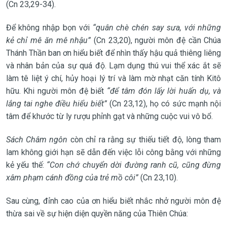
(Cn 23,29-34).
Để không nhập bọn với
“quân chè chén say sưa, với những
kẻ chỉ mê ăn mê nhậu”
(Cn 23,20), người môn đệ cần Chúa
Thánh Thần ban ơn hiểu biết để nhìn thấy hậu quả thiêng liêng
và nhân bản của sự quá độ. Lạm dụng thú vui thể xác ắt sẽ
làm tê liệt ý chí, hủy hoại lý trí và làm mờ nhạt căn tính Kitô
hữu. Khi người môn đệ biết
“để tâm đón lấy lời huấn dụ, và
lắng tai nghe điều hiểu biết”
(Cn 23,12), họ có sức mạnh nội
tâm để khước từ ly rượu phỉnh gạt và những cuộc vui vô bổ.
Sách Châm ngôn
còn chỉ ra rằng sự thiếu tiết độ, lòng tham
lam không giới hạn sẽ dẫn đến việc lỗi công bằng với những
kẻ yếu thế:
“Con chớ chuyển dời đường ranh cũ, cũng đừng
xâm phạm cánh đồng của trẻ mồ côi”
(Cn 23,10).
Sau cùng, đỉnh cao của ơn hiểu biết nhắc nhở người môn đệ
thừa sai về sự hiện diện quyền năng của Thiên Chúa: