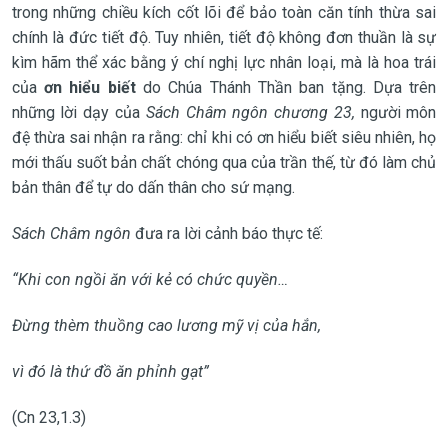
trong những chiều kích cốt lõi để bảo toàn căn tính thừa sai
chính là đức tiết độ. Tuy nhiên, tiết độ không đơn thuần là sự
kìm hãm thể xác bằng ý chí nghị lực nhân loại, mà là hoa trái
của
ơn hiểu biết
do Chúa Thánh Thần ban tặng. Dựa trên
những lời dạy của
Sách Châm ngôn chương 23,
người môn
đệ thừa sai nhận ra rằng: chỉ khi có ơn hiểu biết siêu nhiên, họ
mới thấu suốt bản chất chóng qua của trần thế, từ đó làm chủ
bản thân để tự do dấn thân cho sứ mạng.
Sách Châm ngôn
đưa ra lời cảnh báo thực tế:
“Khi con ngồi ăn với kẻ có chức quyền…
Đừng thèm thuồng cao lương mỹ vị của hắn,
vì đó là thứ đồ ăn phỉnh gạt”
(Cn 23,1.3)