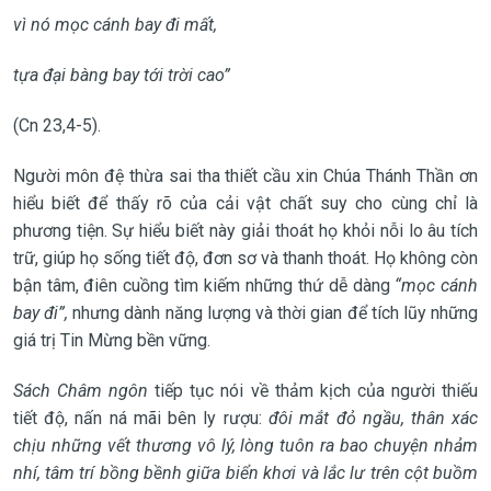
vì nó mọc cánh bay đi mất,
tựa đại bàng bay tới trời cao”
(Cn 23,4-5).
Người môn đệ thừa sai tha thiết cầu xin Chúa Thánh Thần ơn
hiểu biết để thấy rõ của cải vật chất suy cho cùng chỉ là
phương tiện. Sự hiểu biết này giải thoát họ khỏi nỗi lo âu tích
trữ, giúp họ sống tiết độ, đơn sơ và thanh thoát. Họ không còn
bận tâm, điên cuồng tìm kiếm những thứ dễ dàng
“mọc cánh
bay đi”,
nhưng dành năng lượng và thời gian để tích lũy những
giá trị Tin Mừng bền vững.
Sách Châm ngôn
tiếp tục nói về thảm kịch của người thiếu
tiết độ, nấn ná mãi bên ly rượu:
đôi mắt đỏ ngầu, thân xác
chịu những vết thương vô lý, lòng tuôn ra bao chuyện nhảm
nhí, tâm trí bồng bềnh giữa biển khơi và lắc lư trên cột buồm