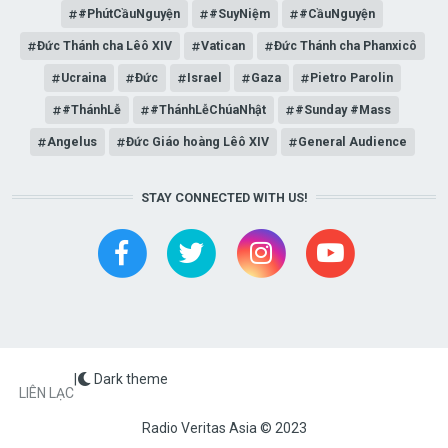
#PhútCầuNguyện
#SuyNiệm
#CầuNguyện
Đức Thánh cha Lêô XIV
Vatican
Đức Thánh cha Phanxicô
Ucraina
Đức
Israel
Gaza
Pietro Parolin
#ThánhLễ
#ThánhLễChúaNhật
#Sunday #Mass
Angelus
Đức Giáo hoàng Lêô XIV
General Audience
STAY CONNECTED WITH US!
|
Dark theme
FOOTER
LIÊN LẠC
Radio Veritas Asia © 2023