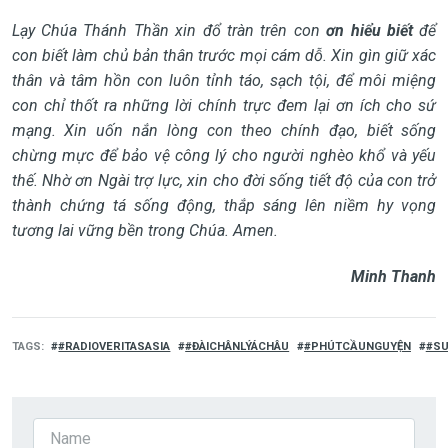
Lạy Chúa Thánh Thần xin đổ tràn trên con
ơn hiểu biết
để
con biết làm chủ bản thân trước mọi cám dỗ. Xin gìn giữ xác
thân và tâm hồn con luôn tỉnh táo, sạch tội, để môi miệng
con chỉ thốt ra những lời chính trực đem lại ơn ích cho sứ
mạng. Xin uốn nắn lòng con theo chính đạo, biết sống
chừng mực để bảo vệ công lý cho người nghèo khổ và yếu
thế. Nhờ ơn Ngài trợ lực, xin cho đời sống tiết độ của con trở
thành chứng tá sống động, thắp sáng lên niềm hy vọng
tương lai vững bền trong Chúa. Amen.
Minh Thanh
TAGS
#RADIOVERITASASIA
#ĐÀICHÂNLÝÁCHÂU
#PHÚTCẦUNGUYỆN
#SU