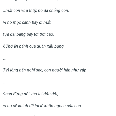
5
mắt con vừa thấy, nó đã chẳng còn,
vì nó mọc cánh bay đi mất,
tựa đại bàng bay tới trời cao.
6
Chớ ăn bánh của quân xấu bụng,
…
7
Vì lòng hắn nghĩ sao, con người hắn như vậy.
…
9
con đừng nói vào tai đứa dốt,
vì nó sẽ khinh dể lời lẽ khôn ngoan của con.